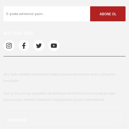
ABONE OL
BİZİ TAKİP EDİN
40+ Yıldır elektrik malzemeleri satışı konusunda hizmet veren uzman bir
kuruluştur.
Yurt içi ve yurt dışı pazarların da sektörün önemli bir konumunda yer alan
Kurumumuz elektrik malzemeri ihtiyaçlarına çözüm üretmektedir.
Kurumsal