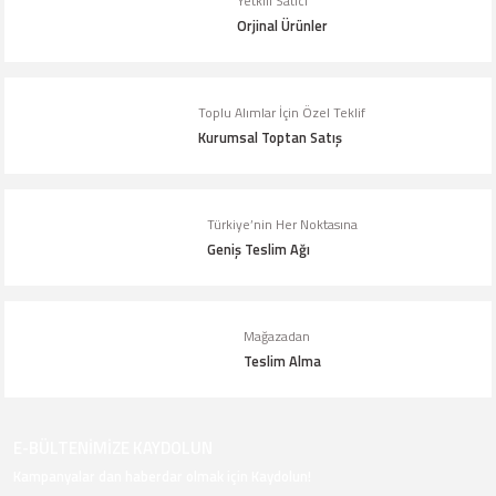
Yetkili Satıcı
Orjinal Ürünler
Toplu Alımlar İçin Özel Teklif
Kurumsal Toptan Satış
Türkiye’nin Her Noktasına
Geniş Teslim Ağı
Mağazadan
Teslim Alma
E-BÜLTENİMİZE KAYDOLUN
Kampanyalar dan haberdar olmak için Kaydolun!