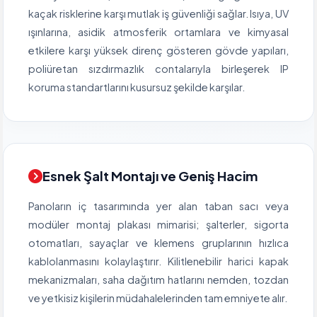
kaçak risklerine karşı mutlak iş güvenliği sağlar. Isıya, UV
ışınlarına, asidik atmosferik ortamlara ve kimyasal
etkilere karşı yüksek direnç gösteren gövde yapıları,
poliüretan sızdırmazlık contalarıyla birleşerek IP
koruma standartlarını kusursuz şekilde karşılar.
Esnek Şalt Montajı ve Geniş Hacim
Panoların iç tasarımında yer alan taban sacı veya
modüler montaj plakası mimarisi; şalterler, sigorta
otomatları, sayaçlar ve klemens gruplarının hızlıca
kablolanmasını kolaylaştırır. Kilitlenebilir harici kapak
mekanizmaları, saha dağıtım hatlarını nemden, tozdan
ve yetkisiz kişilerin müdahalelerinden tam emniyete alır.