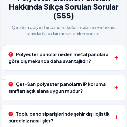
Hakkında Sıkça Sorulan Sorular
(SSS)
Çet-San polyester panolar, kullanım alanları ve teknik
standartlara dair merak edilen sorular.
Polyester panolar neden metal panolara
göre dış mekanda daha avantajlıdır?
Polyester panolar cam elyaf takviyeli kompozit yapıları
Çet-San polyester panoların IP koruma
gereği yağmur, kar, nem ve tuzlu su gibi dış ortam
sınıfları açık alana uygun mudur?
şartlarında paslanma yapmaz, çürümez ve boya bakımı
gerektirmez. Ayrıca elektriksel olarak tam yalıtkan
oldukları için metal panolara göre harici alanlarda çok daha
Evet. Çet-San polyester harici panolar, özel poliüretan
Toplu pano siparişlerinde şehir dışı lojistik
güvenlidir.
dökme contalı kapak tasarımları ve saçaklı gövde
süreciniz nasıl işler?
mimarileri sayesinde toza, fışkıran suya ve neme karşı