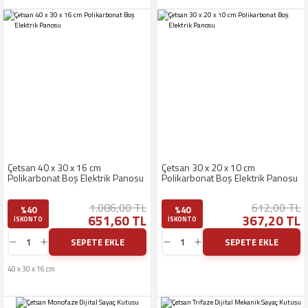
Yüksek Tavan
Armatürleri
Çetsan 40 x 30 x 16 cm
Çetsan 30 x 20 x 10 cm
Polikarbonat Boş Elektrik Panosu
Polikarbonat Boş Elektrik Panosu
1.086,00 TL
612,00 TL
%40
%40
651,60 TL
367,20 TL
ISKONTO
ISKONTO
SEPETE EKLE
SEPETE EKLE
40 x 30 x 16 cm