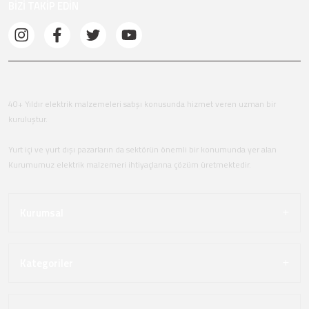
BİZİ TAKİP EDİN
40+ Yıldır elektrik malzemeleri satışı konusunda hizmet veren uzman bir
kuruluştur.
Yurt içi ve yurt dışı pazarların da sektörün önemli bir konumunda yer alan
Kurumumuz elektrik malzemeri ihtiyaçlarına çözüm üretmektedir.
Kurumsal
Kategoriler