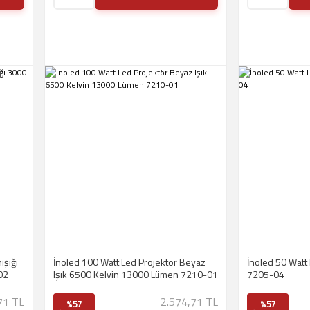
ışığı
İnoled 100 Watt Led Projektör Beyaz
İnoled 50 Watt 
02
Işık 6500 Kelvin 13000 Lümen 7210-01
7205-04
71 TL
2.574,71 TL
%57
%57