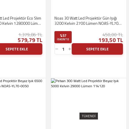
t Led Projektör Eco Slım
Noas 30 Watt Led Projektör Gün Işığı
00 Kelvin 1280000 Lümen
3200 Kelvin 2700 Lümen NOAS-YL70-
00031
1.379,86 TL
450,00 TL
%57
579,79 TL
193,50 TL
ISKONTO
SEPETE EKLE
SEPETE EKLE
TÜKENDİ