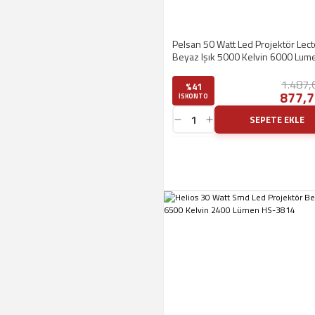
Pelsan 50 Watt Led Projektör Lect
Beyaz Işık 5000 Kelvin 6000 Lum
115747
1.487,
%41
877,7
ISKONTO
SEPETE EKLE