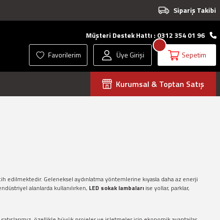
Sipariş Takibi
Müşteri Destek Hattı : 0312 354 01 96
Favorilerim
Üye Girişi
Sepetim
Kurumsal & Toptan Satış
rcih edilmektedir. Geleneksel aydınlatma yöntemlerine kıyasla daha az enerji
 endüstriyel alanlarda kullanılırken,
LED sokak lambaları
ise yollar, parklar,
tışlarımız, özellikle büyük projeler ve işletmeler için ekonomik avantajlar