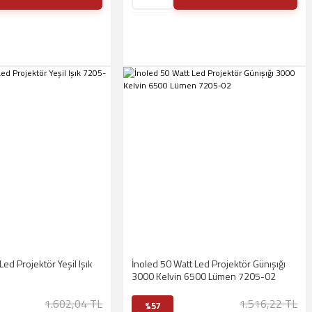
Led Projektör Yeşil Işık
İnoled 50 Watt Led Projektör Günışığı
3000 Kelvin 6500 Lümen 7205-02
1.602,04 TL
1.516,22 TL
%57