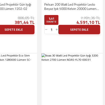
Led Projektör Gün Işığı
Pelsan 200 Watt Led Projektör Lecto
600 Lümen 7202-02
Beyaz Işık 5000 Kelvin 20000 Lumen
115819
886,85 TL
7.781,36 TL
%41
381,44 TL
4.591,10 TL
ISKONTO
SEPETE EKLE
SEPETE EKLE