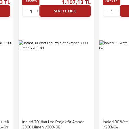
3 TL
1.107,13 TL
ISKONTO
ISKONTO
SEPETE EKLE
z Işık
İnoled 30 Watt Led Projektör Amber
İnoled 30 Watt 
05-01
3900 Lümen 7203-08
7203-04