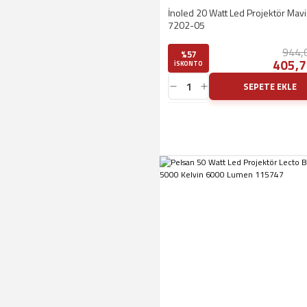
İnoled 20 Watt Led Projektör Mavi 
7202-05
944,
%57
405,7
ISKONTO
SEPETE EKLE