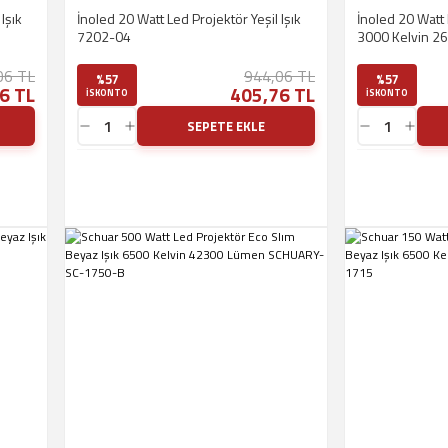
Işık
İnoled 20 Watt Led Projektör Yeşil Işık
İnoled 20 Watt 
7202-04
3000 Kelvin 2
06 TL
944,06 TL
%57
%57
6 TL
405,76 TL
ISKONTO
ISKONTO
SEPETE EKLE