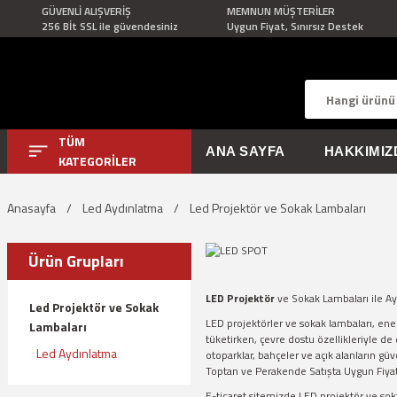
GÜVENLİ ALIŞVERİŞ
MEMNUN MÜŞTERİLER
256 Bİt SSL ile güvendesiniz
Uygun Fiyat, Sınırsız Destek
TÜM
ANA SAYFA
HAKKIMIZ
KATEGORİLER
Anasayfa
Led Aydınlatma
Led Projektör ve Sokak Lambaları
Ürün Grupları
LED Projektör
ve Sokak Lambaları ile 
Led Projektör ve Sokak
LED projektörler ve sokak lambaları, ene
Lambaları
tüketirken, çevre dostu özellikleriyle de
Led Aydınlatma
otoparklar, bahçeler ve açık alanların güve
Toptan ve Perakende Satışta Uygun Fiyat
E-ticaret sitemizde LED projektör ve so