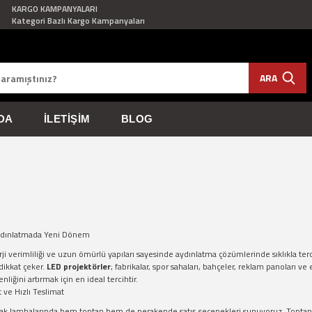
KARGO KAMPANYALARI
Kategori Bazlı Kargo Kampanyaları
ARA
DA
İLETIŞIM
BLOG
Aydınlatmada Yeni Dönem
rji verimliliği ve uzun ömürlü yapıları sayesinde aydınlatma çözümlerinde sıklıkla te
 dikkat çeker.
LED projektörler
; fabrikalar, spor sahaları, bahçeler, reklam panoları ve
nliğini artırmak için en ideal tercihtir.
 ve Hızlı Teslimat
kak lambalarında hem toptan hem de perakende satış seçenekleri sunuyoruz. Toptan sa