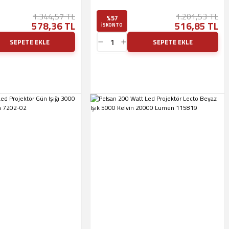
1.344,57 TL
1.201,53 TL
%57
578,36 TL
516,85 TL
ISKONTO
SEPETE EKLE
SEPETE EKLE