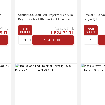
o
Schuar 500 Watt Led Projektör Eco Slım
Schuar 150 Wat
en
Beyaz Işık 6500 Kelvin 42300 Lümen
Beyaz Işık 65
SCHUARY-SC-1750-B
SC-1715
61 TL
4.345,07 TL
%58
%58
9 TL
1.824,71 TL
ISKONTO
ISKONTO
SEPETE EKLE