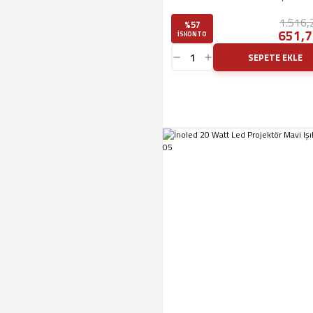
1.516,
%57
651,7
ISKONTO
SEPETE EKLE