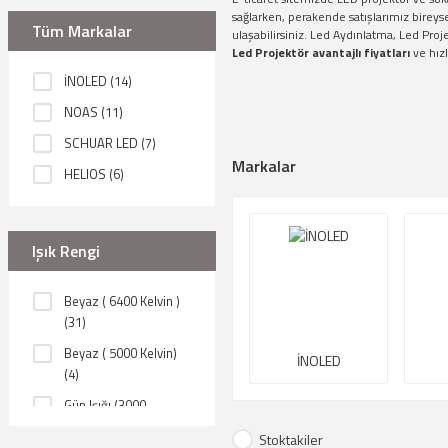
sağlarken, perakende satışlarımız bireyse
Tüm Markalar
ulaşabilirsiniz. Led Aydınlatma, Led Proj
Led Projektör avantajlı fiyatları
ve hızl
İNOLED (14)
NOAS (11)
SCHUAR LED (7)
Markalar
HELIOS (6)
Pelsan Aydınlatma
(4)
Işık Rengi
Cata Led (2)
K2 (1)
Beyaz ( 6400 Kelvin )
(31)
Beyaz ( 5000 Kelvin)
İNOLED
(4)
Gün Işığı (3000
Kelvin) (3)
Stoktakiler