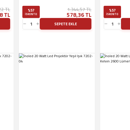
22 TL
1.344,57 TL
%57
%57
8 TL
578,36 TL
ISKONTO
ISKONTO
SEPETE EKLE