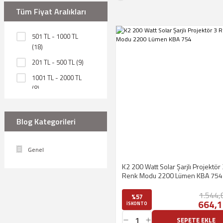
Yeşil (3)
Tüm Fiyat Aralıkları
Gün Işığı ( 3200
Kelvin ) (2)
501 TL - 1000 TL
Amber (1)
(18)
Mavi (1)
201 TL - 500 TL (9)
1001 TL - 2000 TL
(8)
2001 TL - 3000 TL
(3)
Blog Kategorileri
1 TL - 200 TL (2)
6001 TL - 8000 TL
Genel
(2)
K2 200 Watt Solar Şarjlı Projektör
3001 TL - 4000 TL
Renk Modu 2200 Lümen KBA 754
(1)
1.544,
4001 TL - 5000 TL
%57
664,1
ISKONTO
(1)
SEPETE EKLE
10000 TL ve üzeri (1)