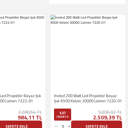
İnoled 200 Watt Led Projektör Beyaz
900 Lümen 7222-01
Işık 6500 Kelvin 20000 Lümen 7220-01
2.288,64 TL
5.836,02 TL
%57
984,11 TL
2.509,39 TL
ISKONTO
SEPETE EKLE
SEPETE EKLE