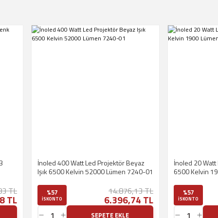
 3
İnoled 400 Watt Led Projektör Beyaz
İnoled 20 Watt Led Projektör Beyaz Işık
Işık 6500 Kelvin 52000 Lümen 7240-01
6500 Kelvin 1
83 TL
14.876,13 TL
%57
%57
8 TL
6.396,74 TL
ISKONTO
ISKONTO
SEPETE EKLE