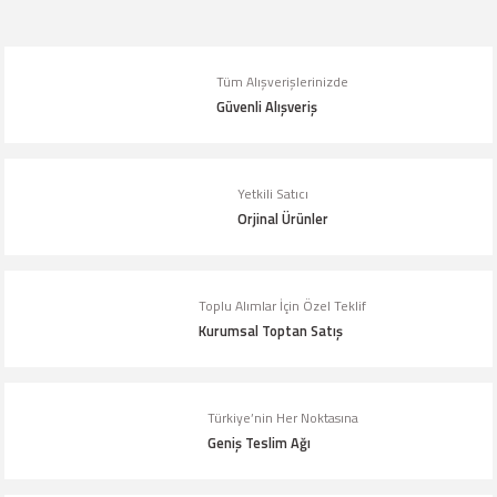
Görüş ve önerileriniz için teşekkür ederiz.
Ürün resmi kalitesiz, bozuk veya görüntülenemiyor.
Tüm Alışverişlerinizde
Ürün açıklamasında eksik bilgiler bulunuyor.
Güvenli Alışveriş
Ürün bilgilerinde hatalar bulunuyor.
Ürün fiyatı diğer sitelerden daha pahalı.
Yetkili Satıcı
Bu ürüne benzer farklı alternatifler olmalı.
Orjinal Ürünler
Toplu Alımlar İçin Özel Teklif
Kurumsal Toptan Satış
Gönder
Türkiye’nin Her Noktasına
Geniş Teslim Ağı