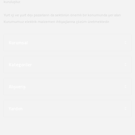
kuruluştur.
Yurt içi ve yurt dışı pazarların da sektörün önemli bir konumunda yer alan
Kurumumuz elektrik malzemeri ihtiyaçlarına çözüm üretmektedir.
Kurumsal
Kategoriler
Alışveriş
Yardım