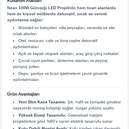
Kullanım Alanları
Noas 100W Günışığı LED Projektör, hem ticari alanlarda
hem de kişisel mülklerde dekoratif, sıcak ve verimli
aydınlatma sağlar:
Müstakil ev bahçeleri, villa peyzajları, veranda ve site
ortak alanları
Otel, restoran, cafe ve bina cephe dekoratif
aydınlatmaları
Açık ve kapalı otopark alanları, araç giriş-çıkış noktaları
Çocuk oyun parkları, dinlenme alanları ve peyzaj
yürüyüş yolları
Depo, şantiye ve ticari işletmelerin çevre güvenlik
aydınlatmaları
Ürün Avantajları
Yeni Slim Kasa Tasarımı:
Şık, hafif ve kompakt gövdesi
sayesinde montaj kolaylığı sağlar, rüzgar yükünü azaltır.
Yüksek Enerji Tasarrufu:
Geleneksel halojen
projektörlere göre %80'e varan elektrik tasarrufu sunar.
Kutu Dahili Montaj Ayağı:
Kutu içinden çıkan dayanıklı