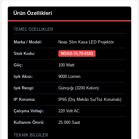
Ürün Özellikleri
TEMEL ÖZELLIKLER
Marka / Model:
Noas Slim Kasa LED Projektör
Stok Kodu:
NOAS-YL70-0101
Güç:
100 Watt
Işık Akısı:
9000 Lümen
Işık Rengi:
Günışığı (3200 Kelvin)
IP Koruma:
IP65 (Dış Mekân Su/Toz Korumalı)
Çalışma Voltajı:
220 Volt AC
Kullanım Ömrü:
25.000 Saat
TEKNIK BILGILER