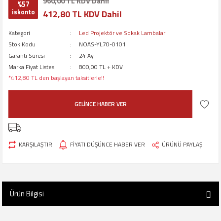
960,00 TL KDV Dahil
%57
iskonto
412,80 TL KDV Dahil
Kategori
Led Projektör ve Sokak Lambaları
Stok Kodu
NOAS-YL70-0101
Garanti Süresi
24 Ay
Marka Fiyat Listesi
800,00 TL + KDV
*412,80 TL den başlayan taksitlerle!!
GELİNCE HABER VER
KARŞILAŞTIR
FİYATI DÜŞÜNCE HABER VER
ÜRÜNÜ PAYLAŞ
Ürün Bilgisi