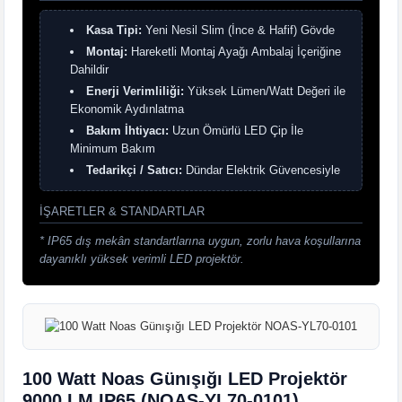
Kasa Tipi:
Yeni Nesil Slim (İnce & Hafif) Gövde
Montaj:
Hareketli Montaj Ayağı Ambalaj İçeriğine
Dahildir
Enerji Verimliliği:
Yüksek Lümen/Watt Değeri ile
Ekonomik Aydınlatma
Bakım İhtiyacı:
Uzun Ömürlü LED Çip İle
Minimum Bakım
Tedarikçi / Satıcı:
Dündar Elektrik Güvencesiyle
İŞARETLER & STANDARTLAR
* IP65 dış mekân standartlarına uygun, zorlu hava koşullarına
dayanıklı yüksek verimli LED projektör.
100 Watt Noas Günışığı LED Projektör
9000 LM IP65 (NOAS-YL70-0101)