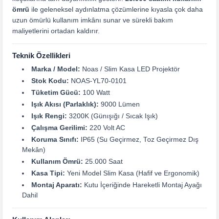
ömrü
ile geleneksel aydınlatma çözümlerine kıyasla çok daha
uzun ömürlü kullanım imkânı sunar ve sürekli bakım
maliyetlerini ortadan kaldırır.
Teknik Özellikleri
Marka / Model:
Noas / Slim Kasa LED Projektör
Stok Kodu:
NOAS-YL70-0101
Tüketim Gücü:
100 Watt
Işık Akısı (Parlaklık):
9000 Lümen
Işık Rengi:
3200K (Günışığı / Sıcak Işık)
Çalışma Gerilimi:
220 Volt AC
Koruma Sınıfı:
IP65 (Su Geçirmez, Toz Geçirmez Dış
Mekân)
Kullanım Ömrü:
25.000 Saat
Kasa Tipi:
Yeni Model Slim Kasa (Hafif ve Ergonomik)
Montaj Aparatı:
Kutu İçeriğinde Hareketli Montaj Ayağı
Dahil