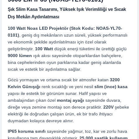
Şık Slim Kasa Tasarımı, Yüksek Işık Verimliliği ve Sıcak
Dış Mekân Aydınlatması
100 Watt Noas LED Projektör (Stok Kodu: NOAS-YL70-
0101)
, geniş dış mekânların uzun süreli, yüksek performanslı
ve ekonomik şekilde aydınlatılması için özel olarak
geliştirilmiştir.
100 Watt
düşük enerji tüketimi ile ürettiği güçlü
9000 lümen
ışık akısı sayesinde otoparklardan bahçelere,
bina cephelerinden oyun parklarına kadar geniş alanlarda
sıcak ve estetik bir aydınlatma sağlar.
Gözü yormayan ve ortama sıcak bir atmosfer katan
3200
Kelvin Günışığı
renk sıcaklığı ve yeni nesil
slim (ince) kasa
yapısı ile estetik bir görünüm sunar. Hafif yapısı ve
ambalajından çıkan özel
montaj ayağı
sayesinde duvara,
direğe veya zemine montajı son derece pratiktir.
220V
şebeke
elektriği ile doğrudan çalışan ürün, ek bir trafo ihtiyacı
duymadan kolayca devreye alınır.
IP65 koruma sınıfı
sayesinde yağmur, toz, kar ve zorlu hava
koşullarına tam dayanıklılık gösterir.
25.000 saatlik kullanım