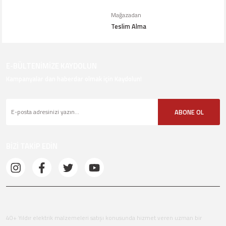
Mağazadan
Teslim Alma
E-BÜLTENİMİZE KAYDOLUN
Kampanyalar dan haberdar olmak için Kaydolun!
ABONE OL
BİZİ TAKİP EDİN
40+ Yıldır elektrik malzemeleri satışı konusunda hizmet veren uzman bir