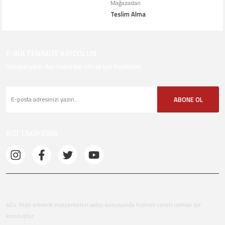
Mağazadan
Teslim Alma
E-BÜLTENİMİZE KAYDOLUN
Kampanyalar dan haberdar olmak için Kaydolun!
ABONE OL
BİZİ TAKİP EDİN
40+ Yıldır elektrik malzemeleri satışı konusunda hizmet veren uzman bir
kuruluştur.