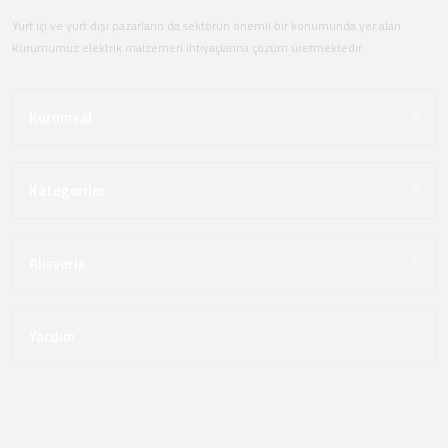
Yurt içi ve yurt dışı pazarların da sektörün önemli bir konumunda yer alan
Kurumumuz elektrik malzemeri ihtiyaçlarına çözüm üretmektedir.
Kurumsal
Kategoriler
Alışveriş
Yardım