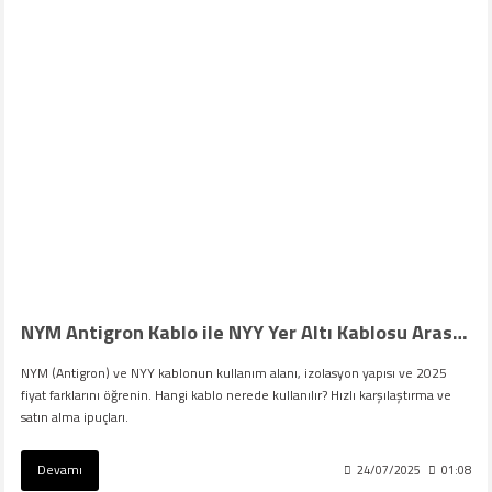
NYM Antigron Kablo ile NYY Yer Altı Kablosu Arasındaki Fark Nedir? (2025 Fiyatlarıyla)
NYM (Antigron) ve NYY kablonun kullanım alanı, izolasyon yapısı ve 2025
fiyat farklarını öğrenin. Hangi kablo nerede kullanılır? Hızlı karşılaştırma ve
satın alma ipuçları.
Devamı
24/07/2025
01:08