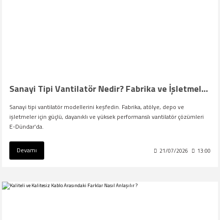
Sanayi Tipi Vantilatör Nedir? Fabrika ve İşletmeler İçin Doğru Model Nasıl Seçilir?
Sanayi tipi vantilatör modellerini keşfedin. Fabrika, atölye, depo ve
işletmeler için güçlü, dayanıklı ve yüksek performanslı vantilatör çözümleri
E-Dündar'da.
Devamı
21/07/2026
13:00