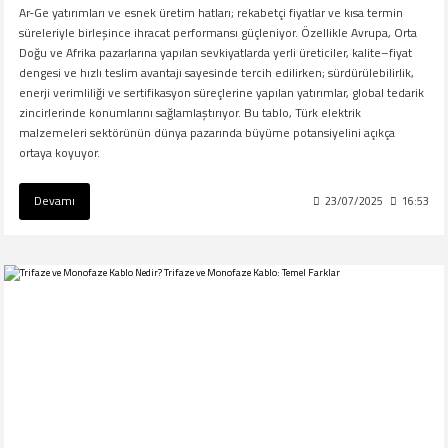
Ar-Ge yatırımları ve esnek üretim hatları; rekabetçi fiyatlar ve kısa termin
süreleriyle birleşince ihracat performansı güçleniyor. Özellikle Avrupa, Orta
Doğu ve Afrika pazarlarına yapılan sevkiyatlarda yerli üreticiler, kalite–fiyat
dengesi ve hızlı teslim avantajı sayesinde tercih edilirken; sürdürülebilirlik,
enerji verimliliği ve sertifikasyon süreçlerine yapılan yatırımlar, global tedarik
zincirlerinde konumlarını sağlamlaştırıyor. Bu tablo, Türk elektrik
malzemeleri sektörünün dünya pazarında büyüme potansiyelini açıkça
ortaya koyuyor.
Devamı
23/07/2025
16:53