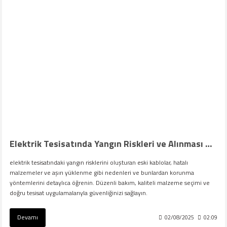
Elektrik Tesisatında Yangın Riskleri ve Alınması Gereken Önlemler
elektrik tesisatındaki yangın risklerini oluşturan eski kablolar, hatalı
malzemeler ve aşırı yüklenme gibi nedenleri ve bunlardan korunma
yöntemlerini detaylıca öğrenin. Düzenli bakım, kaliteli malzeme seçimi ve
doğru tesisat uygulamalarıyla güvenliğinizi sağlayın.
Devamı
02/08/2025
02:09