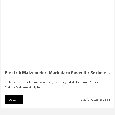
Elektrik Malzemeleri Markaları: Güvenilir Seçimler ve 2025 Rehberi
Elektrik malzemeleri markaları, seçerken neye dikkat edilmeli? Genel
Elektrik Malzemesi bilgileri.
Devamı
20/07/2025
23:53