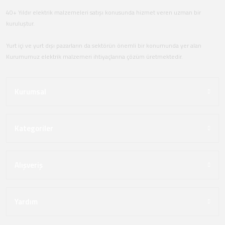
40+ Yıldır elektrik malzemeleri satışı konusunda hizmet veren uzman bir
kuruluştur.
Yurt içi ve yurt dışı pazarların da sektörün önemli bir konumunda yer alan
Kurumumuz elektrik malzemeri ihtiyaçlarına çözüm üretmektedir.
Kurumsal
Kategoriler
Alışveriş
Yardım