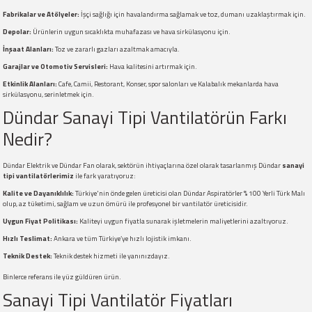
Fabrikalar ve Atölyeler:
İşçi sağlığı için havalandırma sağlamak ve toz, dumanı uzaklaştırmak için.
Depolar:
Ürünlerin uygun sıcaklıkta muhafazası ve hava sirkülasyonu için.
İnşaat Alanları:
Toz ve zararlı gazları azaltmak amacıyla.
Garajlar ve Otomotiv Servisleri:
Hava kalitesini artırmak için.
Etkinlik Alanları:
Cafe, Camii, Restorant, Konser, spor salonları ve Kalabalık mekanlarda hava
sirkülasyonu, serinletmek için.
Dündar Sanayi Tipi Vantilatörün Farkı
Nedir?
Dündar Elektrik ve Dündar Fan olarak, sektörün ihtiyaçlarına özel olarak tasarlanmış Dündar
sanayi
tipi vantilatörlerimiz
ile fark yaratıyoruz:
Kalite ve Dayanıklılık:
Türkiye'nin önde gelen üreticisi olan Dündar Aspiratörler % 100 Yerli Türk Malı
olup, az tüketimi, sağlam ve uzun ömürü ile profesyonel bir vantilatör üreticisidir.
Uygun Fiyat Politikası:
Kaliteyi uygun fiyatla sunarak işletmelerin maliyetlerini azaltıyoruz.
Hızlı Teslimat:
Ankara ve tüm Türkiye’ye hızlı lojistik imkanı.
Teknik Destek:
Teknik destek hizmeti ile yanınızdayız.
Binlerce referans ile yüz güldüren ürün.
Sanayi Tipi Vantilatör Fiyatları