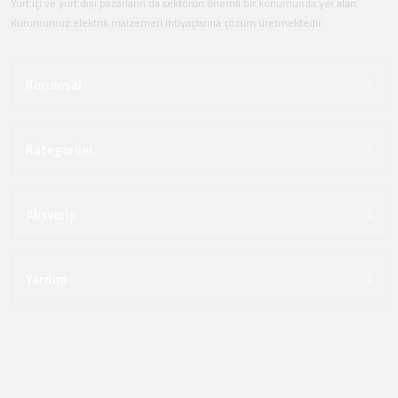
Yurt içi ve yurt dışı pazarların da sektörün önemli bir konumunda yer alan
Kurumumuz elektrik malzemeri ihtiyaçlarına çözüm üretmektedir.
Kurumsal
Kategoriler
Alışveriş
Yardım