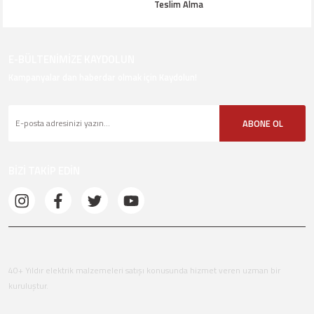
Teslim Alma
E-BÜLTENİMİZE KAYDOLUN
Kampanyalar dan haberdar olmak için Kaydolun!
ABONE OL
BİZİ TAKİP EDİN
40+ Yıldır elektrik malzemeleri satışı konusunda hizmet veren uzman bir
kuruluştur.