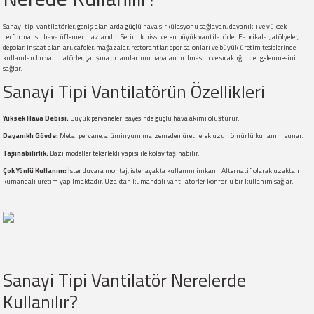
Sanayi tipi vantilatörler, geniş alanlarda güçlü hava sirkülasyonu sağlayan, dayanıklı ve yüksek
performanslı hava üfleme cihazlarıdır. Serinlik hissi veren büyük vantilatörler Fabrikalar, atölyeler,
depolar, inşaat alanları, cafeler, mağazalar, restorantlar, spor salonları ve büyük üretim tesislerinde
kullanılan bu vantilatörler, çalışma ortamlarının havalandırılmasını ve sıcaklığın dengelenmesini
sağlar.
Sanayi Tipi Vantilatörün Özellikleri
Yüksek Hava Debisi:
Büyük pervaneleri sayesinde güçlü hava akımı oluşturur.
Dayanıklı Gövde:
Metal pervane, alüminyum malzemeden üretilerek uzun ömürlü kullanım sunar.
Taşınabilirlik:
Bazı modeller tekerlekli yapısı ile kolay taşınabilir.
Çok Yönlü Kullanım:
İster duvara montaj, ister ayakta kullanım imkanı. Alternatif olarak uzaktan
kumandalı üretim yapılmaktadır, Uzaktan kumandalı vantilatörler konforlu bir kullanım sağlar.
Sanayi Tipi Vantilatör Nerelerde
Kullanılır?