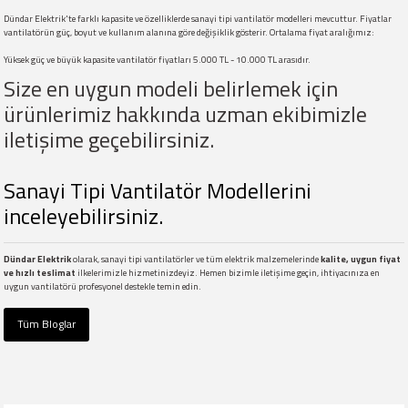
Dündar Elektrik'te farklı kapasite ve özelliklerde sanayi tipi vantilatör modelleri mevcuttur. Fiyatlar
vantilatörün güç, boyut ve kullanım alanına göre değişiklik gösterir. Ortalama fiyat aralığımız:
Yüksek güç ve büyük kapasite vantilatör fiyatları 5.000 TL - 10.000 TL arasıdır.
Size en uygun modeli belirlemek için
ürünlerimiz hakkında uzman ekibimizle
iletişime geçebilirsiniz.
Sanayi Tipi Vantilatör Modellerini
inceleyebilirsiniz.
Dündar Elektrik
olarak, sanayi tipi vantilatörler ve tüm elektrik malzemelerinde
kalite, uygun fiyat
ve hızlı teslimat
ilkelerimizle hizmetinizdeyiz. Hemen bizimle iletişime geçin, ihtiyacınıza en
uygun vantilatörü profesyonel destekle temin edin.
Tüm Bloglar