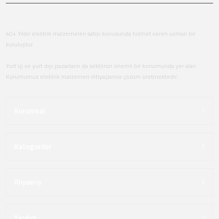
40+ Yıldır elektrik malzemeleri satışı konusunda hizmet veren uzman bir
kuruluştur.
Yurt içi ve yurt dışı pazarların da sektörün önemli bir konumunda yer alan
Kurumumuz elektrik malzemeri ihtiyaçlarına çözüm üretmektedir.
Kurumsal
Kategoriler
Alışveriş
Yardım