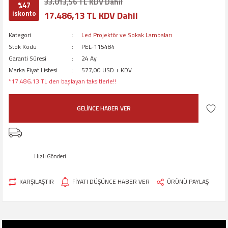
33.013,56 TL KDV Dahil
%47
iskonto
17.486,13 TL KDV Dahil
Kategori
Led Projektör ve Sokak Lambaları
Stok Kodu
PEL-115484
Garanti Süresi
24 Ay
Marka Fiyat Listesi
577,00 USD + KDV
*17.486,13 TL den başlayan taksitlerle!!
GELİNCE HABER VER
Hızlı Gönderi
KARŞILAŞTIR
FİYATI DÜŞÜNCE HABER VER
ÜRÜNÜ PAYLAŞ