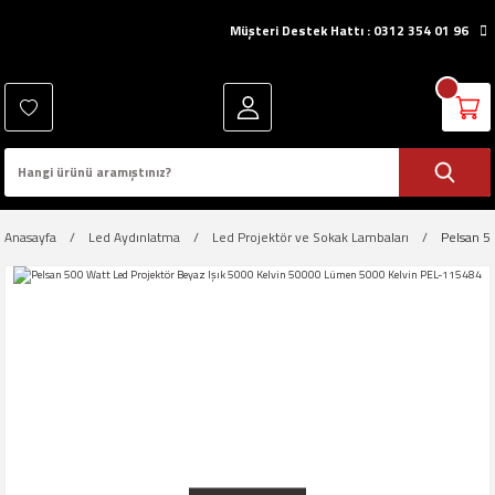
Müşteri Destek Hattı : 0312 354 01 96
Anasayfa
Led Aydınlatma
Led Projektör ve Sokak Lambaları
Pelsan 5