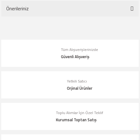
Önerileriniz
Yorum Yaz
Bu ürünün fiyat bilgisi, resim, ürün açıklamalarında ve diğer konularda
yetersiz gördüğünüz noktaları öneri formunu kullanarak tarafımıza
iletebilirsiniz.
Tüm Alışverişlerinizde
Görüş ve önerileriniz için teşekkür ederiz.
Güvenli Alışveriş
Ürün resmi kalitesiz, bozuk veya görüntülenemiyor.
Ürün açıklamasında eksik bilgiler bulunuyor.
Yetkili Satıcı
Orjinal Ürünler
Ürün bilgilerinde hatalar bulunuyor.
Ürün fiyatı diğer sitelerden daha pahalı.
Bu ürüne benzer farklı alternatifler olmalı.
Toplu Alımlar İçin Özel Teklif
Kurumsal Toptan Satış