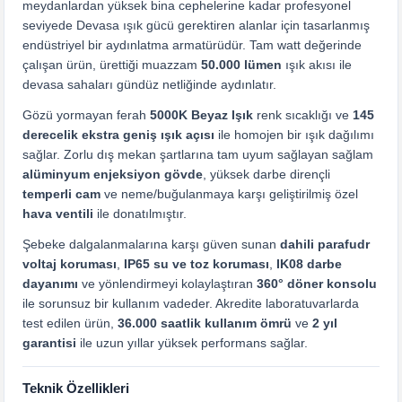
meydanlardan yüksek bina cephelerine kadar profesyonel
seviyede Devasa ışık gücü gerektiren alanlar için tasarlanmış
endüstriyel bir aydınlatma armatürüdür. Tam watt değerinde
çalışan ürün, ürettiği muazzam
50.000 lümen
ışık akısı ile
devasa sahaları gündüz netliğinde aydınlatır.
Gözü yormayan ferah
5000K Beyaz Işık
renk sıcaklığı ve
145
derecelik ekstra geniş ışık açısı
ile homojen bir ışık dağılımı
sağlar. Zorlu dış mekan şartlarına tam uyum sağlayan sağlam
alüminyum enjeksiyon gövde
, yüksek darbe dirençli
temperli cam
ve neme/buğulanmaya karşı geliştirilmiş özel
hava ventili
ile donatılmıştır.
Şebeke dalgalanmalarına karşı güven sunan
dahili parafudr
voltaj koruması
,
IP65 su ve toz koruması
,
IK08 darbe
dayanımı
ve yönlendirmeyi kolaylaştıran
360° döner konsolu
ile sorunsuz bir kullanım vadeder. Akredite laboratuvarlarda
test edilen ürün,
36.000 saatlik kullanım ömrü
ve
2 yıl
garantisi
ile uzun yıllar yüksek performans sağlar.
Teknik Özellikleri