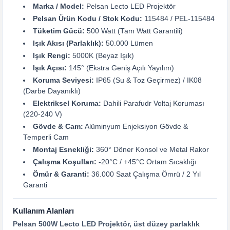
Marka / Model:
Pelsan Lecto LED Projektör
Pelsan Ürün Kodu / Stok Kodu:
115484 / PEL-115484
Tüketim Gücü:
500 Watt (Tam Watt Garantili)
Işık Akısı (Parlaklık):
50.000 Lümen
Işık Rengi:
5000K (Beyaz Işık)
Işık Açısı:
145° (Ekstra Geniş Açılı Yayılım)
Koruma Seviyesi:
IP65 (Su & Toz Geçirmez) / IK08
(Darbe Dayanıklı)
Elektriksel Koruma:
Dahili Parafudr Voltaj Koruması
(220-240 V)
Gövde & Cam:
Alüminyum Enjeksiyon Gövde &
Temperli Cam
Montaj Esnekliği:
360° Döner Konsol ve Metal Rakor
Çalışma Koşulları:
-20°C / +45°C Ortam Sıcaklığı
Ömür & Garanti:
36.000 Saat Çalışma Ömrü / 2 Yıl
Garanti
Kullanım Alanları
Pelsan 500W Lecto LED Projektör, üst düzey parlaklık