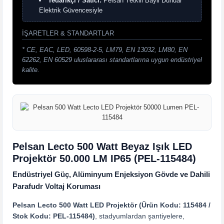
Tedarikçi / Satıcı:
Pelsan Yetkili Bayii Dündar
Elektrik Güvencesiyle
İŞARETLER & STANDARTLAR
* CE, EAC, LED, 60598-2-5, LM79, EN 13032, LM80, EN
62262, EN 60529 uluslararası standartlarına uygun endüstriyel
kalite.
Pelsan Lecto 500 Watt Beyaz Işık LED
Projektör 50.000 LM IP65 (PEL-115484)
Endüstriyel Güç, Alüminyum Enjeksiyon Gövde ve Dahili
Parafudr Voltaj Koruması
Pelsan Lecto 500 Watt LED Projektör (Ürün Kodu: 115484 /
Stok Kodu: PEL-115484)
, stadyumlardan şantiyelere,