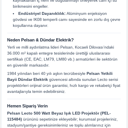
kaynaklanan iç nem ve buğulanmayı önleyerek cam içi su
birikmesini engeller.
Endüstriyel Dayanıklılık:
Alüminyum enjeksiyon
gövdesi ve IK08 temperli camı sayesinde en zorlu dış çevre
koşullarına dayanır.
Neden Pelsan & Dündar Elektrik?
Yerli ve milli aydınlatma lideri Pelsan, Kocaeli Dilovası’ndaki
36.000 m² kapalı entegre tesislerinde ürettiği uluslararası
sertifikalı (CE, EAC, LM79, LM80 vb.) armatürleri ile sektörün
en güvenilir markasıdır.
1984 yılından beri 40 yılı aşkın tecrübesiyle
Pelsan Yetkili
Bayii Dündar Elektrik
güvencesi altında sunulan Lecto serisi
projektörleri orijinal ürün garantisi, hızlı kargo ve rekabetçi fiyat
avantajlarıyla temin edebilirsiniz.
Hemen Sipariş Verin
Pelsan Lecto 500 Watt Beyaz Işık LED Projektör (PEL-
115484)
ürününü sepetinize ekleyebilir; kurumsal projeleriniz,
stadyum/şantiye gereksinimleriniz ve toplu alımlarınız için