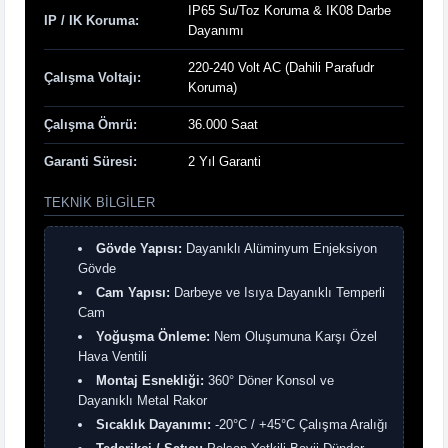
IP65 Su/Toz Koruma & IK08 Darbe
IP / IK Koruma:
Dayanımı
220-240 Volt AC (Dahili Parafudr
Çalışma Voltajı:
Koruma)
Çalışma Ömrü:
36.000 Saat
Garanti Süresi:
2 Yıl Garanti
TEKNIK BILGILER
Gövde Yapısı:
Dayanıklı Alüminyum Enjeksiyon
Gövde
Cam Yapısı:
Darbeye ve Isıya Dayanıklı Temperli
Cam
Yoğuşma Önleme:
Nem Oluşumuna Karşı Özel
Hava Ventili
Montaj Esnekliği:
360° Döner Konsol ve
Dayanıklı Metal Rakor
Sıcaklık Dayanımı:
-20°C / +45°C Çalışma Aralığı