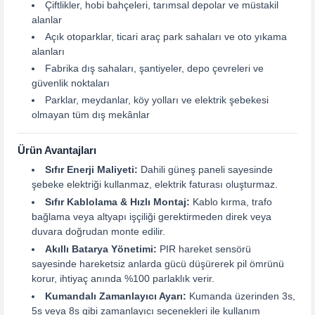
Çiftlikler, hobi bahçeleri, tarımsal depolar ve müstakil
alanlar
Açık otoparklar, ticari araç park sahaları ve oto yıkama
alanları
Fabrika dış sahaları, şantiyeler, depo çevreleri ve
güvenlik noktaları
Parklar, meydanlar, köy yolları ve elektrik şebekesi
olmayan tüm dış mekânlar
Ürün Avantajları
Sıfır Enerji Maliyeti:
Dahili güneş paneli sayesinde
şebeke elektriği kullanmaz, elektrik faturası oluşturmaz.
Sıfır Kablolama & Hızlı Montaj:
Kablo kırma, trafo
bağlama veya altyapı işçiliği gerektirmeden direk veya
duvara doğrudan monte edilir.
Akıllı Batarya Yönetimi:
PIR hareket sensörü
sayesinde hareketsiz anlarda gücü düşürerek pil ömrünü
korur, ihtiyaç anında %100 parlaklık verir.
Kumandalı Zamanlayıcı Ayarı:
Kumanda üzerinden 3s,
5s veya 8s gibi zamanlayıcı seçenekleri ile kullanım