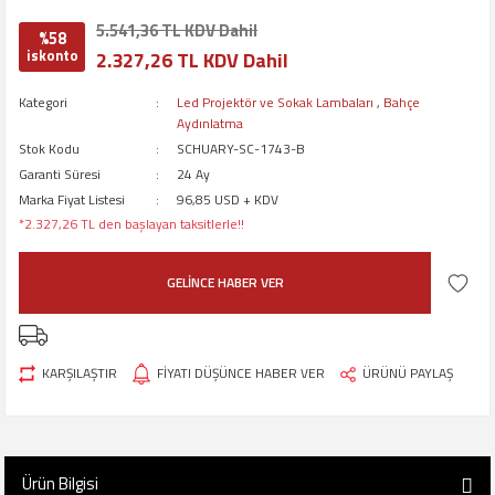
5.541,36 TL KDV Dahil
%58
iskonto
2.327,26 TL KDV Dahil
Kategori
Led Projektör ve Sokak Lambaları
,
Bahçe
Aydınlatma
Stok Kodu
SCHUARY-SC-1743-B
Garanti Süresi
24 Ay
Marka Fiyat Listesi
96,85 USD + KDV
*2.327,26 TL den başlayan taksitlerle!!
GELİNCE HABER VER
KARŞILAŞTIR
FİYATI DÜŞÜNCE HABER VER
ÜRÜNÜ PAYLAŞ
Ürün Bilgisi