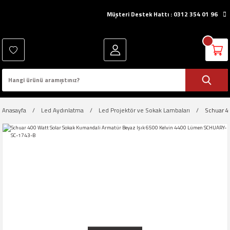
Müşteri Destek Hattı : 0312 354 01 96
Anasayfa
Led Aydınlatma
Led Projektör ve Sokak Lambaları
Schuar 4