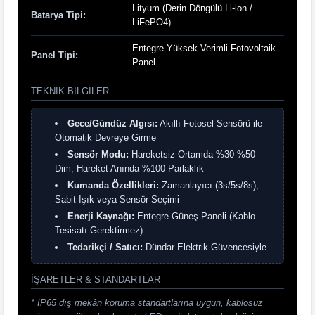
Lityum (Derin Döngülü Li-ion /
Batarya Tipi:
LiFePO4)
Entegre Yüksek Verimli Fotovoltaik
Panel Tipi:
Panel
TEKNIK BILGILER
Gece/Gündüz Algısı:
Akıllı Fotosel Sensörü ile
Otomatik Devreye Girme
Sensör Modu:
Hareketsiz Ortamda %30-%50
Dim, Hareket Anında %100 Parlaklık
Kumanda Özellikleri:
Zamanlayıcı (3s/5s/8s),
Sabit Işık veya Sensör Seçimi
Enerji Kaynağı:
Entegre Güneş Paneli (Kablo
Tesisatı Gerektirmez)
Tedarikçi / Satıcı:
Dündar Elektrik Güvencesiyle
İŞARETLER & STANDARTLAR
* IP65 dış mekân koruma standartlarına uygun, kablosuz