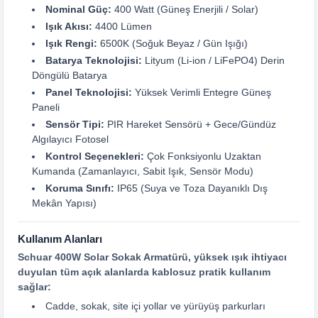
Nominal Güç:
400 Watt (Güneş Enerjili / Solar)
Işık Akısı:
4400 Lümen
Işık Rengi:
6500K (Soğuk Beyaz / Gün Işığı)
Batarya Teknolojisi:
Lityum (Li-ion / LiFePO4) Derin
Döngülü Batarya
Panel Teknolojisi:
Yüksek Verimli Entegre Güneş
Paneli
Sensör Tipi:
PIR Hareket Sensörü + Gece/Gündüz
Algılayıcı Fotosel
Kontrol Seçenekleri:
Çok Fonksiyonlu Uzaktan
Kumanda (Zamanlayıcı, Sabit Işık, Sensör Modu)
Koruma Sınıfı:
IP65 (Suya ve Toza Dayanıklı Dış
Mekân Yapısı)
Kullanım Alanları
Schuar 400W Solar Sokak Armatürü, yüksek ışık ihtiyacı
duyulan tüm açık alanlarda kablosuz pratik kullanım
sağlar:
Cadde, sokak, site içi yollar ve yürüyüş parkurları