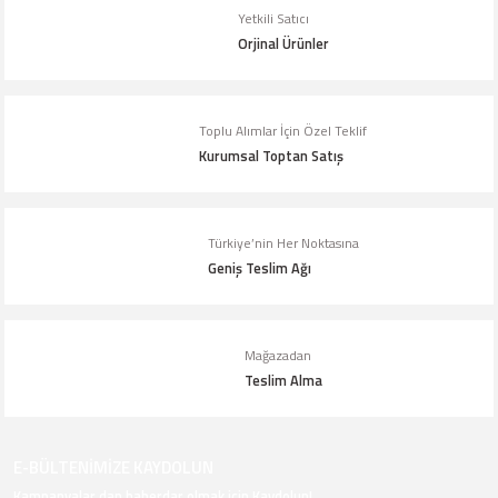
Ürün açıklamasında eksik bilgiler bulunuyor.
Yetkili Satıcı
Orjinal Ürünler
Ürün bilgilerinde hatalar bulunuyor.
Ürün fiyatı diğer sitelerden daha pahalı.
Bu ürüne benzer farklı alternatifler olmalı.
Toplu Alımlar İçin Özel Teklif
Kurumsal Toptan Satış
Türkiye’nin Her Noktasına
Geniş Teslim Ağı
Gönder
Mağazadan
Teslim Alma
E-BÜLTENİMİZE KAYDOLUN
Kampanyalar dan haberdar olmak için Kaydolun!