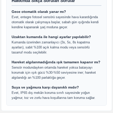
Hakkında Sıkça Sorulan Sorular
Gece otomatik olarak yanar mı?
Evet, entegre fotosel sensörü sayesinde hava karardığında
otomatik olarak çalışmaya başlar, sabah gün ışığında kendi
kendine kapanarak şarj moduna geçer.
Uzaktan kumanda ile hangi ayarlar yapılabilir?
Kumanda üzerinden zamanlayıcı (3s, 5s, 8s kapatma
ayarları), sabit %100 açık kalma modu veya sensörlü
tasarruf modu seçilebilir.
Hareket algılanmadığında ışık tamamen kapanır mı?
Sensör modundayken ortamda hareket yoksa bataryayı
korumak için ışık gücü %30-%50 seviyesine iner; hareket
algılandığı an %100 parlaklığa geçer.
Suya ve yağmura karşı dayanıklı mıdır?
Evet, IP65 dış mekân koruma sınıfı sayesinde yoğun
yağmur, toz ve zorlu hava koşullarına tam koruma sağlar.