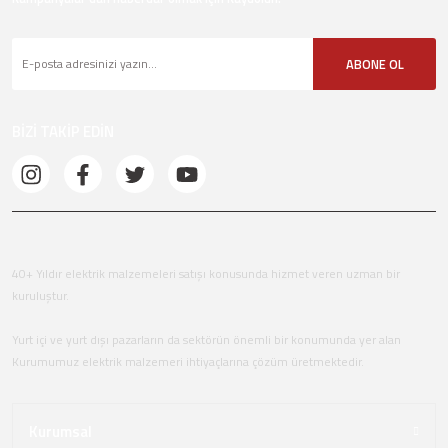
ABONE OL
BİZİ TAKİP EDİN
40+ Yıldır elektrik malzemeleri satışı konusunda hizmet veren uzman bir
kuruluştur.
Yurt içi ve yurt dışı pazarların da sektörün önemli bir konumunda yer alan
Kurumumuz elektrik malzemeri ihtiyaçlarına çözüm üretmektedir.
Kurumsal