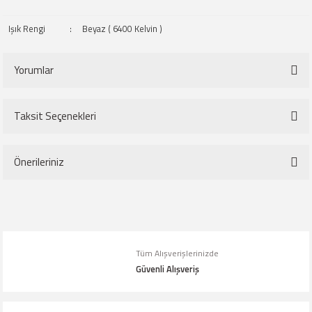
Işık Rengi
:
Beyaz ( 6400 Kelvin )
Yorumlar
Taksit Seçenekleri
Bu ürüne ilk yorumu siz yapın!
Önerileriniz
Yorum Yaz
Bu ürünün fiyat bilgisi, resim, ürün açıklamalarında ve diğer konularda
yetersiz gördüğünüz noktaları öneri formunu kullanarak tarafımıza
iletebilirsiniz.
Tüm Alışverişlerinizde
Görüş ve önerileriniz için teşekkür ederiz.
Güvenli Alışveriş
Ürün resmi kalitesiz, bozuk veya görüntülenemiyor.