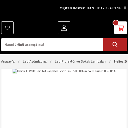
Müşteri Destek Hattı : 0312 354 01 96
Anasayfa
Led Aydınlatma
Led Projektör ve Sokak Lambaları
Helios 3