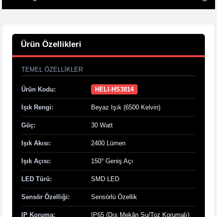
Ürün Özellikleri
TEMEL ÖZELLIKLER
Ürün Kodu:
HELI-HS3814
Işık Rengi:
Beyaz Işık (6500 Kelvin)
Güç:
30 Watt
Işık Akısı:
2400 Lümen
Işık Açısı:
150° Geniş Açı
LED Türü:
SMD LED
Sensör Özelliği:
Sensörlü Özellik
IP Koruma:
IP65 (Dış Mekân Su/Toz Korumalı)