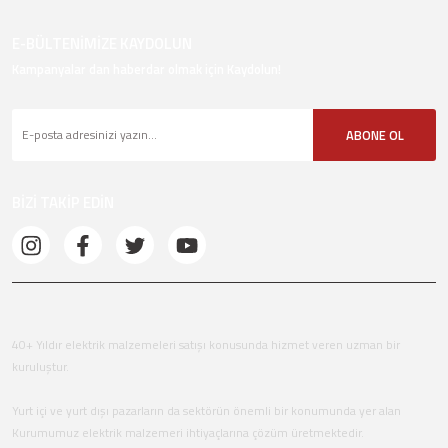
E-BÜLTENİMİZE KAYDOLUN
Kampanyalar dan haberdar olmak için Kaydolun!
ABONE OL
BİZİ TAKİP EDİN
40+ Yıldır elektrik malzemeleri satışı konusunda hizmet veren uzman bir
kuruluştur.
Yurt içi ve yurt dışı pazarların da sektörün önemli bir konumunda yer alan
Kurumumuz elektrik malzemeri ihtiyaçlarına çözüm üretmektedir.