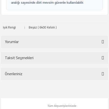
aralığı sayesinde dört mevsim güvenle kullanılabilir.
Işık Rengi
:
Beyaz ( 6400 Kelvin )
Yorumlar
Taksit Seçenekleri
Bu ürüne ilk yorumu siz yapın!
Önerileriniz
Yorum Yaz
Bu ürünün fiyat bilgisi, resim, ürün açıklamalarında ve diğer konularda
yetersiz gördüğünüz noktaları öneri formunu kullanarak tarafımıza
iletebilirsiniz.
Tüm Alışverişlerinizde
Görüş ve önerileriniz için teşekkür ederiz.