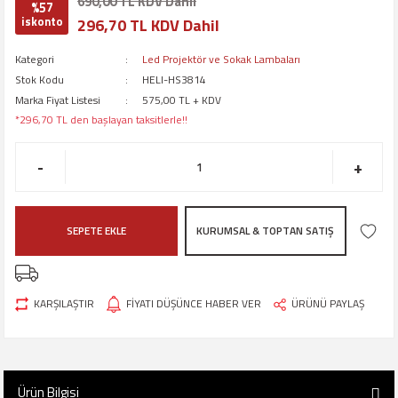
690,00 TL KDV Dahil
%57
iskonto
296,70 TL KDV Dahil
Kategori
Led Projektör ve Sokak Lambaları
Stok Kodu
HELI-HS3814
Marka Fiyat Listesi
575,00 TL + KDV
*296,70 TL den başlayan taksitlerle!!
-
+
SEPETE EKLE
KURUMSAL & TOPTAN SATIŞ
KARŞILAŞTIR
FİYATI DÜŞÜNCE HABER VER
ÜRÜNÜ PAYLAŞ
Ürün Bilgisi