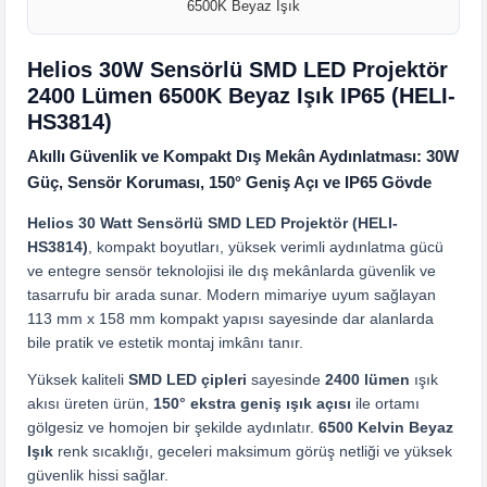
Helios 30W Sensörlü SMD LED Projektör
2400 Lümen 6500K Beyaz Işık IP65 (HELI-
HS3814)
Akıllı Güvenlik ve Kompakt Dış Mekân Aydınlatması: 30W
Güç, Sensör Koruması, 150° Geniş Açı ve IP65 Gövde
Helios 30 Watt Sensörlü SMD LED Projektör (HELI-
HS3814)
, kompakt boyutları, yüksek verimli aydınlatma gücü
ve entegre sensör teknolojisi ile dış mekânlarda güvenlik ve
tasarrufu bir arada sunar. Modern mimariye uyum sağlayan
113 mm x 158 mm kompakt yapısı sayesinde dar alanlarda
bile pratik ve estetik montaj imkânı tanır.
Yüksek kaliteli
SMD LED çipleri
sayesinde
2400 lümen
ışık
akısı üreten ürün,
150° ekstra geniş ışık açısı
ile ortamı
gölgesiz ve homojen bir şekilde aydınlatır.
6500 Kelvin Beyaz
Işık
renk sıcaklığı, geceleri maksimum görüş netliği ve yüksek
güvenlik hissi sağlar.