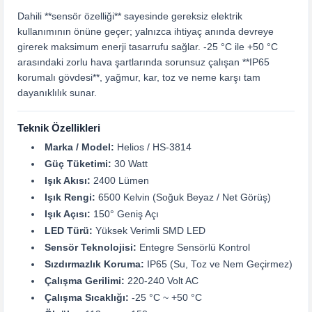
Dahili **sensör özelliği** sayesinde gereksiz elektrik
kullanımının önüne geçer; yalnızca ihtiyaç anında devreye
girerek maksimum enerji tasarrufu sağlar. -25 °C ile +50 °C
arasındaki zorlu hava şartlarında sorunsuz çalışan **IP65
korumalı gövdesi**, yağmur, kar, toz ve neme karşı tam
dayanıklılık sunar.
Teknik Özellikleri
Marka / Model:
Helios / HS-3814
Güç Tüketimi:
30 Watt
Işık Akısı:
2400 Lümen
Işık Rengi:
6500 Kelvin (Soğuk Beyaz / Net Görüş)
Işık Açısı:
150° Geniş Açı
LED Türü:
Yüksek Verimli SMD LED
Sensör Teknolojisi:
Entegre Sensörlü Kontrol
Sızdırmazlık Koruma:
IP65 (Su, Toz ve Nem Geçirmez)
Çalışma Gerilimi:
220-240 Volt AC
Çalışma Sıcaklığı:
-25 °C ~ +50 °C