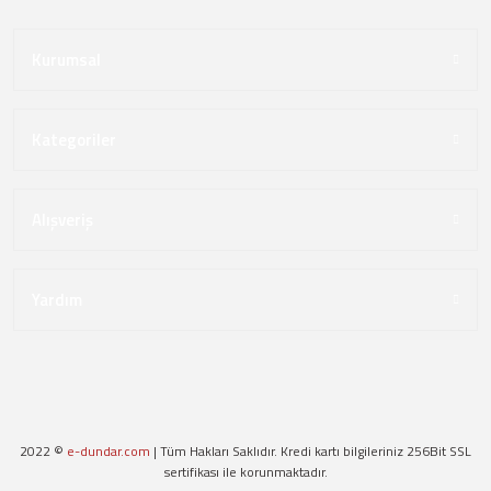
Kurumsal
Kategoriler
Alışveriş
Yardım
2022 ©
e-dundar.com
| Tüm Hakları Saklıdır. Kredi kartı bilgileriniz 256Bit SSL
sertifikası ile korunmaktadır.