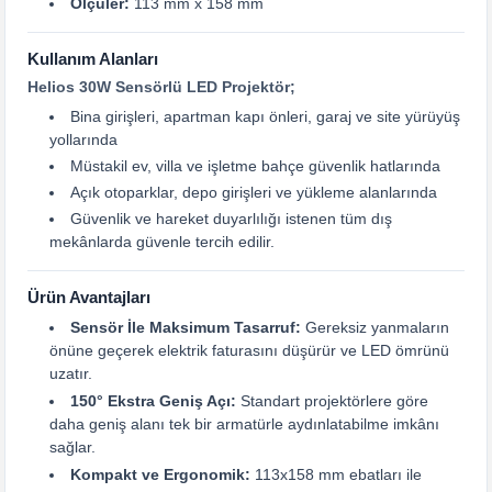
Ölçüler:
113 mm x 158 mm
Kullanım Alanları
Helios 30W Sensörlü LED Projektör;
Bina girişleri, apartman kapı önleri, garaj ve site yürüyüş
yollarında
Müstakil ev, villa ve işletme bahçe güvenlik hatlarında
Açık otoparklar, depo girişleri ve yükleme alanlarında
Güvenlik ve hareket duyarlılığı istenen tüm dış
mekânlarda güvenle tercih edilir.
Ürün Avantajları
Sensör İle Maksimum Tasarruf:
Gereksiz yanmaların
önüne geçerek elektrik faturasını düşürür ve LED ömrünü
uzatır.
150° Ekstra Geniş Açı:
Standart projektörlere göre
daha geniş alanı tek bir armatürle aydınlatabilme imkânı
sağlar.
Kompakt ve Ergonomik:
113x158 mm ebatları ile