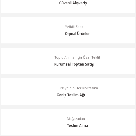
Güvenli Alışveriş
Ürün resmi kalitesiz, bozuk veya görüntülenemiyor.
Ürün açıklamasında eksik bilgiler bulunuyor.
Yetkili Satıcı
Orjinal Ürünler
Ürün bilgilerinde hatalar bulunuyor.
Ürün fiyatı diğer sitelerden daha pahalı.
Bu ürüne benzer farklı alternatifler olmalı.
Toplu Alımlar İçin Özel Teklif
Kurumsal Toptan Satış
Türkiye’nin Her Noktasına
Geniş Teslim Ağı
Gönder
Mağazadan
Teslim Alma