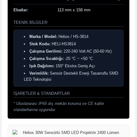
Ebatlar:
113 mm x 158 mm
TEKNIK BILGILER
Marka / Model:
Helios / HS-3814
Stok Kodu:
HELI-HS3814
Çalışma Gerilimi:
220-240 Volt AC (50-60 Hz)
Çalışma Sıcaklığı:
-25 °C ~ +50 °C
Işık Dağılımı:
150° Ekstra Geniş Açı
Verimlilik:
Sensör Destekli Enerji Tasarruflu SMD
LED Teknolojisi
İŞARETLER & STANDARTLAR
* Uluslararası IP65 dış mekân koruma ve CE kalite
standartlarına uygundur.