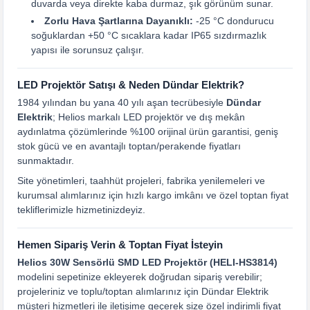
duvarda veya direkte kaba durmaz, şık görünüm sunar.
Zorlu Hava Şartlarına Dayanıklı:
-25 °C dondurucu
soğuklardan +50 °C sıcaklara kadar IP65 sızdırmazlık
yapısı ile sorunsuz çalışır.
LED Projektör Satışı & Neden Dündar Elektrik?
1984 yılından bu yana 40 yılı aşan tecrübesiyle
Dündar
Elektrik
; Helios markalı LED projektör ve dış mekân
aydınlatma çözümlerinde %100 orijinal ürün garantisi, geniş
stok gücü ve en avantajlı toptan/perakende fiyatları
sunmaktadır.
Site yönetimleri, taahhüt projeleri, fabrika yenilemeleri ve
kurumsal alımlarınız için hızlı kargo imkânı ve özel toptan fiyat
tekliflerimizle hizmetinizdeyiz.
Hemen Sipariş Verin & Toptan Fiyat İsteyin
Helios 30W Sensörlü SMD LED Projektör (HELI-HS3814)
modelini sepetinize ekleyerek doğrudan sipariş verebilir;
projeleriniz ve toplu/toptan alımlarınız için Dündar Elektrik
müşteri hizmetleri ile iletişime geçerek size özel indirimli fiyat