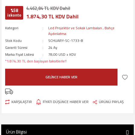
4.462,84 TL KDV Dahil
%58
iskonto
1.874,30 TL KDV Dahil
Kategori
Led Projektör ve Sokak Lambaları
,
Bahçe
Aydınlatma
Stok Kodu
SCHUARY-SC-1733-B
Garanti Süresi
24 Ay
Marka Fiyat Listesi
78,00 USD + KDV
*1.874,30 TL den başlayan taksitlerle!!
GELİNCE HABER VER
KARŞILAŞTIR
FİYATI DÜŞÜNCE HABER VER
ÜRÜNÜ PAYLAŞ
Ürün Bilgisi