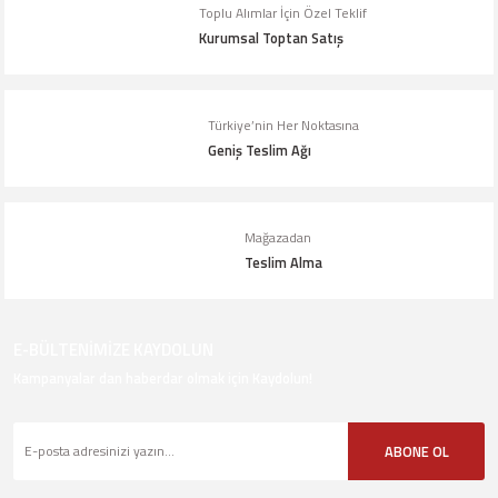
Bu ürüne benzer farklı alternatifler olmalı.
Toplu Alımlar İçin Özel Teklif
Kurumsal Toptan Satış
Türkiye’nin Her Noktasına
Geniş Teslim Ağı
Gönder
Mağazadan
Teslim Alma
E-BÜLTENİMİZE KAYDOLUN
Kampanyalar dan haberdar olmak için Kaydolun!
ABONE OL