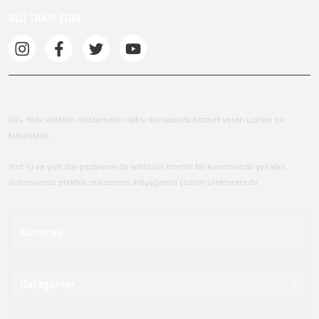
BİZİ TAKİP EDİN
40+ Yıldır elektrik malzemeleri satışı konusunda hizmet veren uzman bir
kuruluştur.
Yurt içi ve yurt dışı pazarların da sektörün önemli bir konumunda yer alan
Kurumumuz elektrik malzemeri ihtiyaçlarına çözüm üretmektedir.
Kurumsal
Kategoriler