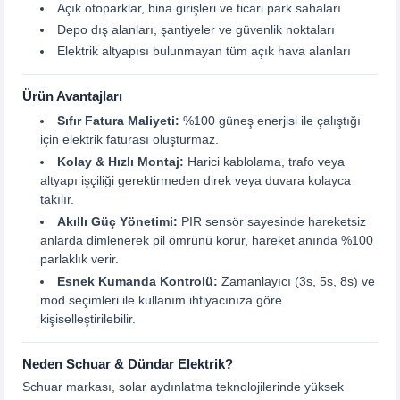
Açık otoparklar, bina girişleri ve ticari park sahaları
Depo dış alanları, şantiyeler ve güvenlik noktaları
Elektrik altyapısı bulunmayan tüm açık hava alanları
Ürün Avantajları
Sıfır Fatura Maliyeti:
%100 güneş enerjisi ile çalıştığı
için elektrik faturası oluşturmaz.
Kolay & Hızlı Montaj:
Harici kablolama, trafo veya
altyapı işçiliği gerektirmeden direk veya duvara kolayca
takılır.
Akıllı Güç Yönetimi:
PIR sensör sayesinde hareketsiz
anlarda dimlenerek pil ömrünü korur, hareket anında %100
parlaklık verir.
Esnek Kumanda Kontrolü:
Zamanlayıcı (3s, 5s, 8s) ve
mod seçimleri ile kullanım ihtiyacınıza göre
kişiselleştirilebilir.
Neden Schuar & Dündar Elektrik?
Schuar markası, solar aydınlatma teknolojilerinde yüksek