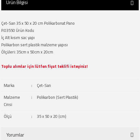
Ürün Bilgisi
Çet-San 35 x 50 x 20 cm Polikarbonat Pano
P.03550 Ürün Kodu
İç Alt kısım sac yapı
Polikarbon sert plastik malzeme yapısı
Ölçüleri: 35cm x 50cm x 20cm
Toplu alımlar için lütfen fiyat teklifi isteyiniz!
Marka
:
Çet-San
Malzeme
:
Polikarbon (Sert Plastik)
Cinsi
Ölçü
:
35 x 50 x 20 (cm)
Yorumlar