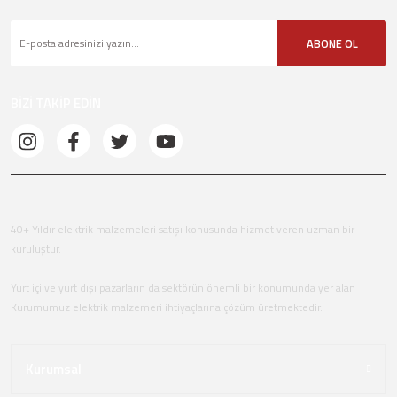
ABONE OL
BİZİ TAKİP EDİN
40+ Yıldır elektrik malzemeleri satışı konusunda hizmet veren uzman bir
kuruluştur.
Yurt içi ve yurt dışı pazarların da sektörün önemli bir konumunda yer alan
Kurumumuz elektrik malzemeri ihtiyaçlarına çözüm üretmektedir.
Kurumsal