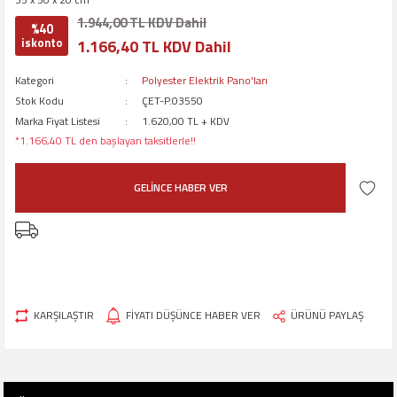
1.944,00 TL KDV Dahil
%40
iskonto
1.166,40 TL KDV Dahil
Kategori
Polyester Elektrik Pano'ları
Stok Kodu
ÇET-P.03550
Marka Fiyat Listesi
1.620,00 TL + KDV
*1.166,40 TL den başlayan taksitlerle!!
GELİNCE HABER VER
KARŞILAŞTIR
FİYATI DÜŞÜNCE HABER VER
ÜRÜNÜ PAYLAŞ