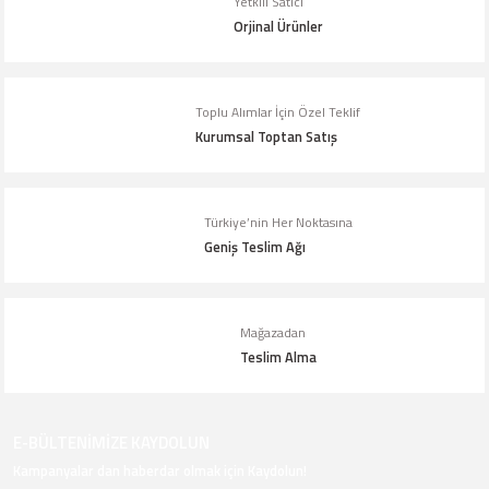
Yetkili Satıcı
Orjinal Ürünler
Toplu Alımlar İçin Özel Teklif
Kurumsal Toptan Satış
Gönder
Türkiye’nin Her Noktasına
Geniş Teslim Ağı
Mağazadan
Teslim Alma
E-BÜLTENİMİZE KAYDOLUN
Kampanyalar dan haberdar olmak için Kaydolun!