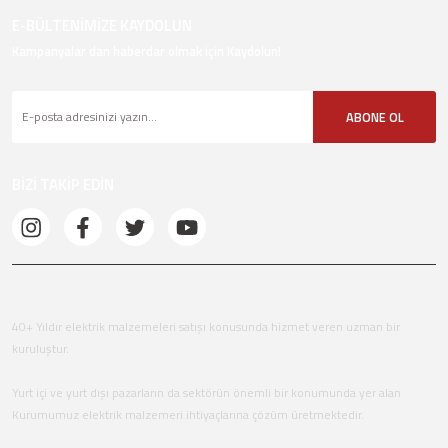
E-BÜLTENİMİZE KAYDOLUN
Kampanyalar dan haberdar olmak için Kaydolun!
ABONE OL
BİZİ TAKİP EDİN
40+ Yıldır elektrik malzemeleri satışı konusunda hizmet veren uzman bir
kuruluştur.
Yurt içi ve yurt dışı pazarların da sektörün önemli bir konumunda yer alan
Kurumumuz elektrik malzemeri ihtiyaçlarına çözüm üretmektedir.