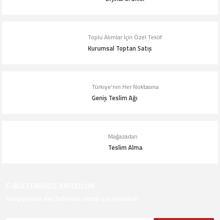
Ürün fiyatı diğer sitelerden daha pahalı.
Bu ürüne benzer farklı alternatifler olmalı.
Toplu Alımlar İçin Özel Teklif
Kurumsal Toptan Satış
Gönder
Türkiye’nin Her Noktasına
Geniş Teslim Ağı
Mağazadan
Teslim Alma
E-BÜLTENİMİZE KAYDOLUN
Kampanyalar dan haberdar olmak için Kaydolun!