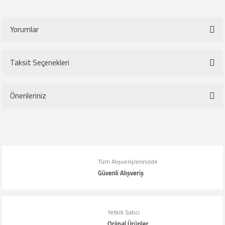
Yorumlar
Taksit Seçenekleri
Bu ürüne ilk yorumu siz yapın!
Önerileriniz
Yorum Yaz
Bu ürünün fiyat bilgisi, resim, ürün açıklamalarında ve diğer konularda
yetersiz gördüğünüz noktaları öneri formunu kullanarak tarafımıza
iletebilirsiniz.
Tüm Alışverişlerinizde
Görüş ve önerileriniz için teşekkür ederiz.
Güvenli Alışveriş
Ürün resmi kalitesiz, bozuk veya görüntülenemiyor.
Ürün açıklamasında eksik bilgiler bulunuyor.
Yetkili Satıcı
Orjinal Ürünler
Ürün bilgilerinde hatalar bulunuyor.