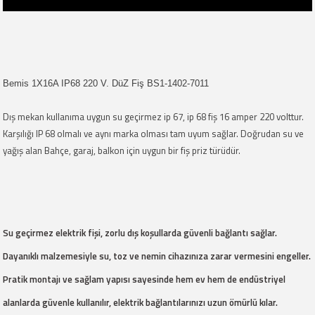
Bemis 1X16A IP68 220 V. DüZ Fiş BS1-1402-7011
Dış mekan kullanıma uygun su geçirmez ip 67, ip 68 fiş 16 amper 220 volttur.
Karşılığı IP 68 olmalı ve aynı marka olması tam uyum sağlar. Doğrudan su ve
yağış alan
Bahçe, garaj, balkon için uygun bir fiş priz türüdür.
Su geçirmez elektrik fişi, zorlu dış koşullarda güvenli bağlantı sağlar.
Dayanıklı malzemesiyle su, toz ve nemin cihazınıza zarar vermesini engeller.
Pratik montajı ve sağlam yapısı sayesinde hem ev hem de endüstriyel
alanlarda güvenle kullanılır, elektrik bağlantılarınızı uzun ömürlü kılar.