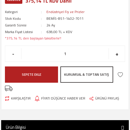
375,14 TL KDV Dahil
Kategori
Endüstriyel Fiş ve Prizler
Stok Kodu
BEMİS-BS1-1402-7011
Garanti Süresi
24 Ay
Marka Fiyat Listesi
638,00 TL + KDV
*375,14 TL den başlayan taksitlerle!!
-
+
SEPETE EKLE
KURUMSAL & TOPTAN SATIŞ
KARŞILAŞTIR
FİYATI DÜŞÜNCE HABER VER
ÜRÜNÜ PAYLAŞ
Ürün Bilgisi