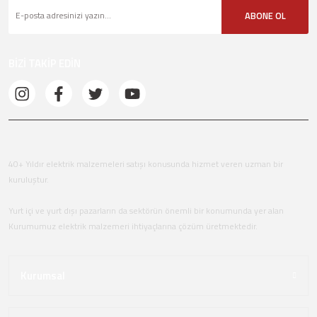
ABONE OL
BİZİ TAKİP EDİN
40+ Yıldır elektrik malzemeleri satışı konusunda hizmet veren uzman bir
kuruluştur.
Yurt içi ve yurt dışı pazarların da sektörün önemli bir konumunda yer alan
Kurumumuz elektrik malzemeri ihtiyaçlarına çözüm üretmektedir.
Kurumsal