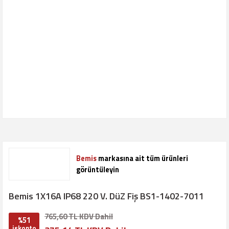
Bemis
markasına ait tüm ürünleri
görüntüleyin
Bemis 1X16A IP68 220 V. DüZ Fiş BS1-1402-7011
765,60 TL KDV Dahil
%51
iskonto