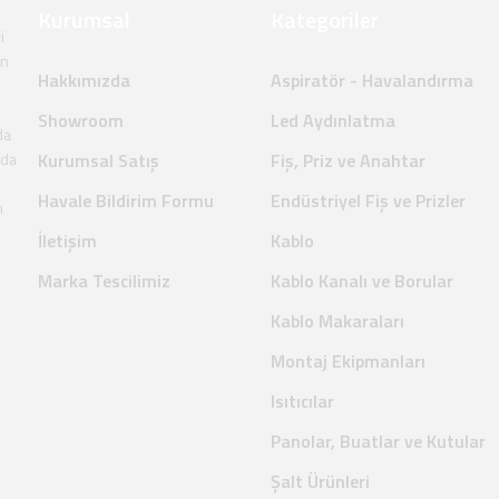
Kurumsal
Kategoriler
i
en
Hakkımızda
Aspiratör - Havalandırma
Showroom
Led Aydınlatma
da
nda
Kurumsal Satış
Fiş, Priz ve Anahtar
Havale Bildirim Formu
Endüstriyel Fiş ve Prizler
m
İletişim
Kablo
Marka Tescilimiz
Kablo Kanalı ve Borular
Kablo Makaraları
Montaj Ekipmanları
Isıtıcılar
Panolar, Buatlar ve Kutular
Şalt Ürünleri