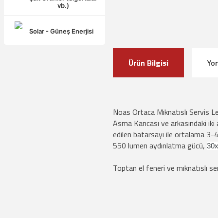
vb.)
Solar - Güneş Enerjisi
Ürün Bilgisi
Yo
Noas Ortaca Mıknatıslı Servis
Asma Kancası ve arkasındaki iki a
edilen batarsayı ile ortalama 3-
550 lumen aydınlatma gücü,
30x
Toptan el feneri ve mıknatıslı serv
Bu ürünün fiyat bilgisi, resim, ürün a