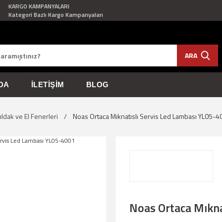
KARGO KAMPANYALARI
Kategori Bazlı Kargo Kampanyaları
ARA
DA
İLETIŞIM
BLOG
şıldak ve El Fenerleri
Noas Ortaca Mıknatıslı Servis Led Lambası YL05-
Noas Ortaca Mıkna