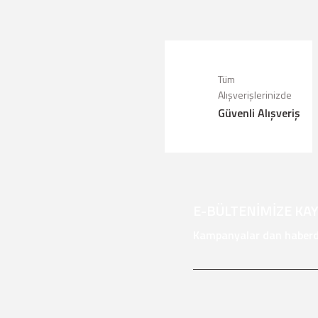
Görüş ve önerileriniz için teşekkür ede
Ürün resmi kalitesiz, bozuk veya g
Ürün açıklamasında eksik bilgiler bu
Tüm
Ürün bilgilerinde hatalar bulunuyor.
Alışverişlerinizde
Güvenli Alışveriş
Ürün fiyatı diğer sitelerden daha pah
Bu ürüne benzer farklı alternatifler 
E-BÜLTENİMİZE KA
Kampanyalar dan haberda