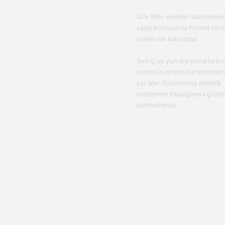
40+ Yıldır elektrik malzemeler
satışı konusunda hizmet ver
uzman bir kuruluştur.
Yurt içi ve yurt dışı pazarların 
sektörün önemli bir konumu
yer alan Kurumumuz elektrik
malzemeri ihtiyaçlarına çözü
üretmektedir.