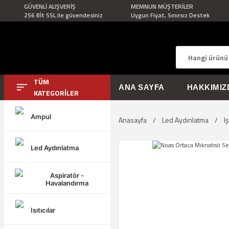
GÜVENLİ ALIŞVERİŞ
MEMNUN MÜŞTERİLER
256 Bİt SSL ile güvendesiniz
Uygun Fiyat, Sınırsız Destek
TÜM
ANA SAYFA
HAKKIMIZ
KATEGORİLER
Ampul
Anasayfa
Led Aydınlatma
I
Led Aydınlatma
Aspiratör -
Havalandırma
Isıtıcılar