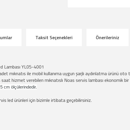
rumlar
Taksit Seçenekleri
Önerileriniz
 Led Lambası YL05-4001
det mıknatıs ile mobil kullanıma uygun şarjlı aydınlatma ürünü oto ta
4 saat hizmet verebilen mıknatıslı Noas servis lambası ekonomik bir
5 cm ölçülerindedir.
is led ürünleri için bizimle irtibata geçebilirsiniz.
çıklamalarında ve diğer konularda yetersiz gördüğünüz noktaları öneri formunu kul