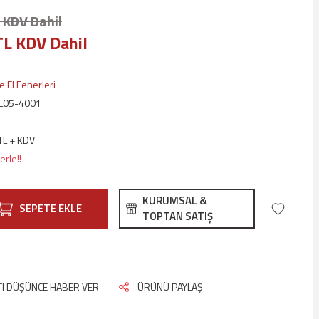
 KDV Dahil
TL KDV Dahil
ve El Fenerleri
L05-4001
TL + KDV
erle!!
KURUMSAL &
SEPETE EKLE
TOPTAN SATIŞ
ATI DÜŞÜNCE HABER VER
ÜRÜNÜ PAYLAŞ