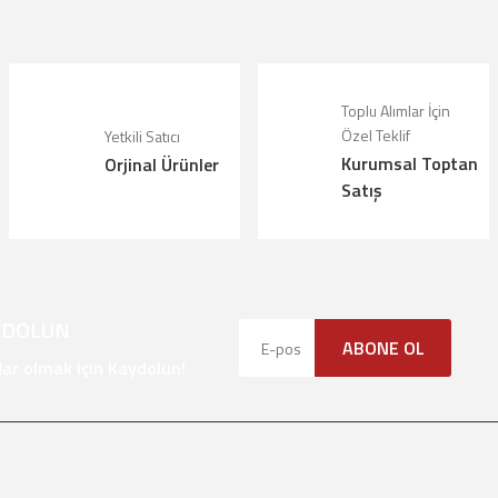
riz.
Bu ürüne ilk yorumu siz yapın!
örüntülenemiyor.
Yorum Yaz
lunuyor.
Toplu Alımlar İçin
Özel Teklif
Yetkili Satıcı
Kurumsal Toptan
Orjinal Ürünler
alı.
Satış
olmalı.
YDOLUN
ABONE OL
Gönder
r olmak için Kaydolun!