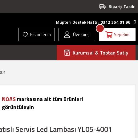
Sipariş Takibi
Müşteri Destek Hattı : 0312 354 01 96
Favorilerim
Üye Girişi
Sepetim
Kurumsal & Toptan Satış
4001
NOAS
markasına ait tüm ürünleri
görüntüleyin
tıslı Servis Led Lambası YL05-4001