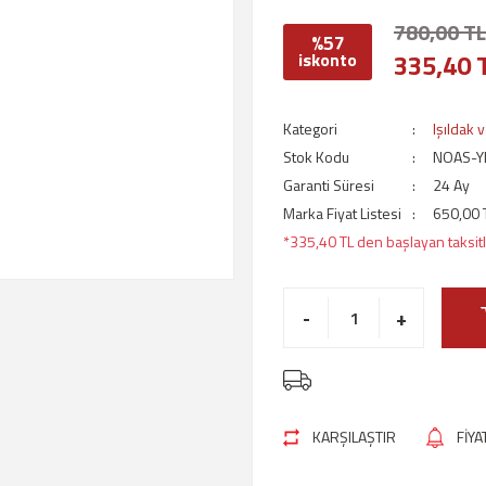
780,00 TL
%57
335,40 
iskonto
Kategori
Işıldak 
Stok Kodu
NOAS-Y
Garanti Süresi
24 Ay
Marka Fiyat Listesi
650,00 
*335,40 TL den başlayan taksitl
-
+
KARŞILAŞTIR
FİY