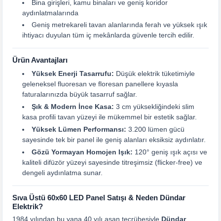
Bina girişleri, kamu binaları ve geniş koridor
aydınlatmalarında
Geniş metrekareli tavan alanlarında ferah ve yüksek ışık
ihtiyacı duyulan tüm iç mekânlarda güvenle tercih edilir.
Ürün Avantajları
Yüksek Enerji Tasarrufu:
Düşük elektrik tüketimiyle
geleneksel fluoresan ve floresan panellere kıyasla
faturalarınızda büyük tasarruf sağlar.
Şık & Modern İnce Kasa:
3 cm yüksekliğindeki slim
kasa profili tavan yüzeyi ile mükemmel bir estetik sağlar.
Yüksek Lümen Performansı:
3.200 lümen gücü
sayesinde tek bir panel ile geniş alanları eksiksiz aydınlatır.
Gözü Yormayan Homojen Işık:
120° geniş ışık açısı ve
kaliteli difüzör yüzeyi sayesinde titreşimsiz (flicker-free) ve
dengeli aydınlatma sunar.
Sıva Üstü 60x60 LED Panel Satışı & Neden Dündar
Elektrik?
1984 yılından bu yana 40 yılı aşan tecrübesiyle
Dündar