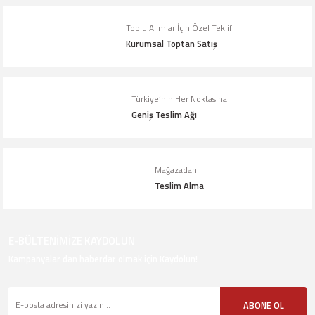
Bu ürüne benzer farklı alternatifler olmalı.
Toplu Alımlar İçin Özel Teklif
Kurumsal Toptan Satış
Türkiye’nin Her Noktasına
Geniş Teslim Ağı
Gönder
Mağazadan
Teslim Alma
E-BÜLTENİMİZE KAYDOLUN
Kampanyalar dan haberdar olmak için Kaydolun!
ABONE OL