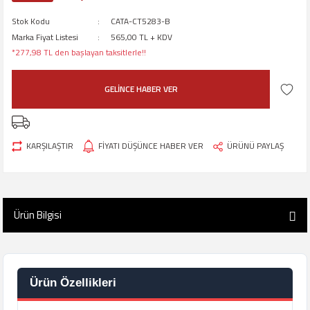
Stok Kodu
CATA-CT5283-B
Marka Fiyat Listesi
565,00 TL + KDV
*277,98 TL den başlayan taksitlerle!!
GELİNCE HABER VER
KARŞILAŞTIR
FİYATI DÜŞÜNCE HABER VER
ÜRÜNÜ PAYLAŞ
Ürün Bilgisi
Ürün Özellikleri