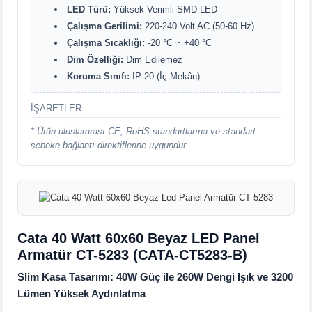
LED Türü:
Yüksek Verimli SMD LED
Çalışma Gerilimi:
220-240 Volt AC (50-60 Hz)
Çalışma Sıcaklığı:
-20 °C ~ +40 °C
Dim Özelliği:
Dim Edilemez
Koruma Sınıfı:
IP-20 (İç Mekân)
İŞARETLER
* Ürün uluslararası CE, RoHS standartlarına ve standart
şebeke bağlantı direktiflerine uygundur.
Cata 40 Watt 60x60 Beyaz LED Panel
Armatür CT-5283 (CATA-CT5283-B)
Slim Kasa Tasarımı: 40W Güç ile 260W Dengi Işık ve 3200
Lümen Yüksek Aydınlatma