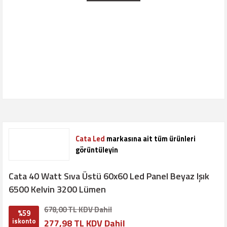
Cata Led
markasına ait tüm ürünleri
görüntüleyin
Cata 40 Watt Sıva Üstü 60x60 Led Panel Beyaz Işık
6500 Kelvin 3200 Lümen
678,00 TL KDV Dahil
%59
iskonto
277,98 TL KDV Dahil