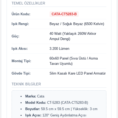
TEMEL ÖZELLIKLER
Ürün Kodu:
CATA-CT5283-B
Işık Rengi:
Beyaz / Soğuk Beyaz (6500 Kelvin)
40 Watt (Yaklaşık 260W Akkor
Güç:
Ampul Dengi)
Işık Akısı:
3.200 Lümen
60x60 Panel (Sıva Üstü / Asma
Montaj Tipi:
Tavan Uyumlu)
Gövde Tipi:
Slim Kasalı Kare LED Panel Armatür
TEKNIK BILGILER
Marka:
Cata
Model Kodu:
CT-5283 (CATA-CT5283-B)
Boyutlar:
59.5 cm x 59.5 cm | Yükseklik: 3 cm
Işık Açısı:
120° Geniş Aydınlatma Açısı