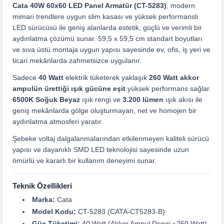
Cata 40W 60x60 LED Panel Armatür (CT-5283)
, modern
mimari trendlere uygun slim kasası ve yüksek performanslı
LED sürücüsü ile geniş alanlarda estetik, güçlü ve verimli bir
aydınlatma çözümü sunar. 59,5 x 59,5 cm standart boyutları
ve sıva üstü montaja uygun yapısı sayesinde ev, ofis, iş yeri ve
ticari mekânlarda zahmetsizce uygulanır.
Sadece
40 Watt
elektrik tüketerek yaklaşık
260 Watt akkor
ampulün ürettiği ışık gücüne eşit
yüksek performans sağlar.
6500K Soğuk Beyaz
ışık rengi ve
3.200 lümen
ışık akısı ile
geniş mekânlarda gölge oluşturmayan, net ve homojen bir
aydınlatma atmosferi yaratır.
Şebeke voltaj dalgalanmalarından etkilenmeyen kaliteli sürücü
yapısı ve dayanıklı SMD LED teknolojisi sayesinde uzun
ömürlü ve kararlı bir kullanım deneyimi sunar.
Teknik Özellikleri
Marka:
Cata
Model Kodu:
CT-5283 (CATA-CT5283-B)
Güç Tüketimi:
40 Watt (Akkor Ampul Dengi ~260 Watt)