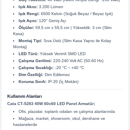
Işık Akısı:
3.200 Lümen
Işık Rengi:
6500 Kelvin (Soğuk Beyaz / Beyaz Işık)
Işık Açısı:
120° Geniş Açı
Ölçüler:
59,5 cm x 59,5 cm | Yükseklik: 3 cm (Slim
Kasa)
Montaj Tipi:
Sıva Üstü (Slim Kasa Yapısı ile Kolay
Montaj)
LED Türü:
Yüksek Verimli SMD LED
Çalışma Gerilimi:
220-240 Volt AC (50-60 Hz)
Çalışma Sıcaklığı:
-20 °C ~ +40 °C
Dim Özelliği:
Dim Edilemez
Koruma Sınıfı:
IP-20 (İç Mekân)
Kullanım Alanları
Cata CT-5283 40W 60x60 LED Panel Armatür;
Ofis, plazalar, toplantı odaları ve çalışma alanlarında
Mağaza, market, showroom, okul, dershane ve
hastanelerde