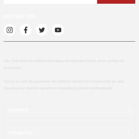
BİZİ TAKİP EDİN
40+ Yıldır elektrik malzemeleri satışı konusunda hizmet veren uzman bir
kuruluştur.
Yurt içi ve yurt dışı pazarların da sektörün önemli bir konumunda yer alan
Kurumumuz elektrik malzemeri ihtiyaçlarına çözüm üretmektedir.
Kurumsal
Kategoriler