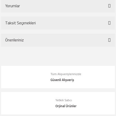
Yorumlar
Taksit Seçenekleri
Bu ürüne ilk yorumu siz yapın!
Önerileriniz
Yorum Yaz
Bu ürünün fiyat bilgisi, resim, ürün açıklamalarında ve diğer konularda
yetersiz gördüğünüz noktaları öneri formunu kullanarak tarafımıza
iletebilirsiniz.
Tüm Alışverişlerinizde
Görüş ve önerileriniz için teşekkür ederiz.
Güvenli Alışveriş
Ürün resmi kalitesiz, bozuk veya görüntülenemiyor.
Ürün açıklamasında eksik bilgiler bulunuyor.
Yetkili Satıcı
Orjinal Ürünler
Ürün bilgilerinde hatalar bulunuyor.
Ürün fiyatı diğer sitelerden daha pahalı.