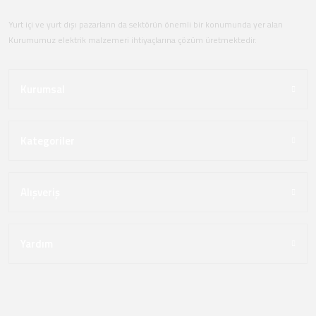
Yurt içi ve yurt dışı pazarların da sektörün önemli bir konumunda yer alan
Kurumumuz elektrik malzemeri ihtiyaçlarına çözüm üretmektedir.
Kurumsal
Kategoriler
Alışveriş
Yardım