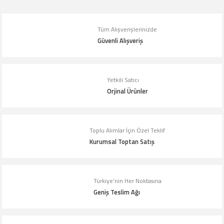
yetersiz gördüğünüz noktaları öneri formunu kullanarak tarafımıza
iletebilirsiniz.
Tüm Alışverişlerinizde
Görüş ve önerileriniz için teşekkür ederiz.
Güvenli Alışveriş
Ürün resmi kalitesiz, bozuk veya görüntülenemiyor.
Ürün açıklamasında eksik bilgiler bulunuyor.
Yetkili Satıcı
Orjinal Ürünler
Ürün bilgilerinde hatalar bulunuyor.
Ürün fiyatı diğer sitelerden daha pahalı.
Bu ürüne benzer farklı alternatifler olmalı.
Toplu Alımlar İçin Özel Teklif
Kurumsal Toptan Satış
Türkiye’nin Her Noktasına
Geniş Teslim Ağı
Gönder