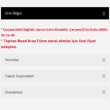
Ürün Bilgisi
* Çerçeve Dahil Değildir. Ayrıca Satın Alınabilir. Çerçeve Ürün Kodu: NEAD-
93-24-00
* Toptan Nead Aras Füme serisi alımlar için özel fiyat
isteyiniz.
Yorumlar
Taksit Seçenekleri
Bu ürüne ilk yorumu siz yapın!
Önerileriniz
Yorum Yaz
Bu ürünün fiyat bilgisi, resim, ürün açıklamalarında ve diğer konularda