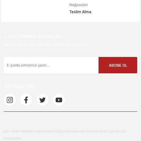
Mağazadan
Teslim Alma
E-BÜLTENİMİZE KAYDOLUN
Kampanyalar dan haberdar olmak için Kaydolun!
ABONE OL
BİZİ TAKİP EDİN
40+ Yıldır elektrik malzemeleri satışı konusunda hizmet veren uzman bir
kuruluştur.