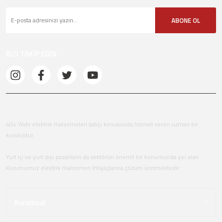
ABONE OL
BİZİ TAKİP EDİN
40+ Yıldır elektrik malzemeleri satışı konusunda hizmet veren uzman bir
kuruluştur.
Yurt içi ve yurt dışı pazarların da sektörün önemli bir konumunda yer alan
Kurumumuz elektrik malzemeri ihtiyaçlarına çözüm üretmektedir.
Kurumsal