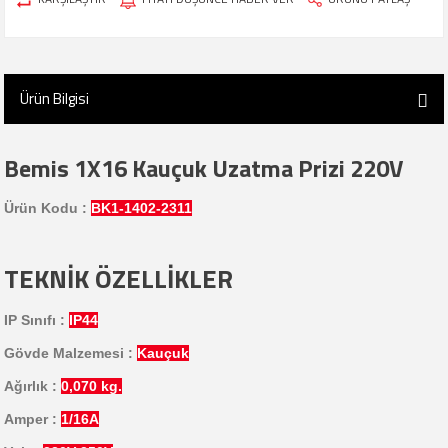
Ürün Bilgisi
Bemis 1X16 Kauçuk Uzatma Prizi 220V
Ürün Kodu :
BK1-1402-2311
TEKNİK ÖZELLİKLER
IP Sınıfı :
IP44
Gövde Malzemesi :
Kauçuk
Ağırlık :
0,070 kg.
Amper :
1/16
A