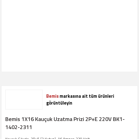
Bemis
markasına ait tüm ürünleri
görüntüleyin
Bemis 1X16 Kauçuk Uzatma Prizi 2P+E 220V BK1-
1402-2311
Kauçuk Gövde, 2P+E (2 Kutup), 16 Amper, 220 Volt