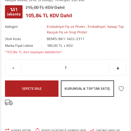
216,00 TL KDV Dahil
%51
iskonto
105,84 TL KDV Dahil
Kategori
Endüstriyel Fiş ve Prizler
,
Endüstriyel, Sanayi Tipi
Kauçuk Fiş ve Grup Prizler
Stok Kodu
BEMİS-BK1-1402-2311
Marka Fiyat Listesi
180,00 TL + KDV
*105,84 TL den başlayan taksitlerle!!
-
+
SEPETE EKLE
KURUMSAL & TOPTAN SATIŞ
KARŞILAŞTIR
FİYATI DÜŞÜNCE HABER VER
ÜRÜNÜ PAYLAŞ