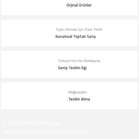
Ürün fiyatı diğer sitelerden daha pahalı.
Orjinal Ürünler
Bu ürüne benzer farklı alternatifler olmalı.
Toplu Alımlar İçin Özel Teklif
Kurumsal Toptan Satış
Gönder
Türkiye’nin Her Noktasına
Geniş Teslim Ağı
Mağazadan
Teslim Alma
E-BÜLTENİMİZE KAYDOLUN
Kampanyalar dan haberdar olmak için Kaydolun!