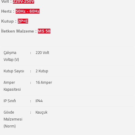
Volt :
220V-250V
Hertz :
50Hz - 60Hz
Kutup :
2P+E
İletken Malzeme :
MS 58
Çalışma
:
220 Volt
Voltajı (V)
Kutup Sayısı
:
2 Kutup
Amper
:
16 Amper
Kapasitesi
IP Sınıfı
:
IP44
Gövde
:
Kauçuk
Malzemesi
(Norm)