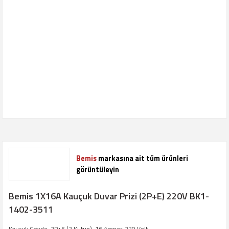
Bemis
markasına ait tüm ürünleri
görüntüleyin
Bemis 1X16A Kauçuk Duvar Prizi (2P+E) 220V BK1-
1402-3511
Kauçuk Gövde, 2P+E (2 Kutup), 16 Amper, 220 Volt