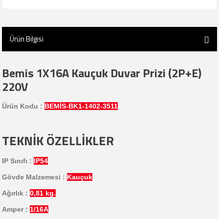
Ürün Bilgisi
Bemis 1X16A Kauçuk Duvar Prizi (2P+E)
220V
Ürün Kodu :
BEMİS-BK1-1402-3511
TEKNİK ÖZELLİKLER
IP Sınıfı :
IP54
Gövde Malzemesi :
Kauçuk
Ağırlık :
0,81 kg.
Amper :
1/16
A