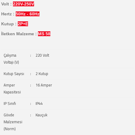
Volt :
220V-250V
Hertz :
50Hz - 60Hz
Kutup :
2P+E
İletken Malzeme :
MS 58
Çalışma
:
220 Volt
Voltajı (V)
Kutup Sayısı
:
2 Kutup
Amper
:
16 Amper
Kapasitesi
IP Sınıfı
:
IP44
Gövde
:
Kauçuk
Malzemesi
(Norm)