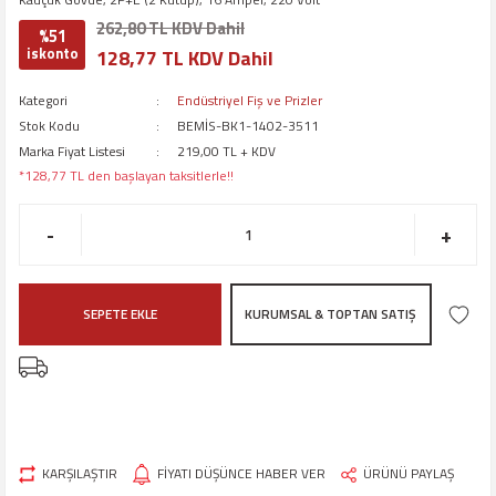
262,80 TL KDV Dahil
%51
iskonto
128,77 TL KDV Dahil
Kategori
Endüstriyel Fiş ve Prizler
Stok Kodu
BEMİS-BK1-1402-3511
Marka Fiyat Listesi
219,00 TL + KDV
*128,77 TL den başlayan taksitlerle!!
-
+
SEPETE EKLE
KURUMSAL & TOPTAN SATIŞ
KARŞILAŞTIR
FİYATI DÜŞÜNCE HABER VER
ÜRÜNÜ PAYLAŞ