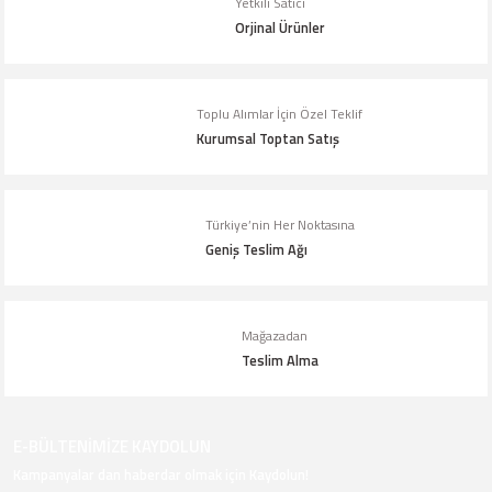
Yetkili Satıcı
Ürün fiyatı diğer sitelerden daha pahalı.
Orjinal Ürünler
Bu ürüne benzer farklı alternatifler olmalı.
Toplu Alımlar İçin Özel Teklif
Kurumsal Toptan Satış
Gönder
Türkiye’nin Her Noktasına
Geniş Teslim Ağı
Mağazadan
Teslim Alma
E-BÜLTENİMİZE KAYDOLUN
Kampanyalar dan haberdar olmak için Kaydolun!