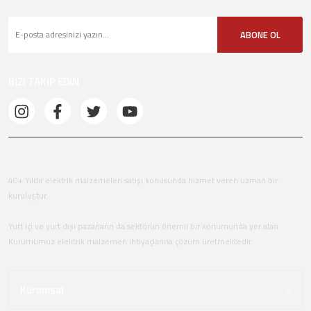
ABONE OL
BİZİ TAKİP EDİN
40+ Yıldır elektrik malzemeleri satışı konusunda hizmet veren uzman bir
kuruluştur.
Yurt içi ve yurt dışı pazarların da sektörün önemli bir konumunda yer alan
Kurumumuz elektrik malzemeri ihtiyaçlarına çözüm üretmektedir.
Kurumsal