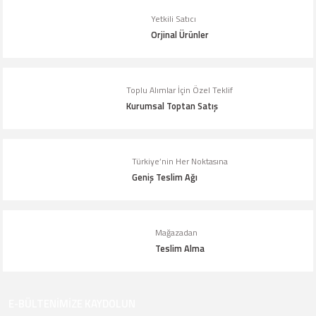
Ürün açıklamasında eksik bilgiler bulunuyor.
Yetkili Satıcı
Orjinal Ürünler
Ürün bilgilerinde hatalar bulunuyor.
Ürün fiyatı diğer sitelerden daha pahalı.
Bu ürüne benzer farklı alternatifler olmalı.
Toplu Alımlar İçin Özel Teklif
Kurumsal Toptan Satış
Türkiye’nin Her Noktasına
Geniş Teslim Ağı
Gönder
Mağazadan
Teslim Alma
E-BÜLTENİMİZE KAYDOLUN