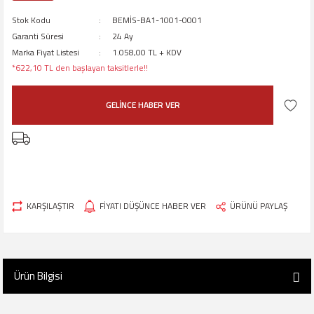
Stok Kodu
BEMİS-BA1-1001-0001
Garanti Süresi
24 Ay
Marka Fiyat Listesi
1.058,00 TL + KDV
*622,10 TL den başlayan taksitlerle!!
GELİNCE HABER VER
KARŞILAŞTIR
FİYATI DÜŞÜNCE HABER VER
ÜRÜNÜ PAYLAŞ
Ürün Bilgisi