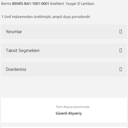
Bemis
Anahtarlı Seyyar El Lambası
BEMİS-BA1-1001-0001
1.Sınıf malzemeden üretilmiştir, ampül duyu porselendir
Yorumlar
Taksit Seçenekleri
Bu ürüne ilk yorumu siz yapın!
Önerileriniz
Yorum Yaz
Bu ürünün fiyat bilgisi, resim, ürün açıklamalarında ve diğer konularda
yetersiz gördüğünüz noktaları öneri formunu kullanarak tarafımıza
iletebilirsiniz.
Tüm Alışverişlerinizde
Görüş ve önerileriniz için teşekkür ederiz.
Güvenli Alışveriş
Ürün resmi kalitesiz, bozuk veya görüntülenemiyor.