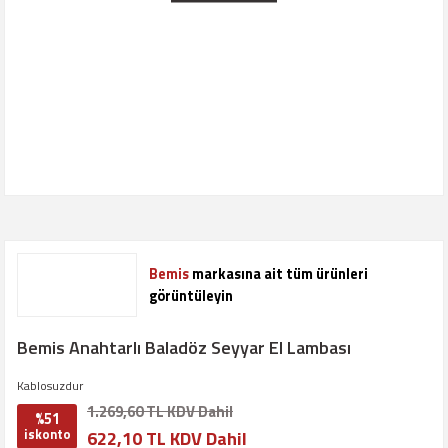
Bemis
markasına ait tüm ürünleri
görüntüleyin
Bemis Anahtarlı Baladöz Seyyar El Lambası
Kablosuzdur
1.269,60 TL KDV Dahil
%51
iskonto
622,10 TL KDV Dahil