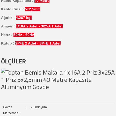
Kablo Kapasitesi :
40 Metre
Kablo Cinsi :
5x2,5mm
Ağırlık :
4,267 kg.
Amper :
1/16A 2 Adet - 3/25A 1 Adet
Hertz :
50Hz - 60Hz
Kutup :
2P+E 2 Adet - 3P+E 1 Adet
ÖLÇÜLER
Gövde
:
Alüminyum
Malzemesi