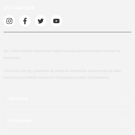
BİZİ TAKİP EDİN
40+ Yıldır elektrik malzemeleri satışı konusunda hizmet veren uzman bir
kuruluştur.
Yurt içi ve yurt dışı pazarların da sektörün önemli bir konumunda yer alan
Kurumumuz elektrik malzemeri ihtiyaçlarına çözüm üretmektedir.
Kurumsal
Kategoriler