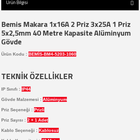
Ürün Bilgisi
Bemis Makara 1x16A 2 Priz 3x25A 1 Priz
5x2,5mm 40 Metre Kapasite Alüminyum
Gövde
Ürün Kodu :
BEMİS-BM4-5203-1060
TEKNİK ÖZELLİKLER
IP Sınıfı :
IP44
Gövde Malzemesi :
Alüminyum
Priz Seçeneği :
Prizli
Priz Sayısı :
2 + 1 Adet
Kablo Seçeneği :
Kablosuz