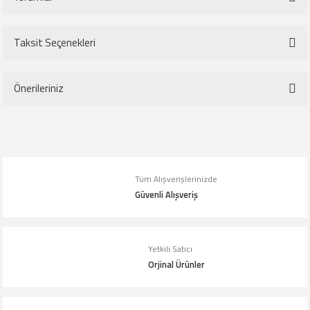
Taksit Seçenekleri
Bu ürüne ilk yorumu siz yapın!
Önerileriniz
Yorum Yaz
Bu ürünün fiyat bilgisi, resim, ürün açıklamalarında ve diğer konularda
yetersiz gördüğünüz noktaları öneri formunu kullanarak tarafımıza
iletebilirsiniz.
Tüm Alışverişlerinizde
Görüş ve önerileriniz için teşekkür ederiz.
Güvenli Alışveriş
Ürün resmi kalitesiz, bozuk veya görüntülenemiyor.
Ürün açıklamasında eksik bilgiler bulunuyor.
Yetkili Satıcı
Orjinal Ürünler
Ürün bilgilerinde hatalar bulunuyor.
Ürün fiyatı diğer sitelerden daha pahalı.