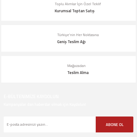
Bu ürüne benzer farklı alternatifler olmalı.
Toplu Alımlar İçin Özel Teklif
Kurumsal Toptan Satış
Türkiye’nin Her Noktasına
Geniş Teslim Ağı
Gönder
Mağazadan
Teslim Alma
E-BÜLTENİMİZE KAYDOLUN
Kampanyalar dan haberdar olmak için Kaydolun!
ABONE OL