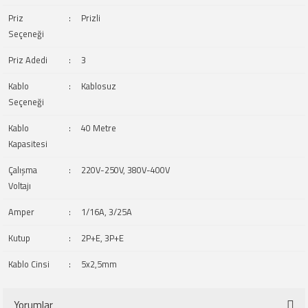
Priz
:
Prizli
Seçeneği
Priz Adedi
:
3
Kablo
:
Kablosuz
Seçeneği
Kablo
:
40 Metre
Kapasitesi
Çalışma
:
220V-250V, 380V-400V
Voltajı
Amper
:
1/16A, 3/25A
Kutup
:
2P+E, 3P+E
Kablo Cinsi
:
5x2,5mm
Yorumlar