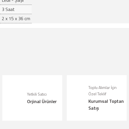
Ledli - Şarjlı
3 Saat
2 x 15 x 36 cm
çıklamalarında ve diğer konularda yetersiz gördüğünüz noktaları öneri formunu kul
riz.
Bu ürüne ilk yorumu siz yapın!
örüntülenemiyor.
Yorum Yaz
lunuyor.
Toplu Alımlar İçin
Özel Teklif
Yetkili Satıcı
Kurumsal Toptan
Orjinal Ürünler
alı.
Satış
olmalı.