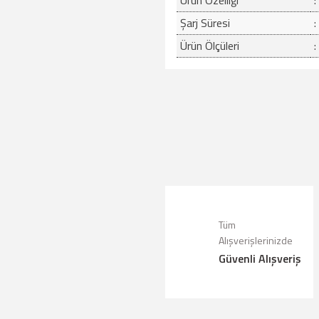
Ürün Özelliği
:
Şarj Süresi
:
Ürün Ölçüleri
:
Bu ürünün fiyat bilgisi, resim, ürün a
Görüş ve önerileriniz için teşekkür ede
Ürün resmi kalitesiz, bozuk veya g
Ürün açıklamasında eksik bilgiler bu
Tüm
Ürün bilgilerinde hatalar bulunuyor.
Alışverişlerinizde
Güvenli Alışveriş
Ürün fiyatı diğer sitelerden daha pah
Bu ürüne benzer farklı alternatifler 