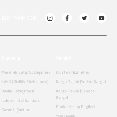
BİZİ TAKİP EDİN
Alışveriş
Yardım
Mesafeli Satış Sözleşmesi
Müşteri Hizmetleri
KVKK (Gizlilik Sözleşmesi)
Kargo Takibi (Yurtiçi Kargo)
Üyelik Sözleşmesi
Kargo Takibi (Sendeo
Kargo)
İade ve İptal Şartları
Banka Hesap Bilgileri
Garanti Şartları
Yeni Üyelik