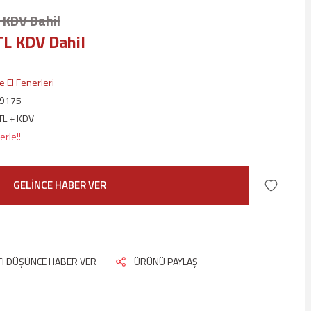
 KDV Dahil
TL KDV Dahil
ve El Fenerleri
T9175
TL + KDV
erle!!
GELİNCE HABER VER
ATI DÜŞÜNCE HABER VER
ÜRÜNÜ PAYLAŞ