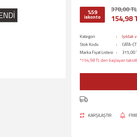
378,00 TL
%59
ENDİ
154,98 
iskonto
Kategori
Işıldak 
Stok Kodu
CATA-C
Marka Fiyat Listesi
315,00 
*154,98 TL den başlayan taksitl
KARŞILAŞTIR
FİY