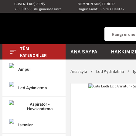
GÜVENLİ ALIŞVERİŞ
MEMNUN MÜŞTERİLER
256 Bİt SSL ile güvendesiniz
Uygun Fiyat, Sınırsız Destek
TÜM
ANA SAYFA
HAKKIMIZ
KATEGORİLER
Ampul
Anasayfa
Led Aydınlatma
I
Led Aydınlatma
Aspiratör -
Havalandırma
Isıtıcılar