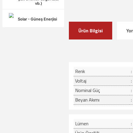
vb.)
Solar - Güneş Enerjisi
Ürün Bilgisi
Yo
Renk
:
Voltaj
:
Nominal Güç
:
Beyan Akımı
:
Lümen
: