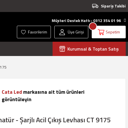
Sipariş Takibi
Müşteri Destek Hattı : 0312 354 01 96
Favorilerim
Üye Girişi
Sepetim
Kurumsal & Toptan Satış
 9175
Cata Led
markasına ait tüm ürünleri
görüntüleyin
atür - Şarjlı Acil Çıkış Levhası CT 9175