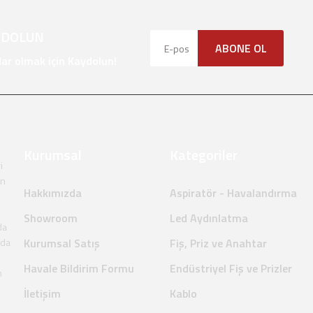
YDOLUN
ABONE OL
Gönder
r olmak için Kaydolun!
Kurumsal
Kategoriler
i
en
Hakkımızda
Aspiratör - Havalandırma
Showroom
Led Aydınlatma
da
nda
Kurumsal Satış
Fiş, Priz ve Anahtar
Havale Bildirim Formu
Endüstriyel Fiş ve Prizler
m
İletişim
Kablo