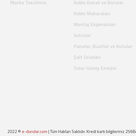
Marka Tescilimiz
Kablo Kanalı ve Borular
Kablo Makaraları
Montaj Ekipmanları
Isıtıcılar
Panolar, Buatlar ve Kutular
Şalt Ürünleri
Solar Güneş Enerjisi
2022 ©
e-dundar.com
| Tüm Hakları Saklıdır. Kredi kartı bilgileriniz 256B