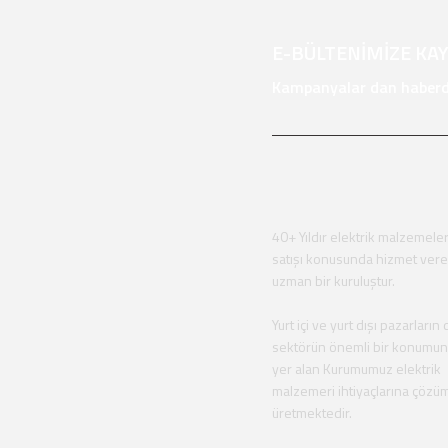
E-BÜLTENİMİZE KA
Kampanyalar dan haberda
40+ Yıldır elektrik malzemeler
satışı konusunda hizmet ver
uzman bir kuruluştur.
Yurt içi ve yurt dışı pazarların 
sektörün önemli bir konumu
yer alan Kurumumuz elektrik
malzemeri ihtiyaçlarına çözü
üretmektedir.