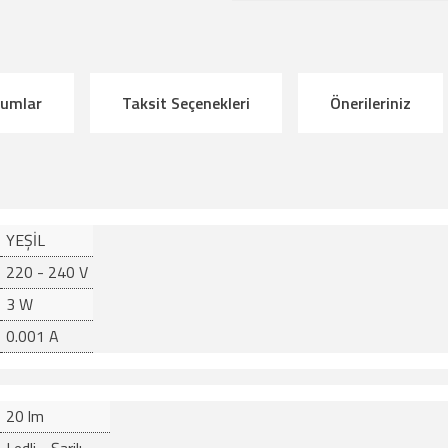
rumlar
Taksit Seçenekleri
Önerileriniz
YEŞİL
220 - 240 V
3 W
0.001 A
20 lm