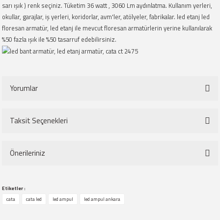
sarı ışık ) renk seçiniz. Tüketim 36 watt , 3060 Lm aydınlatma. Kullanım yerleri,
okullar, garajlar, iş yerleri, koridorlar, avm'ler, atölyeler, fabrikalar. led etanj led
floresan armatür, led etanj ile mevcut floresan armatürlerin yerine kullanılarak
%50 fazla ışık ile %50 tasarruf edebilirsiniz.
Yorumlar
Taksit Seçenekleri
Bu ürüne ilk yorumu siz yapın!
Önerileriniz
Yorum Yaz
Bu ürünün fiyat bilgisi, resim, ürün açıklamalarında ve diğer konularda
Etiketler :
yetersiz gördüğünüz noktaları öneri formunu kullanarak tarafımıza
cata
cata led
led ampul
led ampul ankara
iletebilirsiniz.
Görüş ve önerileriniz için teşekkür ederiz.