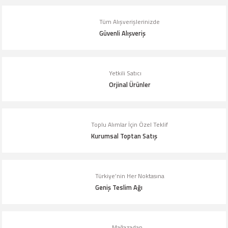
Tüm Alışverişlerinizde
Ürün resmi kalitesiz, bozuk veya görüntülenemiyor.
Güvenli Alışveriş
Ürün açıklamasında eksik bilgiler bulunuyor.
Ürün bilgilerinde hatalar bulunuyor.
Yetkili Satıcı
Ürün fiyatı diğer sitelerden daha pahalı.
Orjinal Ürünler
Bu ürüne benzer farklı alternatifler olmalı.
Toplu Alımlar İçin Özel Teklif
Kurumsal Toptan Satış
Gönder
Türkiye’nin Her Noktasına
Geniş Teslim Ağı
Mağazadan