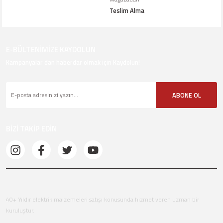
Teslim Alma
E-BÜLTENİMİZE KAYDOLUN
Kampanyalar dan haberdar olmak için Kaydolun!
ABONE OL
BİZİ TAKİP EDİN
40+ Yıldır elektrik malzemeleri satışı konusunda hizmet veren uzman bir
kuruluştur.