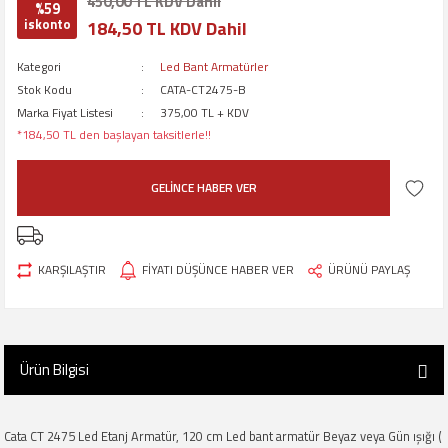
450,00 TL KDV Dahil
%59
iskonto
184,50 TL KDV Dahil
Kategori
Led Bant Armatürler
Stok Kodu
CATA-CT2475-B
Marka Fiyat Listesi
375,00 TL + KDV
*184,50 TL den başlayan taksitlerle!!
GELİNCE HABER VER
KARŞILAŞTIR
FİYATI DÜŞÜNCE HABER VER
ÜRÜNÜ PAYLAŞ
Ürün Bilgisi
Cata CT 2475 Led Etanj Armatür, 120 cm Led bant armatür Beyaz veya Gün ışığı (