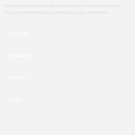
Yurt içi ve yurt dışı pazarların da sektörün önemli bir konumunda yer alan
Kurumumuz elektrik malzemeri ihtiyaçlarına çözüm üretmektedir.
Kurumsal
Kategoriler
Alışveriş
Yardım