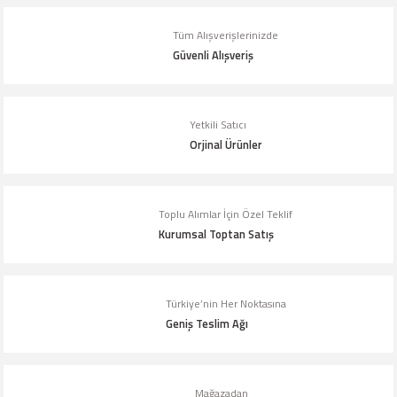
Tüm Alışverişlerinizde
Ürün resmi kalitesiz, bozuk veya görüntülenemiyor.
Güvenli Alışveriş
Ürün açıklamasında eksik bilgiler bulunuyor.
Ürün bilgilerinde hatalar bulunuyor.
Yetkili Satıcı
Ürün fiyatı diğer sitelerden daha pahalı.
Orjinal Ürünler
Bu ürüne benzer farklı alternatifler olmalı.
Toplu Alımlar İçin Özel Teklif
Kurumsal Toptan Satış
Gönder
Türkiye’nin Her Noktasına
Geniş Teslim Ağı
Mağazadan