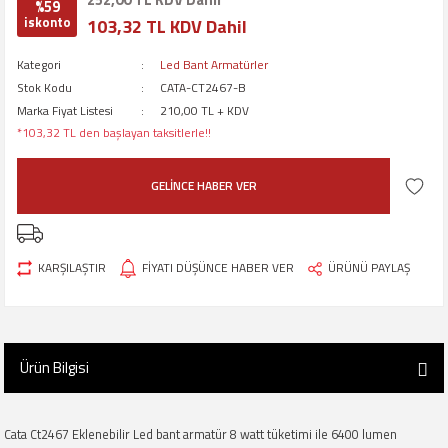
%59
iskonto
103,32 TL KDV Dahil
Kategori
Led Bant Armatürler
Stok Kodu
CATA-CT2467-B
Marka Fiyat Listesi
210,00 TL + KDV
*103,32 TL den başlayan taksitlerle!!
GELİNCE HABER VER
KARŞILAŞTIR
FİYATI DÜŞÜNCE HABER VER
ÜRÜNÜ PAYLAŞ
Ürün Bilgisi
Cata Ct2467 Eklenebilir Led bant armatür 8 watt tüketimi ile 6400 lumen