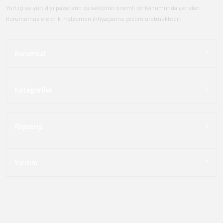
Yurt içi ve yurt dışı pazarların da sektörün önemli bir konumunda yer alan
Kurumumuz elektrik malzemeri ihtiyaçlarına çözüm üretmektedir.
Kurumsal
Kategoriler
Alışveriş
Yardım