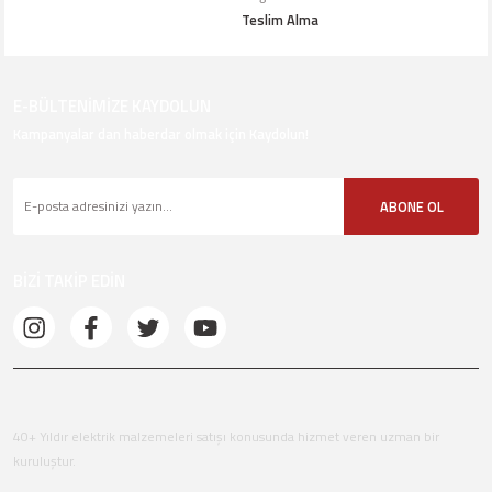
Teslim Alma
E-BÜLTENİMİZE KAYDOLUN
Kampanyalar dan haberdar olmak için Kaydolun!
ABONE OL
BİZİ TAKİP EDİN
40+ Yıldır elektrik malzemeleri satışı konusunda hizmet veren uzman bir
kuruluştur.