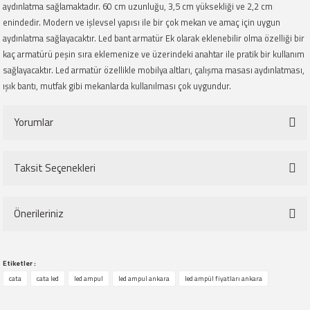
aydınlatma sağlamaktadır. 60 cm uzunluğu, 3,5 cm yüksekliği ve 2,2 cm
enindedir. Modern ve işlevsel yapısı ile bir çok mekan ve amaç için uygun
aydınlatma sağlayacaktır. Led bant armatür Ek olarak eklenebilir olma özelliği bir
kaç armatürü peşin sıra eklemenize ve üzerindeki anahtar ile pratik bir kullanım
sağlayacaktır. Led armatür özellikle mobilya altları, çalışma masası aydınlatması,
ışık bantı, mutfak gibi mekanlarda kullanılması çok uygundur.
Yorumlar
Taksit Seçenekleri
Bu ürüne ilk yorumu siz yapın!
Önerileriniz
Yorum Yaz
Bu ürünün fiyat bilgisi, resim, ürün açıklamalarında ve diğer konularda
Etiketler :
yetersiz gördüğünüz noktaları öneri formunu kullanarak tarafımıza
cata
cata led
led ampul
led ampul ankara
led ampül fiyatları ankara
iletebilirsiniz.
Görüş ve önerileriniz için teşekkür ederiz.