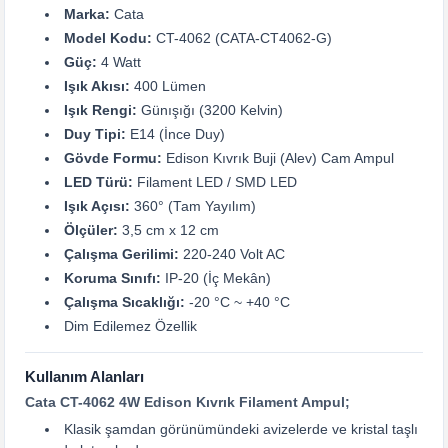
Marka:
Cata
Model Kodu:
CT-4062 (CATA-CT4062-G)
Güç:
4 Watt
Işık Akısı:
400 Lümen
Işık Rengi:
Günışığı (3200 Kelvin)
Duy Tipi:
E14 (İnce Duy)
Gövde Formu:
Edison Kıvrık Buji (Alev) Cam Ampul
LED Türü:
Filament LED / SMD LED
Işık Açısı:
360° (Tam Yayılım)
Ölçüler:
3,5 cm x 12 cm
Çalışma Gerilimi:
220-240 Volt AC
Koruma Sınıfı:
IP-20 (İç Mekân)
Çalışma Sıcaklığı:
-20 °C ~ +40 °C
Dim Edilemez Özellik
Kullanım Alanları
Cata CT-4062 4W Edison Kıvrık Filament Ampul;
Klasik şamdan görünümündeki avizelerde ve kristal taşlı