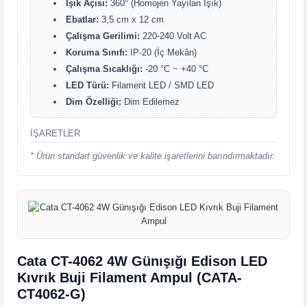
Işık Açısı:
360° (Homojen Yayılan Işık)
Ebatlar:
3,5 cm x 12 cm
Çalışma Gerilimi:
220-240 Volt AC
Koruma Sınıfı:
IP-20 (İç Mekân)
Çalışma Sıcaklığı:
-20 °C ~ +40 °C
LED Türü:
Filament LED / SMD LED
Dim Özelliği:
Dim Edilemez
İŞARETLER
* Ürün standart güvenlik ve kalite işaretlerini barındırmaktadır.
Cata CT-4062 4W Günışığı Edison LED
Kıvrık Buji Filament Ampul (CATA-
CT4062-G)