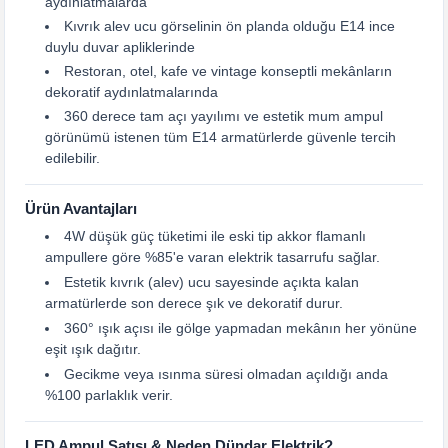
aydınlatmalarda
Kıvrık alev ucu görselinin ön planda olduğu E14 ince
duylu duvar apliklerinde
Restoran, otel, kafe ve vintage konseptli mekânların
dekoratif aydınlatmalarında
360 derece tam açı yayılımı ve estetik mum ampul
görünümü istenen tüm E14 armatürlerde güvenle tercih
edilebilir.
Ürün Avantajları
4W düşük güç tüketimi ile eski tip akkor flamanlı
ampullere göre %85'e varan elektrik tasarrufu sağlar.
Estetik kıvrık (alev) ucu sayesinde açıkta kalan
armatürlerde son derece şık ve dekoratif durur.
360° ışık açısı ile gölge yapmadan mekânın her yönüne
eşit ışık dağıtır.
Gecikme veya ısınma süresi olmadan açıldığı anda
%100 parlaklık verir.
LED Ampul Satışı & Neden Dündar Elektrik?