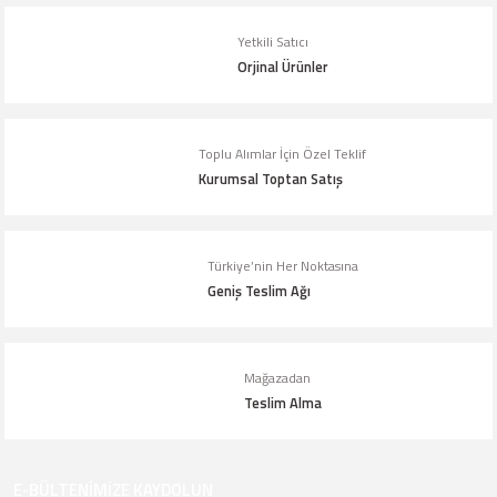
Ürün fiyatı diğer sitelerden daha pahalı.
Yetkili Satıcı
Bu ürüne benzer farklı alternatifler olmalı.
Orjinal Ürünler
Toplu Alımlar İçin Özel Teklif
Kurumsal Toptan Satış
Gönder
Türkiye’nin Her Noktasına
Geniş Teslim Ağı
Mağazadan
Teslim Alma
E-BÜLTENİMİZE KAYDOLUN