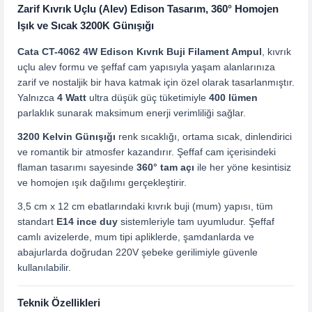
Zarif Kıvrık Uçlu (Alev) Edison Tasarım, 360° Homojen
Işık ve Sıcak 3200K Günışığı
Cata CT-4062 4W Edison Kıvrık Buji Filament Ampul
, kıvrık
uçlu alev formu ve şeffaf cam yapısıyla yaşam alanlarınıza
zarif ve nostaljik bir hava katmak için özel olarak tasarlanmıştır.
Yalnızca
4 Watt
ultra düşük güç tüketimiyle
400 lümen
parlaklık sunarak maksimum enerji verimliliği sağlar.
3200 Kelvin Günışığı
renk sıcaklığı, ortama sıcak, dinlendirici
ve romantik bir atmosfer kazandırır. Şeffaf cam içerisindeki
flaman tasarımı sayesinde
360° tam açı
ile her yöne kesintisiz
ve homojen ışık dağılımı gerçekleştirir.
3,5 cm x 12 cm ebatlarındaki kıvrık buji (mum) yapısı, tüm
standart
E14 ince duy
sistemleriyle tam uyumludur. Şeffaf
camlı avizelerde, mum tipi apliklerde, şamdanlarda ve
abajurlarda doğrudan 220V şebeke gerilimiyle güvenle
kullanılabilir.
Teknik Özellikleri