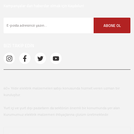
Kampanyalar dan haberdar olmak için Kaydolun!
ABONE OL
BİZİ TAKİP EDİN
40+ Yıldır elektrik malzemeleri satışı konusunda hizmet veren uzman bir
kuruluştur.
Yurt içi ve yurt dışı pazarların da sektörün önemli bir konumunda yer alan
Kurumumuz elektrik malzemeri ihtiyaçlarına çözüm üretmektedir.