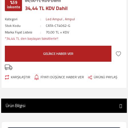
84,00 TL KDV Dahil
%59
iskonto
34,44 TL KDV Dahil
Kategori
Led Ampul
,
Ampul
Stok Kodu
CATA-CT4062-G
Marka Fiyat Listesi
70,00 TL + KDV
*34,44 TL den başlayan taksitlerle!!
GELİNCE HABER VER
KARŞILAŞTIR
FİYATI DÜŞÜNCE HABER VER
ÜRÜNÜ PAYLAŞ
Ürün Bilgisi