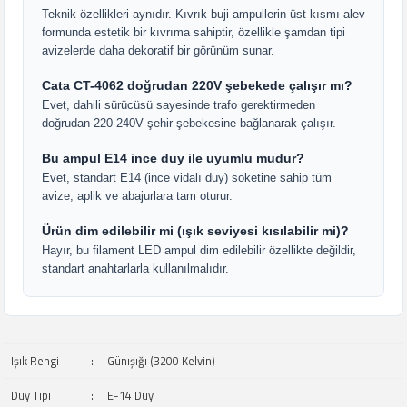
Teknik özellikleri aynıdır. Kıvrık buji ampullerin üst kısmı alev
formunda estetik bir kıvrıma sahiptir, özellikle şamdan tipi
avizelerde daha dekoratif bir görünüm sunar.
Cata CT-4062 doğrudan 220V şebekede çalışır mı?
Evet, dahili sürücüsü sayesinde trafo gerektirmeden
doğrudan 220-240V şehir şebekesine bağlanarak çalışır.
Bu ampul E14 ince duy ile uyumlu mudur?
Evet, standart E14 (ince vidalı duy) soketine sahip tüm
avize, aplik ve abajurlara tam oturur.
Ürün dim edilebilir mi (ışık seviyesi kısılabilir mi)?
Hayır, bu filament LED ampul dim edilebilir özellikte değildir,
standart anahtarlarla kullanılmalıdır.
Işık Rengi
:
Günışığı (3200 Kelvin)
Duy Tipi
:
E-14 Duy