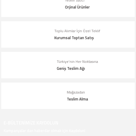
Yetkili Satıcı
Ürün fiyatı diğer sitelerden daha pahalı.
Orjinal Ürünler
Bu ürüne benzer farklı alternatifler olmalı.
Toplu Alımlar İçin Özel Teklif
Kurumsal Toptan Satış
Gönder
Türkiye’nin Her Noktasına
Geniş Teslim Ağı
Mağazadan
Teslim Alma
E-BÜLTENİMİZE KAYDOLUN
Kampanyalar dan haberdar olmak için Kaydolun!