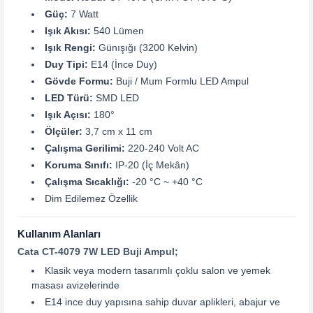
Güç:
7 Watt
Işık Akısı:
540 Lümen
Işık Rengi:
Günışığı (3200 Kelvin)
Duy Tipi:
E14 (İnce Duy)
Gövde Formu:
Buji / Mum Formlu LED Ampul
LED Türü:
SMD LED
Işık Açısı:
180°
Ölçüler:
3,7 cm x 11 cm
Çalışma Gerilimi:
220-240 Volt AC
Koruma Sınıfı:
IP-20 (İç Mekân)
Çalışma Sıcaklığı:
-20 °C ~ +40 °C
Dim Edilemez Özellik
Kullanım Alanları
Cata CT-4079 7W LED Buji Ampul;
Klasik veya modern tasarımlı çoklu salon ve yemek
masası avizelerinde
E14 ince duy yapısına sahip duvar aplikleri, abajur ve