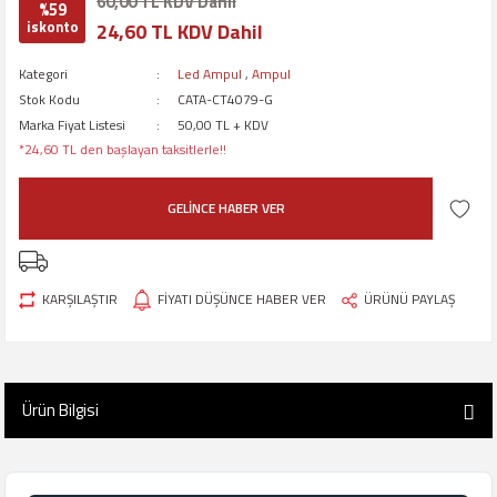
60,00 TL KDV Dahil
%59
iskonto
24,60 TL KDV Dahil
Kategori
Led Ampul
,
Ampul
Stok Kodu
CATA-CT4079-G
Marka Fiyat Listesi
50,00 TL + KDV
*24,60 TL den başlayan taksitlerle!!
GELİNCE HABER VER
KARŞILAŞTIR
FİYATI DÜŞÜNCE HABER VER
ÜRÜNÜ PAYLAŞ
Ürün Bilgisi