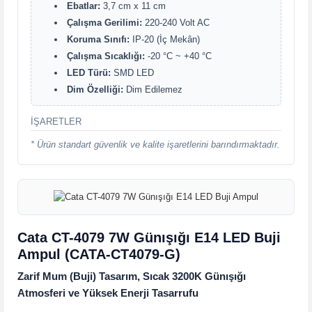
Ebatlar:
3,7 cm x 11 cm
Çalışma Gerilimi:
220-240 Volt AC
Koruma Sınıfı:
IP-20 (İç Mekân)
Çalışma Sıcaklığı:
-20 °C ~ +40 °C
LED Türü:
SMD LED
Dim Özelliği:
Dim Edilemez
İŞARETLER
* Ürün standart güvenlik ve kalite işaretlerini barındırmaktadır.
Cata CT-4079 7W Günışığı E14 LED Buji
Ampul (CATA-CT4079-G)
Zarif Mum (Buji) Tasarım, Sıcak 3200K Günışığı
Atmosferi ve Yüksek Enerji Tasarrufu