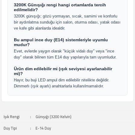
3200K Günışığı rengi hangi ortamlarda tercih
edilmelidir?
3200K günışığı; gözü yormayan, sıcak, samimi ve konforlu
bir aydınlatma sunduğu için salon, oturma odası, yatak odası
ve kafe gibi alanlarda idealdir.
Bu ampul ince duy (E14) sistemleriyle uyumlu
mudur?
Evet, evlerde yaygın olarak "küçük vidalı duy" veya "ince
duy" olarak bilinen tüm E14 duy yapılarıyla tam uyumludur.
Ürün dim edilebilir mi (ışık seviyesi ayarlanabilir
mi)?
Hayır, bu buji LED ampul dim edilebilir nitelikte değildir.
Dimmerlı (ışık ayarlı) anahtarlarla kullanılmamalıdır.
Işık Rengi
:
Günışığı (3200 Kelvin)
Duy Tipi
:
E-14 Duy