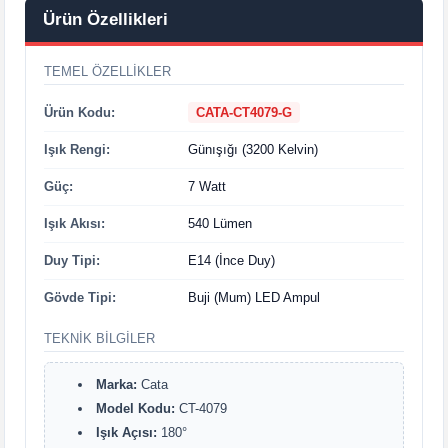
Ürün Özellikleri
TEMEL ÖZELLIKLER
Ürün Kodu:
CATA-CT4079-G
Işık Rengi:
Günışığı (3200 Kelvin)
Güç:
7 Watt
Işık Akısı:
540 Lümen
Duy Tipi:
E14 (İnce Duy)
Gövde Tipi:
Buji (Mum) LED Ampul
TEKNIK BILGILER
Marka:
Cata
Model Kodu:
CT-4079
Işık Açısı:
180°