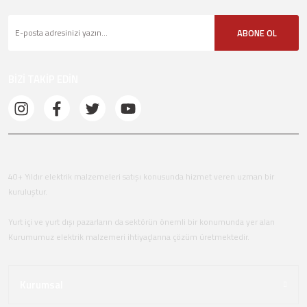
ABONE OL
BİZİ TAKİP EDİN
40+ Yıldır elektrik malzemeleri satışı konusunda hizmet veren uzman bir
kuruluştur.
Yurt içi ve yurt dışı pazarların da sektörün önemli bir konumunda yer alan
Kurumumuz elektrik malzemeri ihtiyaçlarına çözüm üretmektedir.
Kurumsal