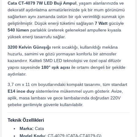
Cata CT-4079 7W LED Buji Ampul
, yaşam alanlarınızda ve
dekoratif aydınlatma armatürlerinizde şık bir mum görünümü
sağlarken aynı zamanda üstün bir ışık verimliliği sunmak için
geliştirilmiştir. Düşük enerji tüketimi sağlayan
7 Watt
gücüyle
540 lümen
parlaklık üreterek geleneksel ampullere kıyasla
yüksek enerji tasarrufu sağlar.
3200 Kelvin Günışığı
renk sıcaklığı, kullanıldığı mekâna
huzurlu, samimi ve gözü yormayan konforlu bir atmosfer
kazandırır. Kaliteli SMD LED teknolojisi ve özel opal difüzör
yapısı sayesinde
180° ışık açısı
ile ortamı dengeli bir şekilde
aydınlatır.
3,7 cm x 11 cm boyutlarındaki kompakt tasarımı, tüm standart
E14 ince duy
sistemlerine mükemmel uyum gösterir. Avize,
aplik, masa lambası ve gece lambalarında doğrudan 220V
şebeke gerilimiyle güvenle kullanılabilir.
Teknik Özellikleri
Marka:
Cata
Model Kodu:
CT-4079 (CATA-CT4079-G)