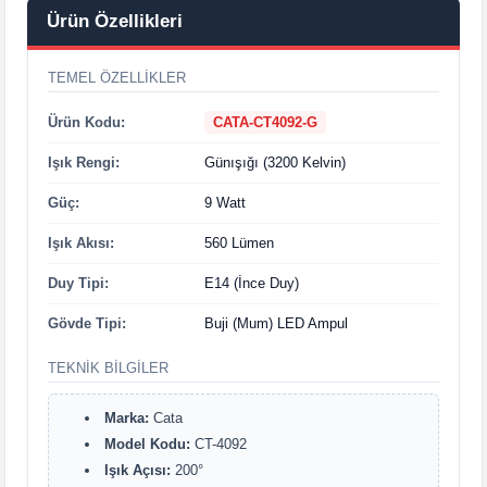
Ürün Özellikleri
TEMEL ÖZELLIKLER
Ürün Kodu:
CATA-CT4092-G
Işık Rengi:
Günışığı (3200 Kelvin)
Güç:
9 Watt
Işık Akısı:
560 Lümen
Duy Tipi:
E14 (İnce Duy)
Gövde Tipi:
Buji (Mum) LED Ampul
TEKNIK BILGILER
Marka:
Cata
Model Kodu:
CT-4092
Işık Açısı:
200°