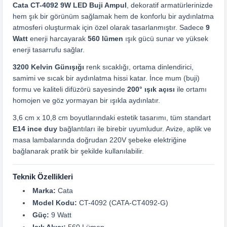
Cata CT-4092 9W LED Buji Ampul
, dekoratif armatürlerinizde
hem şık bir görünüm sağlamak hem de konforlu bir aydınlatma
atmosferi oluşturmak için özel olarak tasarlanmıştır. Sadece
9
Watt
enerji harcayarak
560 lümen
ışık gücü sunar ve yüksek
enerji tasarrufu sağlar.
3200 Kelvin Günışığı
renk sıcaklığı, ortama dinlendirici,
samimi ve sıcak bir aydınlatma hissi katar. İnce mum (buji)
formu ve kaliteli difüzörü sayesinde
200° ışık açısı
ile ortamı
homojen ve göz yormayan bir ışıkla aydınlatır.
3,6 cm x 10,8 cm boyutlarındaki estetik tasarımı, tüm standart
E14 ince duy
bağlantıları ile birebir uyumludur. Avize, aplik ve
masa lambalarında doğrudan 220V şebeke elektriğine
bağlanarak pratik bir şekilde kullanılabilir.
Teknik Özellikleri
Marka:
Cata
Model Kodu:
CT-4092 (CATA-CT4092-G)
Güç:
9 Watt