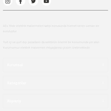
40+ Yıldır elektrik malzemeleri satışı konusunda hizmet veren uzman bir
kuruluştur.
Yurt içi ve yurt dışı pazarların da sektörün önemli bir konumunda yer alan
Kurumumuz elektrik malzemeri ihtiyaçlarına çözüm üretmektedir.
Kurumsal
Kategoriler
Alışveriş