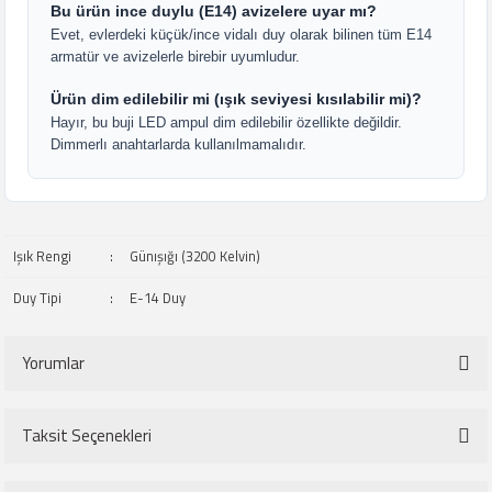
Bu ürün ince duylu (E14) avizelere uyar mı?
Evet, evlerdeki küçük/ince vidalı duy olarak bilinen tüm E14
armatür ve avizelerle birebir uyumludur.
Ürün dim edilebilir mi (ışık seviyesi kısılabilir mi)?
Hayır, bu buji LED ampul dim edilebilir özellikte değildir.
Dimmerlı anahtarlarda kullanılmamalıdır.
Işık Rengi
:
Günışığı (3200 Kelvin)
Duy Tipi
:
E-14 Duy
Yorumlar
Taksit Seçenekleri
Bu ürüne ilk yorumu siz yapın!