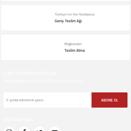
Gönder
Türkiye’nin Her Noktasına
Geniş Teslim Ağı
Mağazadan
Teslim Alma
E-BÜLTENİMİZE KAYDOLUN
Kampanyalar dan haberdar olmak için Kaydolun!
ABONE OL
BİZİ TAKİP EDİN