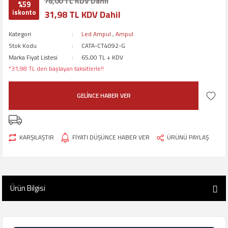
78,00 TL KDV Dahil
%59
iskonto
31,98 TL KDV Dahil
Kategori
Led Ampul
,
Ampul
Stok Kodu
CATA-CT4092-G
Marka Fiyat Listesi
65,00 TL + KDV
*31,98 TL den başlayan taksitlerle!!
GELİNCE HABER VER
KARŞILAŞTIR
FİYATI DÜŞÜNCE HABER VER
ÜRÜNÜ PAYLAŞ
Ürün Bilgisi