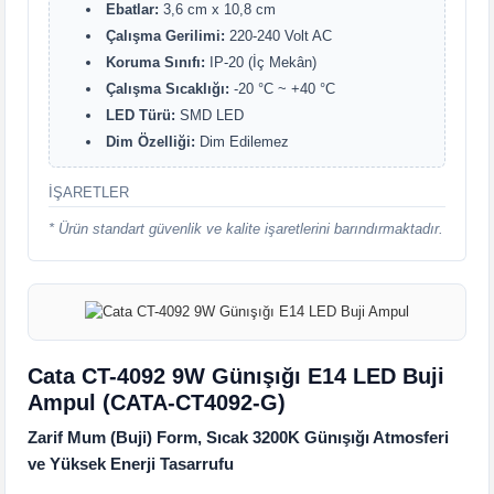
Ebatlar:
3,6 cm x 10,8 cm
Çalışma Gerilimi:
220-240 Volt AC
Koruma Sınıfı:
IP-20 (İç Mekân)
Çalışma Sıcaklığı:
-20 °C ~ +40 °C
LED Türü:
SMD LED
Dim Özelliği:
Dim Edilemez
İŞARETLER
* Ürün standart güvenlik ve kalite işaretlerini barındırmaktadır.
Cata CT-4092 9W Günışığı E14 LED Buji
Ampul (CATA-CT4092-G)
Zarif Mum (Buji) Form, Sıcak 3200K Günışığı Atmosferi
ve Yüksek Enerji Tasarrufu