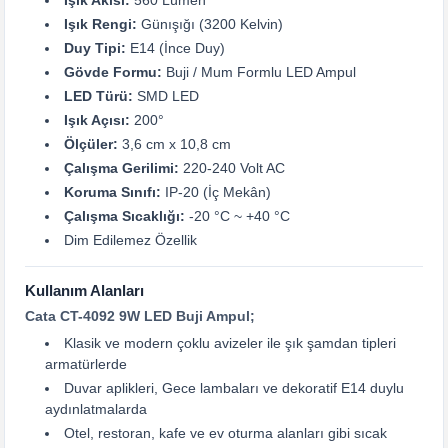
Işık Akısı:
560 Lümen
Işık Rengi:
Günışığı (3200 Kelvin)
Duy Tipi:
E14 (İnce Duy)
Gövde Formu:
Buji / Mum Formlu LED Ampul
LED Türü:
SMD LED
Işık Açısı:
200°
Ölçüler:
3,6 cm x 10,8 cm
Çalışma Gerilimi:
220-240 Volt AC
Koruma Sınıfı:
IP-20 (İç Mekân)
Çalışma Sıcaklığı:
-20 °C ~ +40 °C
Dim Edilemez Özellik
Kullanım Alanları
Cata CT-4092 9W LED Buji Ampul;
Klasik ve modern çoklu avizeler ile şık şamdan tipleri
armatürlerde
Duvar aplikleri, Gece lambaları ve dekoratif E14 duylu
aydınlatmalarda
Otel, restoran, kafe ve ev oturma alanları gibi sıcak