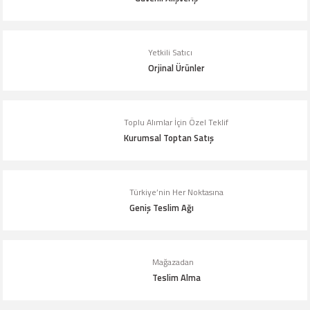
Ürün resmi kalitesiz, bozuk veya görüntülenemiyor.
Ürün açıklamasında eksik bilgiler bulunuyor.
Yetkili Satıcı
Orjinal Ürünler
Ürün bilgilerinde hatalar bulunuyor.
Ürün fiyatı diğer sitelerden daha pahalı.
Bu ürüne benzer farklı alternatifler olmalı.
Toplu Alımlar İçin Özel Teklif
Kurumsal Toptan Satış
Türkiye’nin Her Noktasına
Geniş Teslim Ağı
Gönder
Mağazadan
Teslim Alma