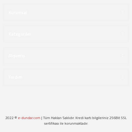
Kurumsal
Kategoriler
Alışveriş
Yardım
2022 ©
e-dundar.com
| Tüm Hakları Saklıdır. Kredi kartı bilgileriniz 256Bit SSL
sertifikası ile korunmaktadır.