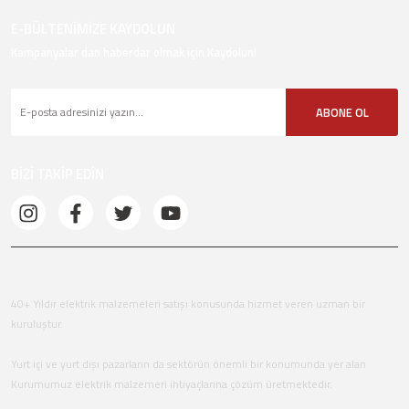
E-BÜLTENİMİZE KAYDOLUN
Kampanyalar dan haberdar olmak için Kaydolun!
ABONE OL
BİZİ TAKİP EDİN
40+ Yıldır elektrik malzemeleri satışı konusunda hizmet veren uzman bir
kuruluştur.
Yurt içi ve yurt dışı pazarların da sektörün önemli bir konumunda yer alan
Kurumumuz elektrik malzemeri ihtiyaçlarına çözüm üretmektedir.