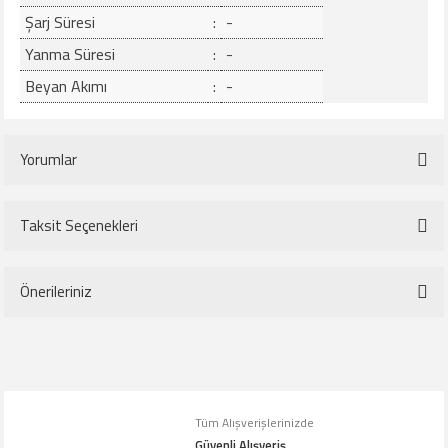
Şarj Süresi
:
-
Yanma Süresi
:
-
Beyan Akımı
:
-
Yorumlar
Taksit Seçenekleri
Bu ürüne ilk yorumu siz yapın!
Önerileriniz
Yorum Yaz
Bu ürünün fiyat bilgisi, resim, ürün açıklamalarında ve diğer konularda
yetersiz gördüğünüz noktaları öneri formunu kullanarak tarafımıza
iletebilirsiniz.
Tüm Alışverişlerinizde
Görüş ve önerileriniz için teşekkür ederiz.
Güvenli Alışveriş