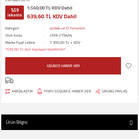
1.560,00 TL KDV Dahil
%59
iskonto
639,60 TL KDV Dahil
Kategori
Işıldak ve El Fenerleri
Stok Kodu
CATA-CT9404
Marka Fiyat Listesi
1.300,00 TL + KDV
*639,60 TL den başlayan taksitlerle!!
GELİNCE HABER VER
KARŞILAŞTIR
FİYATI DÜŞÜNCE HABER VER
ÜRÜNÜ PAYLAŞ
Ürün Bilgisi