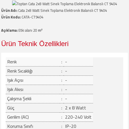
Ürün Adı
:
Cata 2x8 Watt Sinek Toplama Elektronik Balanslı CT 9404
Ürün Kodu
:
CATA-CT9404
Açıklama
:
Etki alanı 20
m²
Ürün Teknik Özellikleri
Renk
:
-
Renk Sıcaklığı
:
-
Işık Açısı
:
-
Işık Akısı
:
-
Çalışma Şekli
:
-
Güç
:
2 x 8 Watt
Gerilim (AC)
:
220-240 Volt
Koruma Sınıfı
:
IP-20