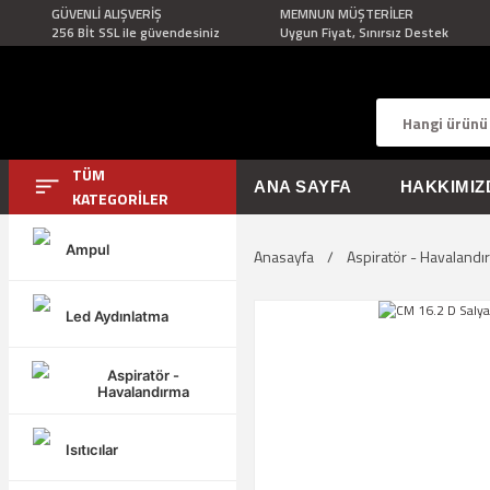
GÜVENLİ ALIŞVERİŞ
MEMNUN MÜŞTERİLER
256 Bİt SSL ile güvendesiniz
Uygun Fiyat, Sınırsız Destek
TÜM
ANA SAYFA
HAKKIMIZ
KATEGORİLER
Ampul
Anasayfa
Aspiratör - Havalandı
Led Aydınlatma
Aspiratör -
Havalandırma
Isıtıcılar