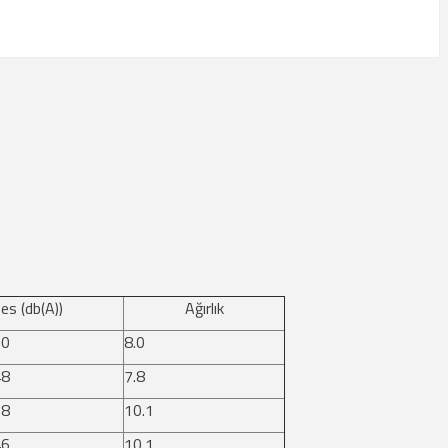
es (db(A))
Ağırlık
60
8.0
48
7.8
58
10.1
46
10.1