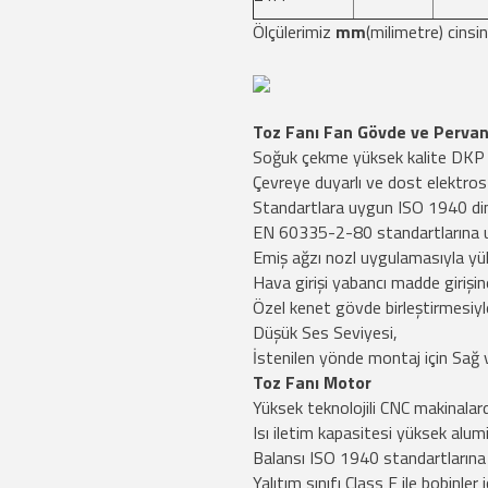
Ölçülerimiz
mm
(milimetre) cinsin
Toz Fanı Fan Gövde ve Perva
Soğuk çekme yüksek kalite DKP
Çevreye duyarlı ve dost elektros
Standartlara uygun ISO 1940 dina
EN 60335-2-80 standartlarına 
Emiş ağzı nozl uygulamasıyla yük
Hava girişi yabancı madde girişin
Özel kenet gövde birleştirmesiy
Düşük Ses Seviyesi,
İstenilen yönde montaj için Sağ 
Toz Fanı Motor
Yüksek teknolojili CNC makinalar
Isı iletim kapasitesi yüksek alu
Balansı ISO 1940 standartlarına 
Yalıtım sınıfı Class F ile bobinler