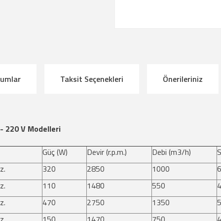
rumlar
Taksit Seçenekleri
Önerileriniz
- 220 V Modelleri
Güç (W)
Devir (r.p.m.)
Debi (m3/h)
S
z.
320
2850
1000
z.
110
1480
550
z.
470
2750
1350
z.
150
1470
750