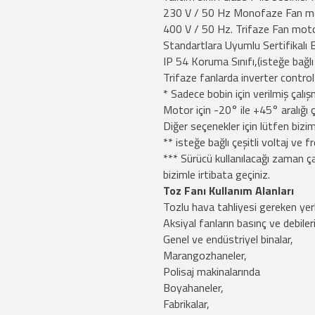
230 V / 50 Hz Monofaze Fan m
400 V / 50 Hz. Trifaze Fan mot
Standartlara Uyumlu Sertifikalı B
IP 54 Koruma Sınıfı,(isteğe bağlı
Trifaze fanlarda inverter control
* Sadece bobin için verilmiş çalışm
Motor için -20° ile +45° aralığı ça
Diğer seçenekler için lütfen bizim
** isteğe bağlı çeşitli voltaj ve f
*** Sürücü kullanılacağı zaman çal
bizimle irtibata geçiniz.
Toz Fanı Kullanım Alanları
Tozlu hava tahliyesi gereken yer
Aksiyal fanların basınç ve debiler
Genel ve endüstriyel binalar,
Marangozhaneler,
Polisaj makinalarında
Boyahaneler,
Fabrikalar,