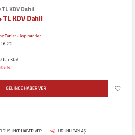
 TL KDV Dahil
4 TL KDV Dahil
z Fanlar - Aspiratörler
16.2DL
0 TL + KDV
tlerle!!
GELİNCE HABER VER
ATI DÜŞÜNCE HABER VER
ÜRÜNÜ PAYLAŞ