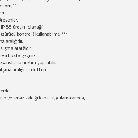
otoru,**
oru
ileşenler,
 IP 55 üretim olanağı)
 (sürücü kontrol ) kullanabilme ***
a aralığıdır.
lışma aralığıdır.
le irtibata geçiniz.
rekanslarda üretim yapılabilir.
ışma aralığı için lütfen
lerde
inin yetersiz kaldığı kanal uygulamalarında,