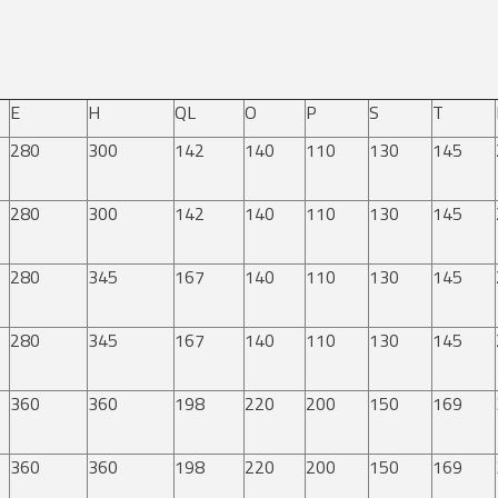
E
H
QL
O
P
S
T
280
300
142
140
110
130
145
280
300
142
140
110
130
145
280
345
167
140
110
130
145
280
345
167
140
110
130
145
360
360
198
220
200
150
169
360
360
198
220
200
150
169