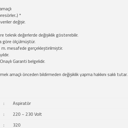
amaçlı
esörler..) *
veriler değişir.
öre teknik değerlerde değişiklik gösterebilir.
a göre ölçülmüştür.
m. mesafede gerçekleştirilmiştir.
ıldır.
naylı Garanti belgelidir.
rmek amaçlı önceden bildirmeden değişiklik yapma hakkını saklı tutar.
:
Aspiratör
:
220 ~ 230 Volt
:
320