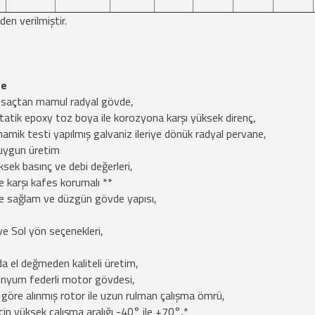
den verilmiştir.
ne
 saçtan mamul radyal gövde,
tatik epoxy toz boya ile korozyona karşı yüksek direnç,
mik testi yapılmış galvaniz ileriye dönük radyal pervane,
uygun üretim
sek basınç ve debi değerleri,
e karşı kafes korumalı **
le sağlam ve düzgün gövde yapısı,
ve Sol yön seçenekleri,
da el değmeden kaliteli üretim,
minyum federli motor gövdesi,
göre alınmış rotor ile uzun rulman çalışma ömrü,
 için yüksek çalışma aralığı -40° ile +70°,*