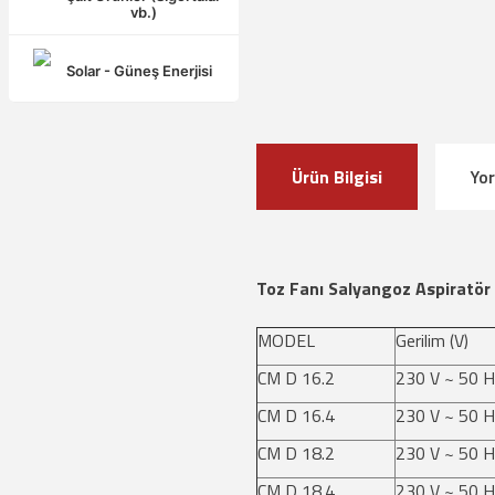
vb.)
Solar - Güneş Enerjisi
Ürün Bilgisi
Yo
Toz Fanı Salyangoz Aspiratör 
MODEL
Gerilim (V)
CM D 16.2
230 V ~ 50 H
CM D 16.4
230 V ~ 50 H
CM D 18.2
230 V ~ 50 H
CM D 18.4
230 V ~ 50 H