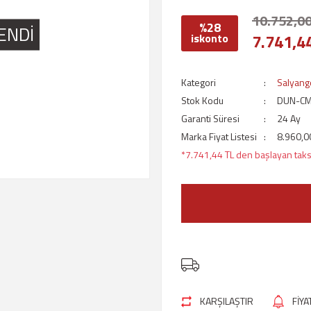
10.752,00
%28
ENDİ
7.741,4
iskonto
Kategori
Salyango
Stok Kodu
DUN-CM
Garanti Süresi
24 Ay
Marka Fiyat Listesi
8.960,0
*7.741,44 TL den başlayan taksi
KARŞILAŞTIR
FİY