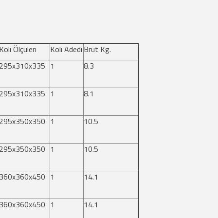
Koli Ölçüleri
Koli Adedi
Brüt Kg.
295x310x335
1
8.3
295x310x335
1
8.1
295x350x350
1
10.5
295x350x350
1
10.5
360x360x450
1
14.1
360x360x450
1
14.1