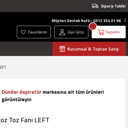
Sipariş Takibi
Müşteri Destek Hattı : 0312 354 01 96
Favorilerim
Üye Girişi
Sepetim
Kurumsal & Toptan Satış
LEFT
Dündar Aspiratör
markasına ait tüm ürünleri
görüntüleyin
oz Toz Fanı LEFT