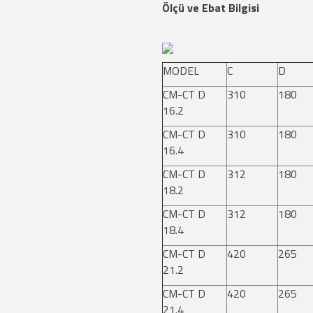
Ölçü ve Ebat Bilgisi
MODEL
C
D
CM-CT D
310
180
16.2
CM-CT D
310
180
16.4
CM-CT D
312
180
18.2
CM-CT D
312
180
18.4
CM-CT D
420
265
21.2
CM-CT D
420
265
21.4