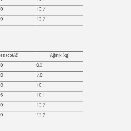
70
13.7
50
13.7
es (db(A))
Ağırlık (kg)
60
8.0
48
7.8
58
10.1
46
10.1
70
13.7
50
13.7