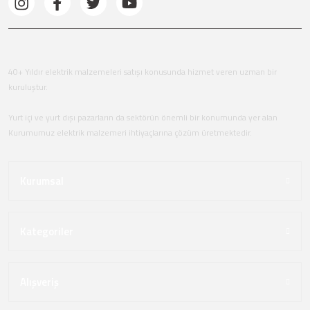
40+ Yıldır elektrik malzemeleri satışı konusunda hizmet veren uzman bir
kuruluştur.
Yurt içi ve yurt dışı pazarların da sektörün önemli bir konumunda yer alan
Kurumumuz elektrik malzemeri ihtiyaçlarına çözüm üretmektedir.
Kurumsal
Kategoriler
Alışveriş