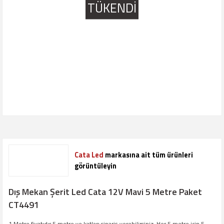
TÜKENDİ
Cata Led
markasına ait tüm ürünleri
görüntüleyin
Dış Mekan Şerit Led Cata 12V Mavi 5 Metre Paket
CT4491
1 Metre fiyatıdır 5 metre ve katları sipariş verebilirsiniz. Her 5 metre için 5