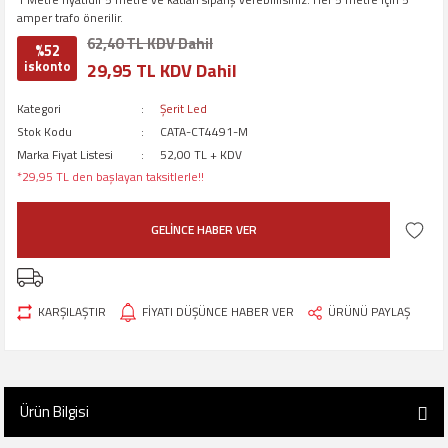
amper trafo önerilir.
62,40 TL KDV Dahil
%52
iskonto
29,95 TL KDV Dahil
Kategori
Şerit Led
Stok Kodu
CATA-CT4491-M
Marka Fiyat Listesi
52,00 TL + KDV
*29,95 TL den başlayan taksitlerle!!
GELİNCE HABER VER
KARŞILAŞTIR
FİYATI DÜŞÜNCE HABER VER
ÜRÜNÜ PAYLAŞ
Ürün Bilgisi