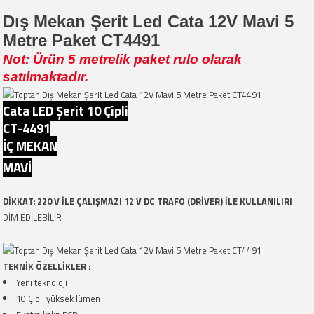
Dış Mekan Şerit Led Cata 12V Mavi 5
Metre Paket CT4491
Not: Ürün 5 metrelik paket rulo olarak
satılmaktadır.
Cata LED Şerit 10 Çipli
CT-4491
İÇ MEKAN
MAVİ
DİKKAT: 220 V İLE ÇALIŞMAZ! 12 V DC TRAFO (DRİVER) İLE KULLANILIR!
DİM EDİLEBİLİR
TEKNİK ÖZELLİKLER :
Yeni teknoloji
10 Çipli yüksek lümen