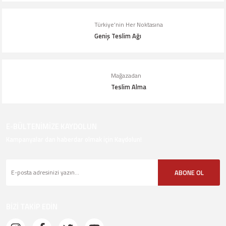
Gönder
Türkiye’nin Her Noktasına
Geniş Teslim Ağı
Mağazadan
Teslim Alma
E-BÜLTENİMİZE KAYDOLUN
Kampanyalar dan haberdar olmak için Kaydolun!
ABONE OL
BİZİ TAKİP EDİN