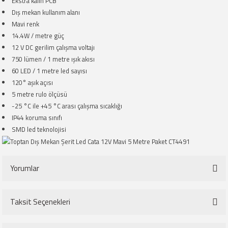
Ekstra kalın PCB
Dış mekan kullanım alanı
Mavi renk
14.4W / metre güç
12 V DC gerilim çalışma voltajı
750 lümen / 1 metre ışık akısı
60 LED / 1 metre led sayısı
120° aşık açısı
5 metre rulo ölçüsü
-25 °C ile +45 °C arası çalışma sıcaklığı
IP44 koruma sınıfı
SMD led teknolojisi
Yorumlar
Taksit Seçenekleri
Bu ürüne ilk yorumu siz yapın!