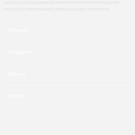
Yurt içi ve yurt dışı pazarların da sektörün önemli bir konumunda yer alan
Kurumumuz elektrik malzemeri ihtiyaçlarına çözüm üretmektedir.
Kurumsal
Kategoriler
Alışveriş
Yardım