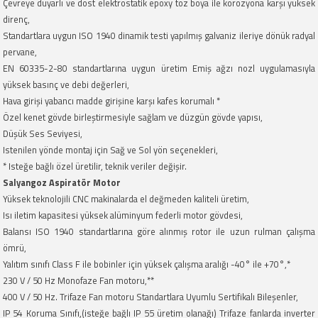
Çevreye duyarlı ve dost elektrostatik epoxy toz boya ile korozyona karşı yüksek
direnç,
Standartlara uygun ISO 1940 dinamik testi yapılmış galvaniz ileriye dönük radyal
pervane,
EN 60335-2-80 standartlarına uygun üretim Emiş ağzı nozl uygulamasıyla
yüksek basınç ve debi değerleri,
Hava girişi yabancı madde girişine karşı kafes korumalı *
Özel kenet gövde birleştirmesiyle sağlam ve düzgün gövde yapısı,
Düşük Ses Seviyesi,
Istenilen yönde montaj için Sağ ve Sol yön seçenekleri,
* Isteğe bağlı özel üretilir, teknik veriler değişir.
Salyangoz Aspiratör Motor
Yüksek teknolojili CNC makinalarda el değmeden kaliteli üretim,
Isı iletim kapasitesi yüksek alüminyum federli motor gövdesi,
Balansı ISO 1940 standartlarına göre alınmış rotor ile uzun rulman çalışma
ömrü,
Yalıtım sınıfı Class F ile bobinler için yüksek çalışma aralığı -40° ile +70°,*
230 V / 50 Hz Monofaze Fan motoru,**
400 V / 50 Hz. Trifaze Fan motoru Standartlara Uyumlu Sertifikalı Bileşenler,
IP 54 Koruma Sınıfı,(isteğe bağlı IP 55 üretim olanağı) Trifaze fanlarda inverter