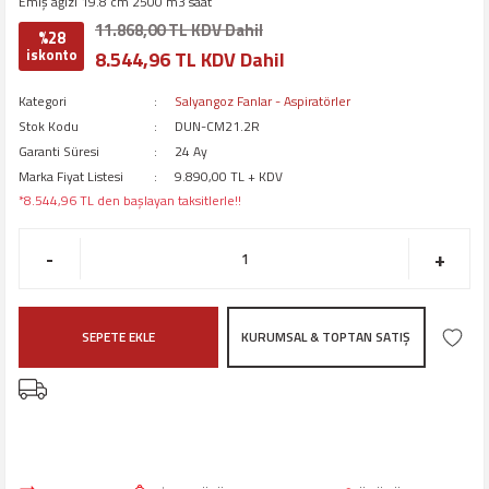
Emiş ağızı 19.8 cm 2500 m3 saat
11.868,00 TL KDV Dahil
%28
iskonto
8.544,96 TL KDV Dahil
Kategori
Salyangoz Fanlar - Aspiratörler
Stok Kodu
DUN-CM21.2R
Garanti Süresi
24 Ay
Marka Fiyat Listesi
9.890,00 TL + KDV
*8.544,96 TL den başlayan taksitlerle!!
-
+
SEPETE EKLE
KURUMSAL & TOPTAN SATIŞ