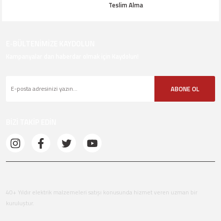
Teslim Alma
E-BÜLTENİMİZE KAYDOLUN
Kampanyalar dan haberdar olmak için Kaydolun!
ABONE OL
BİZİ TAKİP EDİN
40+ Yıldır elektrik malzemeleri satışı konusunda hizmet veren uzman bir
kuruluştur.