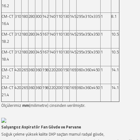
16.2
CM-CT
310
180
280
300
142
140
110
130
145
295x310x335
1
8.1
16.4
CM-CT
312
180
280
345
167
140
110
130
145
295x350x350
1
10.5
18.2
CM-CT
312
180
280
345
167
140
110
130
145
295x350x350
1
10.5
18.4
CM-CT
420
265
360
360
198
220
200
150
169
360x360x450
1
14.1
21.2
CM-CT
420
265
360
360
198
220
200
150
169
360x360x450
1
14.1
21.4
Ölçülerimiz
mm
(milimetre) cinsinden verilmiştir.
Salyangoz Aspiratör Fan Gövde ve Pervane
Soğuk çekme yüksek kalite DKP saçtan mamul radyal gövde,