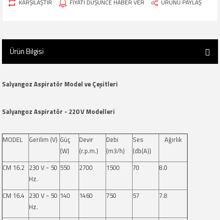
KARŞILAŞTIR
FİYATI DÜŞÜNCE HABER VER
ÜRÜNÜ PAYLAŞ
Ürün Bilgisi
Salyangoz Aspiratör Model ve Çeşitleri
Salyangoz Aspiratör - 220 V Modelleri
MODEL
Gerilim (V)
Güç
Devir
Debi
Ses
Ağırlık
(W)
(r.p.m.)
(m3/h)
(db(A))
CM 16.2
230 V ~ 50
550
2700
1500
70
8.0
Hz.
CM 16.4
230 V ~ 50
140
1460
750
57
7.8
Hz.