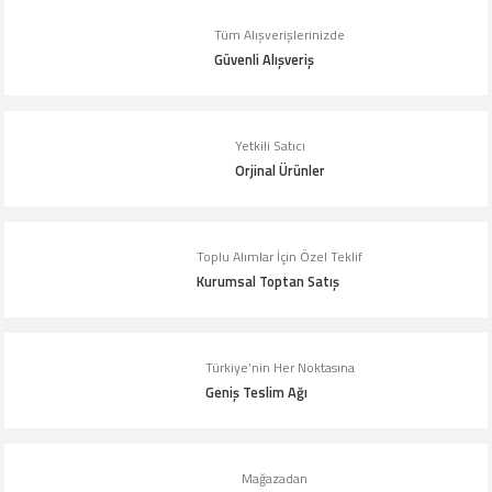
Tüm Alışverişlerinizde
Ürün resmi kalitesiz, bozuk veya görüntülenemiyor.
Güvenli Alışveriş
Ürün açıklamasında eksik bilgiler bulunuyor.
Ürün bilgilerinde hatalar bulunuyor.
Yetkili Satıcı
Ürün fiyatı diğer sitelerden daha pahalı.
Orjinal Ürünler
Bu ürüne benzer farklı alternatifler olmalı.
Toplu Alımlar İçin Özel Teklif
Kurumsal Toptan Satış
Gönder
Türkiye’nin Her Noktasına
Geniş Teslim Ağı
Mağazadan