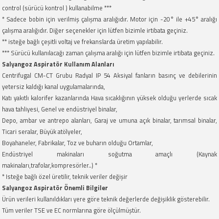
control (sürücü kontrol ) kullanabilme ***
* Sadece bobin için verilmiş çalışma aralığıdır. Motor için -20° ile +45° aralığı
çalışma aralığıdır. Diğer seçenekler için lütfen bizimle irtibata geçiniz.
** isteğe bağlı çeşitli voltaj ve frekanslarda üretim yapılabilir.
*** Sürücü kullanılacağı zaman çalışma aralığı için lütfen bizimle irtibata geçiniz.
Salyangoz Aspiratör Kullanım Alanları
Centrifugal CM-CT Grubu Radyal IP 54 Aksiyal fanların basınç ve debilerinin
yetersiz kaldığı kanal uygulamalarında,
Katı yakıtlı kalorifer kazanlarında Hava sıcaklığının yüksek olduğu yerlerde sıcak
hava tahliyesi, Genel ve endüstriyel binalar,
Depo, ambar ve antrepo alanları, Garaj ve umuna açık binalar, tarımsal binalar,
Ticari seralar, Büyük atölyeler,
Boyahaneler, Fabrikalar, Toz ve buharın olduğu Ortamlar,
Endüstriyel makinaları soğutma amaçlı (Kaynak
makinaları,trafolar,kompresörler..) *
* Isteğe bağlı özel üretilir, teknik veriler değişir
Salyangoz Aspiratör Önemli Bilgiler
Ürün verileri kullanıldıkları yere göre teknik değerlerde değişiklik gösterebilir.
Tüm veriler TSE ve EC normlarına göre ölçülmüştür.