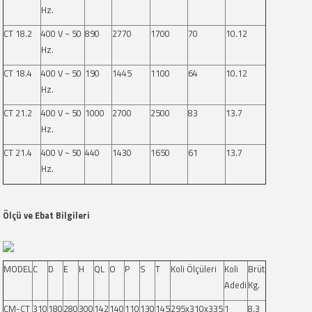
Hz.
CT 18.2
400 V ~ 50
890
2770
1700
70
10.12
Hz.
CT 18.4
400 V ~ 50
190
1445
1100
64
10.12
Hz.
CT 21.2
400 V ~ 50
1000
2700
2500
83
13.7
Hz.
CT 21.4
400 V ~ 50
440
1430
1650
61
13.7
Hz.
Ölçü ve Ebat Bilgileri
MODEL
C
D
E
H
QL
O
P
S
T
Koli Ölçüleri
Koli
Brüt
Adedi
Kg.
CM-CT
310
180
280
300
142
140
110
130
145
295x310x335
1
8.3