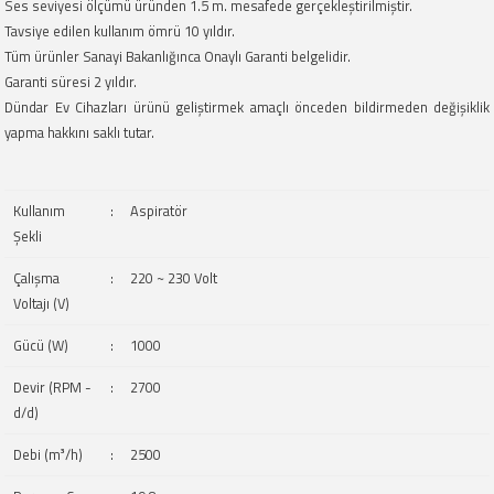
Ses seviyesi ölçümü üründen 1.5 m. mesafede gerçekleştirilmiştir.
Tavsiye edilen kullanım ömrü 10 yıldır.
Tüm ürünler Sanayi Bakanlığınca Onaylı Garanti belgelidir.
Garanti süresi 2 yıldır.
Dündar Ev Cihazları ürünü geliştirmek amaçlı önceden bildirmeden değişiklik
yapma hakkını saklı tutar.
Kullanım
:
Aspiratör
Şekli
Çalışma
:
220 ~ 230 Volt
Voltajı (V)
Gücü (W)
:
1000
Devir (RPM -
:
2700
d/d)
Debi (m³/h)
:
2500