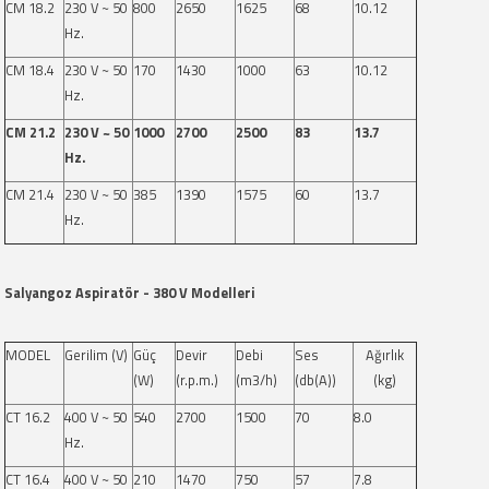
CM 18.2
230 V ~ 50
800
2650
1625
68
10.12
Hz.
CM 18.4
230 V ~ 50
170
1430
1000
63
10.12
Hz.
CM 21.2
230 V ~ 50
1000
2700
2500
83
13.7
Hz.
CM 21.4
230 V ~ 50
385
1390
1575
60
13.7
Hz.
Salyangoz Aspiratör - 380 V Modelleri
MODEL
Gerilim (V)
Güç
Devir
Debi
Ses
Ağırlık
(W)
(r.p.m.)
(m3/h)
(db(A))
(kg)
CT 16.2
400 V ~ 50
540
2700
1500
70
8.0
Hz.
CT 16.4
400 V ~ 50
210
1470
750
57
7.8