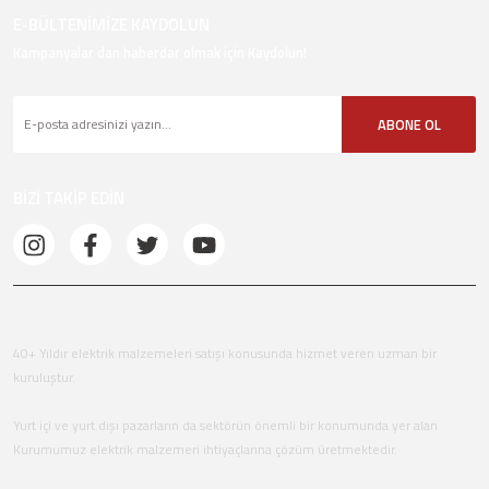
E-BÜLTENİMİZE KAYDOLUN
Kampanyalar dan haberdar olmak için Kaydolun!
ABONE OL
BİZİ TAKİP EDİN
40+ Yıldır elektrik malzemeleri satışı konusunda hizmet veren uzman bir
kuruluştur.
Yurt içi ve yurt dışı pazarların da sektörün önemli bir konumunda yer alan
Kurumumuz elektrik malzemeri ihtiyaçlarına çözüm üretmektedir.