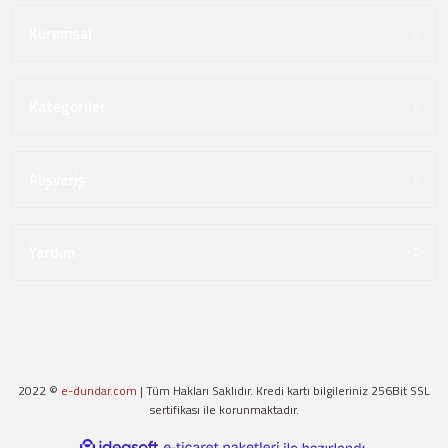
Kurumsal
Kategoriler
Alışveriş
Yardım
2022 ©
e-dundar.com
| Tüm Hakları Saklıdır. Kredi kartı bilgileriniz 256Bit SSL
sertifikası ile korunmaktadır.
ideasoft
ile