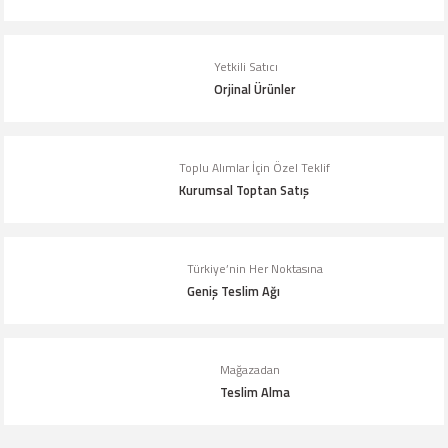
Ürün fiyatı diğer sitelerden daha pahalı.
Bu ürüne benzer farklı alternatifler olmalı.
Yetkili Satıcı
Orjinal Ürünler
Toplu Alımlar İçin Özel Teklif
Kurumsal Toptan Satış
Gönder
Türkiye’nin Her Noktasına
Geniş Teslim Ağı
Mağazadan
Teslim Alma