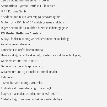
230 V / 50 Hz Monofaze Fan motoru,**
Standartlara Uyumlu Sertifikalı Bileşenler,
IP 44 Koruma Sınıfı,
* Sadece bobin için verilmiş çalışma aralığıdır.
Motor için -20° ile +45° aralığı çalışma aralığıdır.
Diğer seçenekler için lütfen bizimle irtibata geçiniz.
CS Modeli Kullanım Alanları
Aksiyal fanların basınç ve debilerinin yetersiz kaldığı
kanal uygulamalarında,
Katı yakıtlı kalorifer kazanlarında
Hava sıcaklığının yüksek olduğu yerlerde sıcak hava tahliyesi,
Genel ve endüstriyel binalar,
Depo, ambar ve antrepo alanları,
Garaj ve umuna açık binalar,tarımsal binalar,
Fabrikalar,
Toz ve buharın olduğu Ortamlar,
Endüstriyel makinaları soğutma amaçlı
(Kaynak makinaları,trafolar,kompresörler..) *
* İsteğe bağlı özel üretilir, teknik veriler değişir.