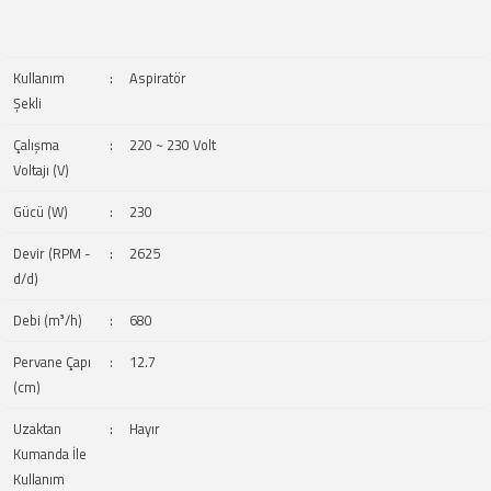
Kullanım
:
Aspiratör
Şekli
Çalışma
:
220 ~ 230 Volt
Voltajı (V)
Gücü (W)
:
230
Devir (RPM -
:
2625
d/d)
Debi (m³/h)
:
680
Pervane Çapı
:
12.7
(cm)
Uzaktan
:
Hayır
Kumanda İle
Kullanım