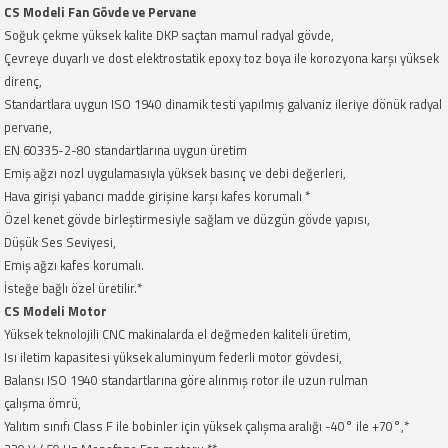
CS Modeli Fan Gövde ve Pervane
Soğuk çekme yüksek kalite DKP saçtan mamul radyal gövde,
Çevreye duyarlı ve dost elektrostatik epoxy toz boya ile korozyona karşı yüksek
direnç,
Standartlara uygun ISO 1940 dinamik testi yapılmış galvaniz ileriye dönük radyal
pervane,
EN 60335-2-80 standartlarına uygun üretim
Emiş ağzı nozl uygulamasıyla yüksek basınç ve debi değerleri,
Hava girişi yabancı madde girişine karşı kafes korumalı *
Özel kenet gövde birleştirmesiyle sağlam ve düzgün gövde yapısı,
Düşük Ses Seviyesi,
Emiş ağzı kafes korumalı.
İsteğe bağlı özel üretilir.*
CS Modeli Motor
Yüksek teknolojili CNC makinalarda el değmeden kaliteli üretim,
Isı iletim kapasitesi yüksek aluminyum federli motor gövdesi,
Balansı ISO 1940 standartlarına göre alınmış rotor ile uzun rulman
çalışma ömrü,
Yalıtım sınıfı Class F ile bobinler için yüksek çalışma aralığı -40° ile +70°,*