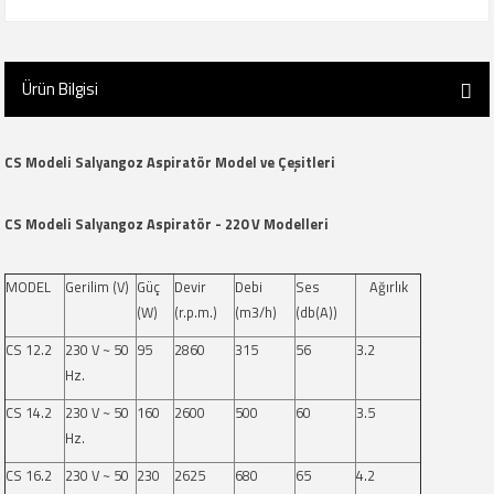
Ürün Bilgisi
CS Modeli Salyangoz Aspiratör Model ve Çeşitleri
CS Modeli Salyangoz Aspiratör - 220 V Modelleri
MODEL
Gerilim (V)
Güç
Devir
Debi
Ses
Ağırlık
(W)
(r.p.m.)
(m3/h)
(db(A))
CS 12.2
230 V ~ 50
95
2860
315
56
3.2
Hz.
CS 14.2
230 V ~ 50
160
2600
500
60
3.5
Hz.
CS 16.2
230 V ~ 50
230
2625
680
65
4.2