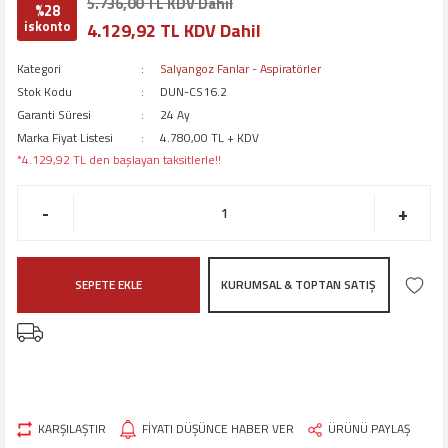
5.736,00 TL KDV Dahil
%28
iskonto
4.129,92 TL KDV Dahil
Kategori
Salyangoz Fanlar - Aspiratörler
Stok Kodu
DUN-CS16.2
Garanti Süresi
24 Ay
Marka Fiyat Listesi
4.780,00 TL + KDV
*4.129,92 TL den başlayan taksitlerle!!
-
+
SEPETE EKLE
KURUMSAL & TOPTAN SATIŞ
KARŞILAŞTIR
FİYATI DÜŞÜNCE HABER VER
ÜRÜNÜ PAYLAŞ