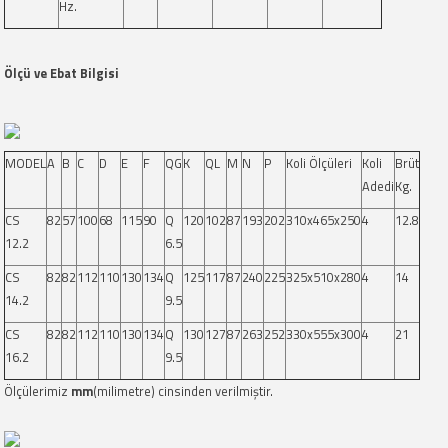
Hz.
Ölçü ve Ebat Bilgisi
MODEL
A
B
C
D
E
F
QG
K
QL
M
N
P
Koli Ölçüleri
Koli
Brüt
Adedi
Kg.
CS
82
57
100
68
115
90
Q
120
102
87
193
202
310x465x250
4
12.8
12.2
6.5
CS
82
82
112
110
130
134
Q
125
117
87
240
225
325x510x280
4
14
14.2
9.5
CS
82
82
112
110
130
134
Q
130
127
87
263
252
330x555x300
4
21
16.2
9.5
Ölçülerimiz
mm
(milimetre) cinsinden verilmiştir.