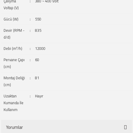
Çalışma
:
380 ~ 400 Volt
Voltajı (V)
Gücü (W)
:
550
Devir (RPM -
:
835
d/d)
Debi (m³/h)
:
12000
Pervane Çapı
:
60
(cm)
Montaj Deliği
:
81
(cm)
Uzaktan
:
Hayır
Kumanda İle
Kullanım
Yorumlar