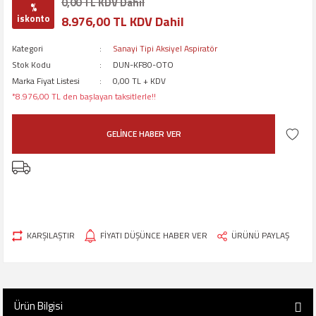
0,00 TL KDV Dahil
%
iskonto
8.976,00 TL KDV Dahil
Kategori
Sanayi Tipi Aksiyel Aspiratör
Stok Kodu
DUN-KF80-OTO
Marka Fiyat Listesi
0,00 TL + KDV
*8.976,00 TL den başlayan taksitlerle!!
GELİNCE HABER VER
KARŞILAŞTIR
FİYATI DÜŞÜNCE HABER VER
ÜRÜNÜ PAYLAŞ
Ürün Bilgisi