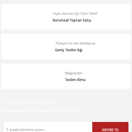
Toplu Alımlar İçin Özel Teklif
Kurumsal Toptan Satış
Gönder
Türkiye’nin Her Noktasına
Geniş Teslim Ağı
Mağazadan
Teslim Alma
E-BÜLTENİMİZE KAYDOLUN
Kampanyalar dan haberdar olmak için Kaydolun!
ABONE OL