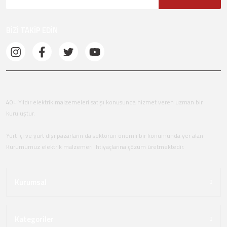
BİZİ TAKİP EDİN
40+ Yıldır elektrik malzemeleri satışı konusunda hizmet veren uzman bir
kuruluştur.
Yurt içi ve yurt dışı pazarların da sektörün önemli bir konumunda yer alan
Kurumumuz elektrik malzemeri ihtiyaçlarına çözüm üretmektedir.
Kurumsal
Kategoriler