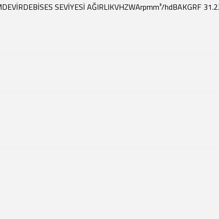
M
DEVİR
DEBİ
SES SEVİYESİ
AĞIRLIK
V
HZ
W
A
rpm
m³/h
dBA
KG
RF 31.2