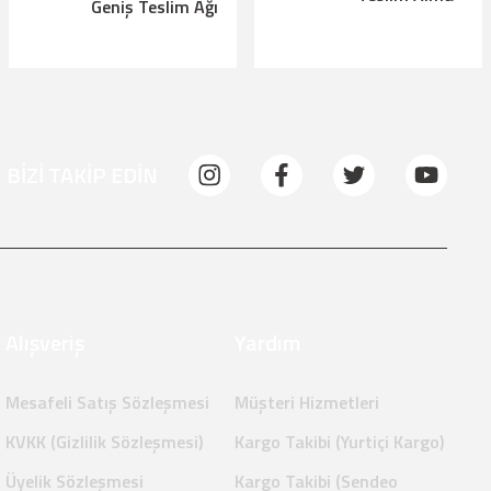
Geniş Teslim Ağı
BİZİ TAKİP EDİN
Alışveriş
Yardım
Mesafeli Satış Sözleşmesi
Müşteri Hizmetleri
KVKK (Gizlilik Sözleşmesi)
Kargo Takibi (Yurtiçi Kargo)
Üyelik Sözleşmesi
Kargo Takibi (Sendeo