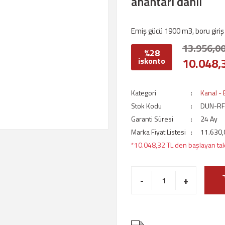
anahtarı dahil
Emiş gücü 1900 m3, boru giri
13.956,00
%28
10.048,
iskonto
Kategori
Kanal - 
Stok Kodu
DUN-RF
Garanti Süresi
24 Ay
Marka Fiyat Listesi
11.630,
*10.048,32 TL den başlayan taks
-
+