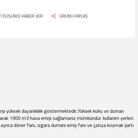
ATI DÜŞÜNCE HABER VER
ÜRÜNÜ PAYLAŞ
rşı yüksek dayanıklılık göstermektedir..Yüksek koku ve duman
aparak 1900 m3 hava emişi sağlamanız mümkündür. kullanım yerleri:
ı, ayrıca döner fanı, ızgara dumanı emiş fanı ve çatıya koymak şartı