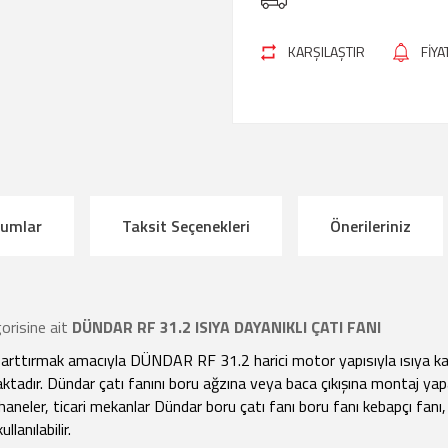
KARŞILAŞTIR
FİY
rumlar
Taksit Seçenekleri
Önerileriniz
orisine ait
DÜNDAR RF 31.2 ISIYA DAYANIKLI ÇATI FANI
i arttırmak amacıyla DÜNDAR RF 31.2 harici motor yapısıyla ısıya ka
ktadır. Dündar çatı fanını boru ağzına veya baca çıkışına montaj y
oyahaneler, ticari mekanlar Dündar boru çatı fanı boru fanı kebapçı fan
lanılabilir.