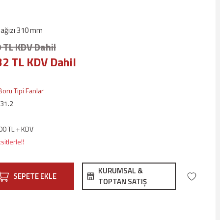
ş ağızı 310 mm
 TL KDV Dahil
32 TL KDV Dahil
Boru Tipi Fanlar
31.2
00 TL + KDV
itlerle!!
KURUMSAL &
SEPETE EKLE
TOPTAN SATIŞ