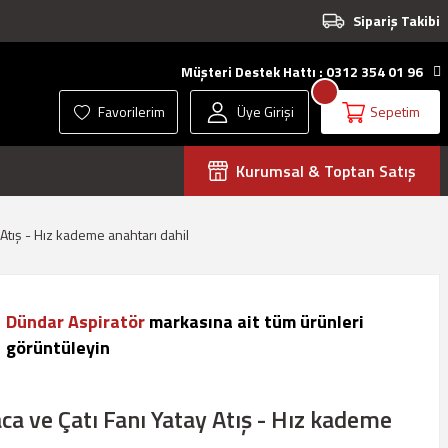
Sipariş Takibi
Müşteri Destek Hattı : 0312 354 01 96
Favorilerim
Üye Girişi
Sepetim
Kurumsal & Toptan Satış
Atış - Hız kademe anahtarı dahil
Dündar Aspiratör
markasına ait tüm ürünleri
görüntüleyin
a ve Çatı Fanı Yatay Atış - Hız kademe