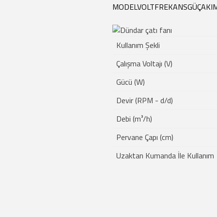
MODEL
VOLT
FREKANS
GÜÇ
AKI
Kullanım Şekli
Çalışma Voltajı (V)
Gücü (W)
Devir (RPM - d/d)
Debi (m³/h)
Pervane Çapı (cm)
Uzaktan Kumanda İle Kullanım