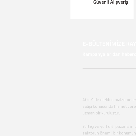
Güvenli Alışveriş
E-BÜLTENİMİZE KA
Kampanyalar dan haberda
40+ Yıldır elektrik malzemeler
satışı konusunda hizmet ver
uzman bir kuruluştur.
Yurt içi ve yurt dışı pazarların 
sektörün önemli bir konumu