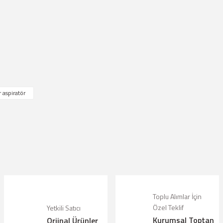
Bu ürüne ilk yorumu siz yapın!
Yorum Yaz
çıklamalarında ve diğer konularda yetersiz gördüğünüz noktaları öneri formunu kul
riz.
 aspiratör
örüntülenemiyor.
lunuyor.
alı.
olmalı.
Toplu Alımlar İçin
Özel Teklif
Yetkili Satıcı
Kurumsal Toptan
Orjinal Ürünler