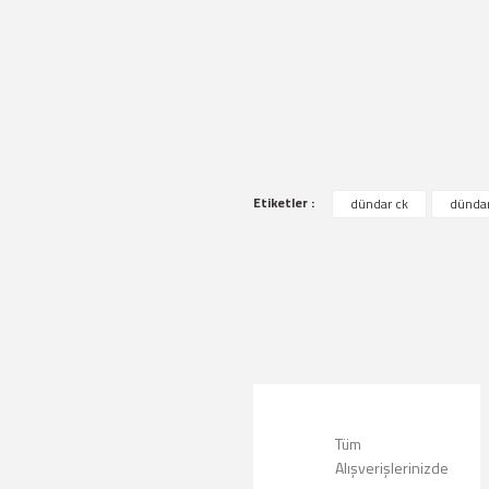
Bu ürünün fiyat bilgisi, resim, ürün a
Görüş ve önerileriniz için teşekkür ede
Etiketler :
dündar ck
dündar
Ürün resmi kalitesiz, bozuk veya g
Ürün açıklamasında eksik bilgiler bu
Ürün bilgilerinde hatalar bulunuyor.
Ürün fiyatı diğer sitelerden daha pah
Bu ürüne benzer farklı alternatifler 
Tüm
Alışverişlerinizde