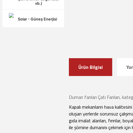
vb.)
Solar - Güneş Enerjisi
Ürün Bilgisi
Yo
Duman fanları Çatı Fanları, kateg
Kapalı mekanların hava kalitesin
oluşan yerlerde sorunsuz çalışma
gıda imalat alanları, fırınlar, b
ile şömine dumanını çekmek için kul