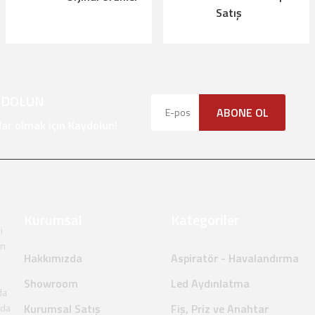
Satış
Gönder
YDOLUN
ABONE OL
r olmak için Kaydolun!
Kurumsal
Kategoriler
i
en
Hakkımızda
Aspiratör - Havalandırma
Showroom
Led Aydınlatma
da
nda
Kurumsal Satış
Fiş, Priz ve Anahtar