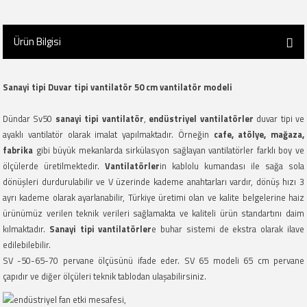
Ürün Bilgisi
Sanayi tipi Duvar tipi vantilatör 50 cm vantilatör modeli
Dündar Sv50
sanayi tipi vantilatör
,
endüstriyel vantilatörler
duvar tipi ve
ayaklı vantilatör olarak imalat yapılmaktadır. Örneğin
cafe, atölye, mağaza,
fabrika
gibi büyük mekanlarda sirkülasyon sağlayan vantilatörler farklı boy ve
ölçülerde üretilmektedir.
Vantilatörler
in kablolu kumandası ile sağa sola
dönüşleri durdurulabilir ve V üzerinde kademe anahtarları vardır, dönüş hızı 3
ayrı kademe olarak ayarlanabilir, Türkiye üretimi olan ve kalite belgelerine haiz
ürünümüz verilen teknik verileri sağlamakta ve kaliteli ürün standartını daim
kılmaktadır.
Sanayi tipi vantilatörler
e buhar sistemi de ekstra olarak ilave
edilebilebilir.
SV -50-65-70 pervane ölçüsünü ifade eder. SV 65 modeli 65 cm pervane
çapıdır ve diğer ölçüleri teknik tablodan ulaşabilirsiniz.