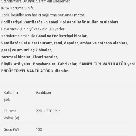
Standartlara Uyumlu Sertifikalı Bileşenler,
IP 54 Koruma Sınıfı,
Zorlu koşullar için harici soğutma pervaneli motor.
Endüstriyel Vantilatör - Sanayi Tipi Vantilatör Kullanım Alanları
Hava sıcaklığının yüksek olduğu yerler
serinletme amacı ile
Genel ve Endüstriyel binalar
,
Vantilatör Cafe
,
restaurant
,
cami
,
depolar
,
ambar ve antrepo alanları
,
garaj ve umumi açık binalar
,
tarımsal binalar
,
Ticari seralar
,
Büyük atölyeler
,
Boyahaneler
,
Fabrikalar, SANAYİ TİPİ VANTİLATÖR yani
ENDÜSTRİYEL VANTİLATÖR kullanılır.
Kullanım
:
Vantilatör
Şekli
Çalışma
:
220 ~ 230 Volt
Voltajı (V)
Gücü (W)
:
100