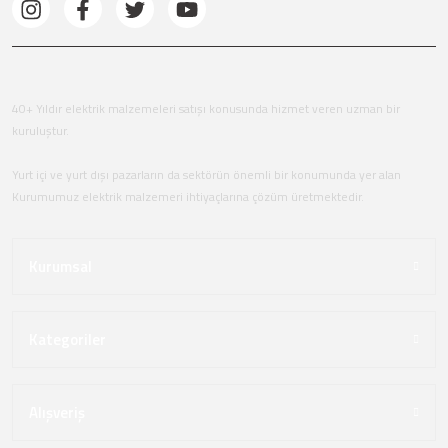
40+ Yıldır elektrik malzemeleri satışı konusunda hizmet veren uzman bir
kuruluştur.
Yurt içi ve yurt dışı pazarların da sektörün önemli bir konumunda yer alan
Kurumumuz elektrik malzemeri ihtiyaçlarına çözüm üretmektedir.
Kurumsal
Kategoriler
Alışveriş