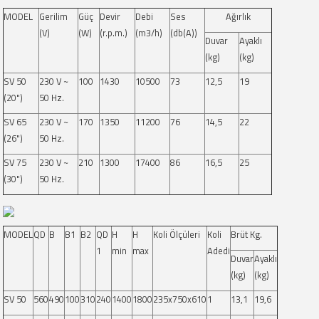
MODEL
Gerilim
Güç
Devir
Debi
Ses
Ağırlık
(V)
(W)
(r.p.m.)
(m3/h)
(db(A))
Duvar
Ayaklı
(kg)
(kg)
SV 50
230 V ~
100
1430
10500
73
12,5
19
(20")
50 Hz.
SV 65
230 V ~
170
1350
11200
76
14,5
22
(26")
50 Hz.
SV 75
230 V ~
210
1300
17400
86
16,5
25
(30")
50 Hz.
MODEL
QD
B
B1
B2
QD
H
H
Koli Ölçüleri
Koli
Brüt Kg.
1
min
max
Adedi
Duvar
Ayaklı
(kg)
(kg)
SV 50
560
490
100
310
240
1400
1800
235x750x610
1
13,1
19,6