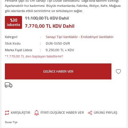
Pervane çapı 50 cm Sanayi Tipi Duvar Vantilatörü. Sağa sola salınım özelliği.
Ayarlanabilir hız kademesi. Büyük mekanlarda; Fabrika, Atölye, Kafe, Mağaza
gibi alanlarda etkili serinletme ve sirkülasyon sağlar.
11.100,00 TL KDV Dahil
%30
iskonto
7.770,00 TL KDV Dahil
Kategori
Sanayi Tipi Vantilatör - Endüstriyel Vantilatör
Stok Kodu
DUN-SV50-DVR
Marka Fiyat Listesi
9.250,00 TL + KDV
*7.770,00 TL den başlayan taksitlerle!!
GELİNCE HABER VER
KARŞILAŞTIR
FİYATI DÜŞÜNCE HABER VER
ÜRÜNÜ PAYLAŞ
Duvar Tipi