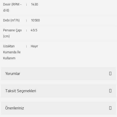
Devir (RPM -
:
1430
d/d)
Debi (m³/h)
:
10500
Pervane Çapı
:
49.5
(cm)
Uzaktan
:
Hayır
Kumanda İle
Kullanım
Yorumlar
Taksit Seçenekleri
Bu ürüne ilk yorumu siz yapın!
Önerileriniz
Yorum Yaz