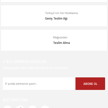
Türkiye’nin Her Noktasına
Geniş Teslim Ağı
Mağazadan
Teslim Alma
E-BÜLTENİMİZE KAYDOLUN
Kampanyalar dan haberdar olmak için Kaydolun!
ABONE OL
BİZİ TAKİP EDİN