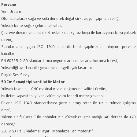
Pervane
Yerli Üretim
Otomatik alarak sağa ve sola dönerek doğal sirkülasyon yapma özelliği,
Yüksek kalite soğuk çekme tel kafes,
Çevreye duyarlı ve dost elektrostatik epoxy toz boya ile korozyona karşı yüksek
direnç,
Standartlara uygun ISO 1940 dinamik tesdi yapılmış alüminyum pervane
kanatları
EN 60335-2-80 standartlarına uygun olarak ön ve arka koruma kafesi,
Yüksekliği ayarlanabilir gövde ve dengeli ayak tasarımı,
Düşük Ses Seviyesi
50 Cm Sanayi tipi vantilatör Motor
Yüksek teknolojili CNC makinalarda el değmeden kaliteli üretim,
Isı iletim kapasitesi yüksek alüminyum federli motor gövdesi,
Balansı ISO 1940 standartlarına göre alınmış rotor ile uzun rulman çalışma
ömrü,
Yalıtım sınıfı Class F ile bobinler için yüksek çalışma aralığı -40 derece ile +70
derece,*
230 V 50 Hz. 3 kademeli ayarlı Monofaze Fan motoru**