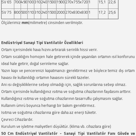
SV 65
700
490
100
310
240
1500
1900
270x755x720
1
15,1
22,6
SV 75
800
500
110
310
240
1500
2000
270x830x830
1
17,2
25,6
Ölçülerimiz
mm
(milimetre) cinsinden verilmiştir.
Endüstriyel Sanayi Tipi Vantilatör Özellikleri
Ortam içerisindeki hava hızını artırarak serinlik hissi verir.
Ortam sıcaklığını homojen hale getirerek içinde yaşanılan ortamın ısıl konforunu
ideal hale getirir, doğal serinleme sağlar.
Yazın kapı ve pencerenizi kapatmanızı gerektirmez ve böylece temiz dış ortam
havası ile kullanıldığı ortamın havasını sürekli tazeler.
Ani ısı değişikliklerine sebep olmadığı için, sağlık sorunlarına sebep olmaz.
Ortam içerisinde kullandığınız ısıtma ve soğutma cihazlarının faydasını arttırır.
Kullandığınız ısıtma ve soğutma cihazlarının tasarruﬂu çalışmasını sağlar.
Kullanım ümrü boyunca herhangi bir bakım gerektirmez.
Isıtma ve soğutma cihazlarına göre daha az enerji tüketir.
Çevreci Cihazlardır.
Kurulum ve işletme maliyetleri düşüktür. (klima vb. cihazlara göre)
50 Cm Endüstriyel Vantilatör - Sanayi Tipi Vantilatör Fanı Gövde ve