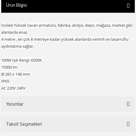
Ürün Bilgisi
İnoled Yüksek tavan armatürü, fabrika, atölye, depo, mağaza, market gibi
alanlarda enaz
4 metre , en çok 8 metreye kadar yüksek alanlarda verimli ve tasarruflu
aydınlatma sağlar.
100W
Işık Rengi: 6500K
15000 lm
Ø 265 x 146 mm
IP65
AC 220V 240V
Yorumlar
Taksit Seçenekleri
Bu ürüne ilk yorumu siz yapın!