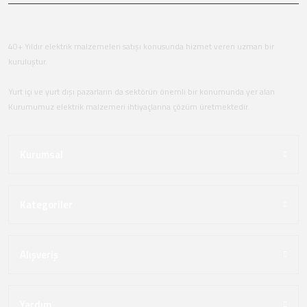
40+ Yıldır elektrik malzemeleri satışı konusunda hizmet veren uzman bir
kuruluştur.
Yurt içi ve yurt dışı pazarların da sektörün önemli bir konumunda yer alan
Kurumumuz elektrik malzemeri ihtiyaçlarına çözüm üretmektedir.
Kurumsal
Kategoriler
Alışveriş
Yardım