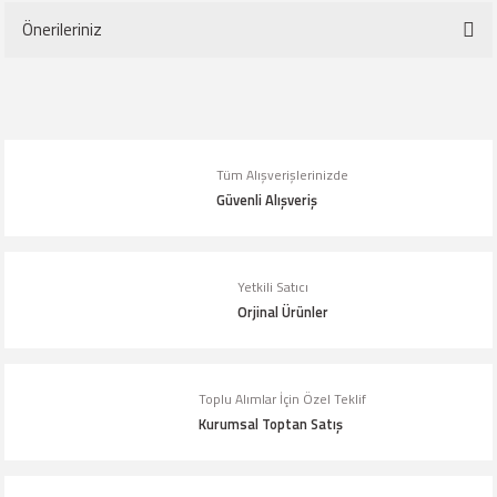
Önerileriniz
Yorum Yaz
Bu ürünün fiyat bilgisi, resim, ürün açıklamalarında ve diğer konularda
yetersiz gördüğünüz noktaları öneri formunu kullanarak tarafımıza
iletebilirsiniz.
Tüm Alışverişlerinizde
Görüş ve önerileriniz için teşekkür ederiz.
Güvenli Alışveriş
Ürün resmi kalitesiz, bozuk veya görüntülenemiyor.
Ürün açıklamasında eksik bilgiler bulunuyor.
Yetkili Satıcı
Orjinal Ürünler
Ürün bilgilerinde hatalar bulunuyor.
Ürün fiyatı diğer sitelerden daha pahalı.
Bu ürüne benzer farklı alternatifler olmalı.
Toplu Alımlar İçin Özel Teklif
Kurumsal Toptan Satış