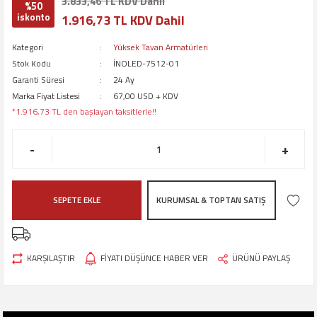
3.833,46 TL KDV Dahil
%50
iskonto
1.916,73 TL KDV Dahil
Kategori
Yüksek Tavan Armatürleri
Stok Kodu
İNOLED-7512-01
Garanti Süresi
24 Ay
Marka Fiyat Listesi
67,00 USD + KDV
*1.916,73 TL den başlayan taksitlerle!!
-
+
SEPETE EKLE
KURUMSAL & TOPTAN SATIŞ
KARŞILAŞTIR
FİYATI DÜŞÜNCE HABER VER
ÜRÜNÜ PAYLAŞ