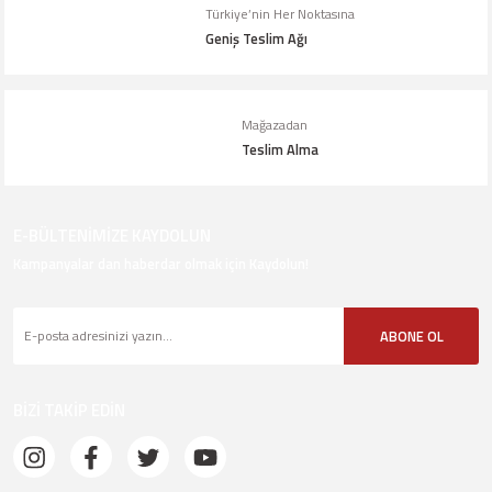
Türkiye’nin Her Noktasına
Geniş Teslim Ağı
Gönder
Mağazadan
Teslim Alma
E-BÜLTENİMİZE KAYDOLUN
Kampanyalar dan haberdar olmak için Kaydolun!
ABONE OL
BİZİ TAKİP EDİN