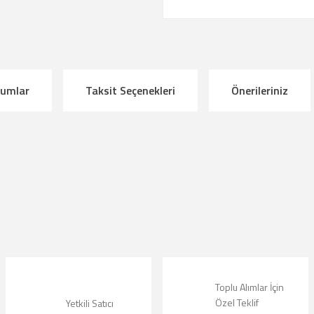
rumlar
Taksit Seçenekleri
Önerileriniz
çıklamalarında ve diğer konularda yetersiz gördüğünüz noktaları öneri formunu kul
riz.
Bu ürüne ilk yorumu siz yapın!
örüntülenemiyor.
Yorum Yaz
lunuyor.
Toplu Alımlar İçin
Özel Teklif
Yetkili Satıcı