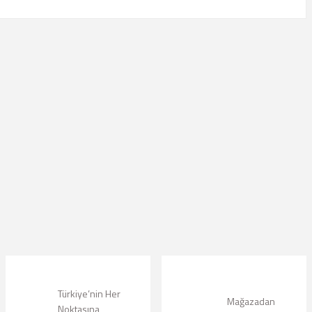
lanarak tarafımıza iletebilirsiniz.
Türkiye’nin Her
Mağazadan
Noktasına