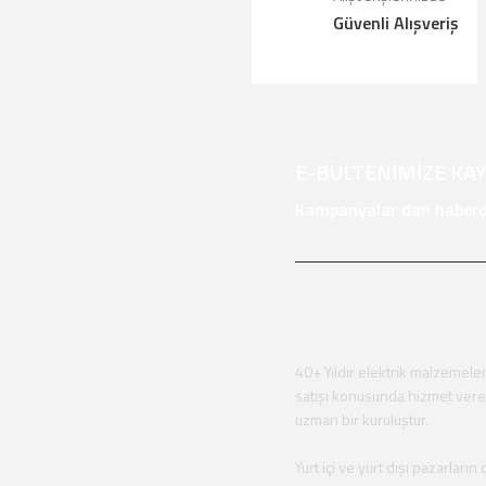
Güvenli Alışveriş
Ürün fiyatı diğer sitelerden daha pah
Bu ürüne benzer farklı alternatifler 
E-BÜLTENİMİZE KA
Kampanyalar dan haberda
40+ Yıldır elektrik malzemeler
satışı konusunda hizmet ver
uzman bir kuruluştur.
Yurt içi ve yurt dışı pazarların 