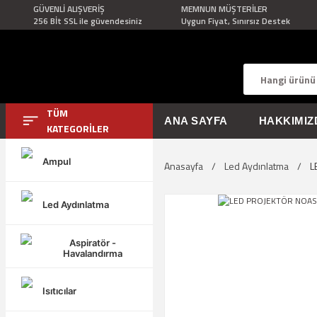
GÜVENLİ ALIŞVERİŞ
MEMNUN MÜŞTERİLER
256 Bİt SSL ile güvendesiniz
Uygun Fiyat, Sınırsız Destek
TÜM
ANA SAYFA
HAKKIMIZ
KATEGORİLER
Ampul
Anasayfa
Led Aydınlatma
L
Led Aydınlatma
Aspiratör -
Havalandırma
Isıtıcılar