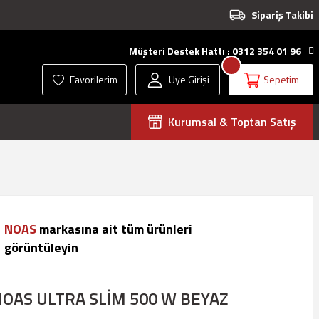
Sipariş Takibi
Müşteri Destek Hattı : 0312 354 01 96
Favorilerim
Üye Girişi
Sepetim
Kurumsal & Toptan Satış
NOAS
markasına ait tüm ürünleri
görüntüleyin
OAS ULTRA SLİM 500 W BEYAZ