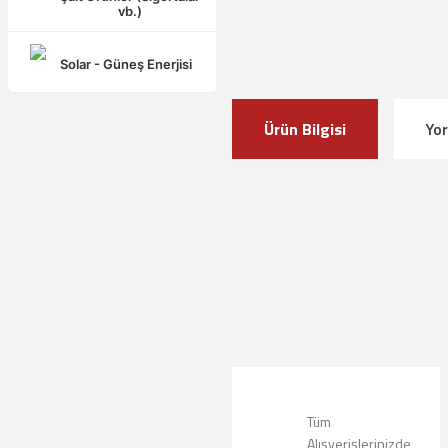
vb.)
Solar - Güneş Enerjisi
Ürün Bilgisi
Yo
Bu ürünün fiyat bilgisi, resim, ürün a
Görüş ve önerileriniz için teşekkür ede
Ürün resmi kalitesiz, bozuk veya g
Ürün açıklamasında eksik bilgiler bu
Tüm
Ürün bilgilerinde hatalar bulunuyor.
Alışverişlerinizde