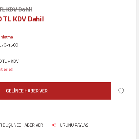
TL KDV Dahil
0 TL KDV Dahil
ınlatma
L70-1500
0 TL + KDV
tlerle!!
GELİNCE HABER VER
ATI DÜŞÜNCE HABER VER
ÜRÜNÜ PAYLAŞ