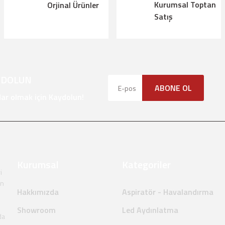
Kurumsal Toptan
Orjinal Ürünler
alı.
Satış
olmalı.
YDOLUN
ABONE OL
Gönder
r olmak için Kaydolun!
Kurumsal
Kategoriler
i
en
Hakkımızda
Aspiratör - Havalandırma
Showroom
Led Aydınlatma
da