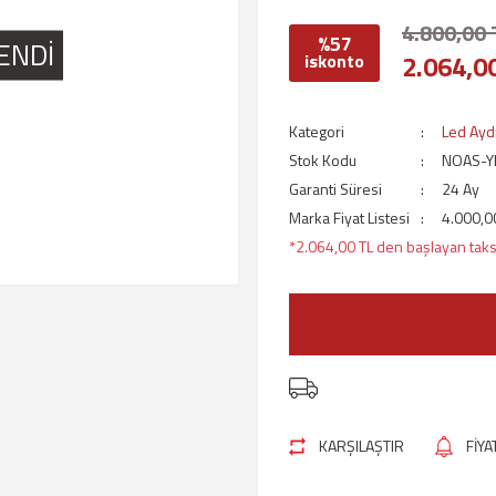
4.800,00 
%57
ENDİ
2.064,0
iskonto
Kategori
Led Ayd
Stok Kodu
NOAS-Y
Garanti Süresi
24 Ay
Marka Fiyat Listesi
4.000,0
*2.064,00 TL den başlayan taksi
KARŞILAŞTIR
FİY