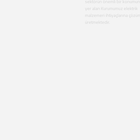
sektörün önemli bir konumu
yer alan Kurumumuz elektrik
malzemeri ihtiyaçlarına çözü
üretmektedir.