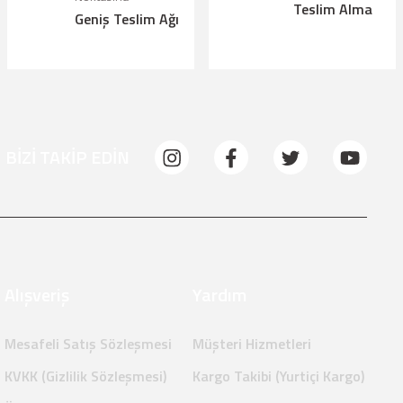
Teslim Alma
Geniş Teslim Ağı
BİZİ TAKİP EDİN
Alışveriş
Yardım
Mesafeli Satış Sözleşmesi
Müşteri Hizmetleri
KVKK (Gizlilik Sözleşmesi)
Kargo Takibi (Yurtiçi Kargo)