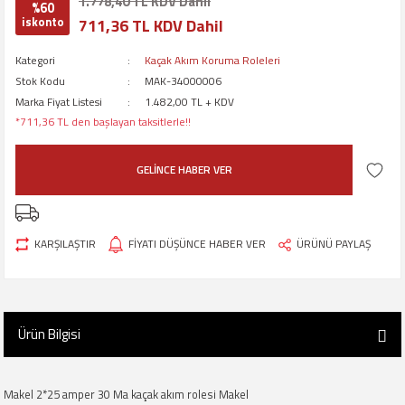
1.778,40 TL KDV Dahil
%60
iskonto
711,36 TL KDV Dahil
Kategori
Kaçak Akım Koruma Roleleri
Stok Kodu
MAK-34000006
Marka Fiyat Listesi
1.482,00 TL + KDV
*711,36 TL den başlayan taksitlerle!!
GELİNCE HABER VER
KARŞILAŞTIR
FİYATI DÜŞÜNCE HABER VER
ÜRÜNÜ PAYLAŞ
Ürün Bilgisi
Makel 2*25 amper 30 Ma kaçak akım rolesi Makel