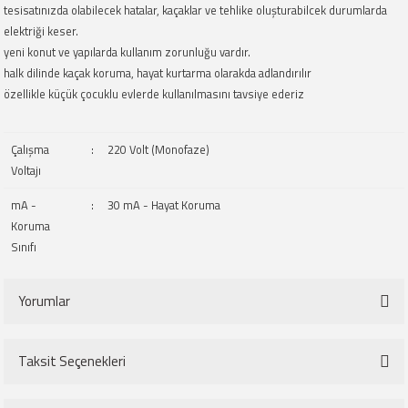
tesisatınızda olabilecek hatalar, kaçaklar ve tehlike oluşturabilcek durumlarda
elektriği keser.
yeni konut ve yapılarda kullanım zorunluğu vardır.
halk dilinde kaçak koruma, hayat kurtarma olarakda adlandırılır
özellikle küçük çocuklu evlerde kullanılmasını tavsiye ederiz
Çalışma
:
220 Volt (Monofaze)
Voltajı
mA -
:
30 mA - Hayat Koruma
Koruma
Sınıfı
Yorumlar
Taksit Seçenekleri
Bu ürüne ilk yorumu siz yapın!