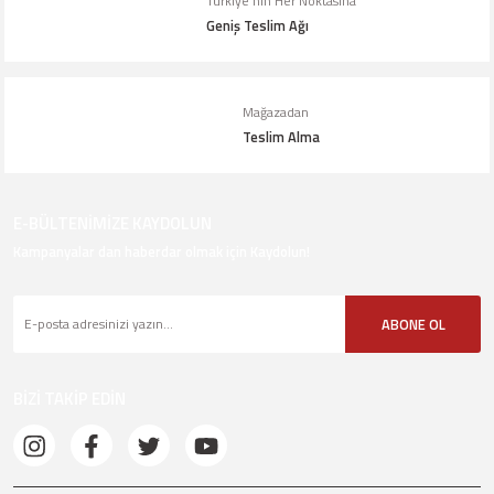
Türkiye’nin Her Noktasına
Geniş Teslim Ağı
Gönder
Mağazadan
Teslim Alma
E-BÜLTENİMİZE KAYDOLUN
Kampanyalar dan haberdar olmak için Kaydolun!
ABONE OL
BİZİ TAKİP EDİN