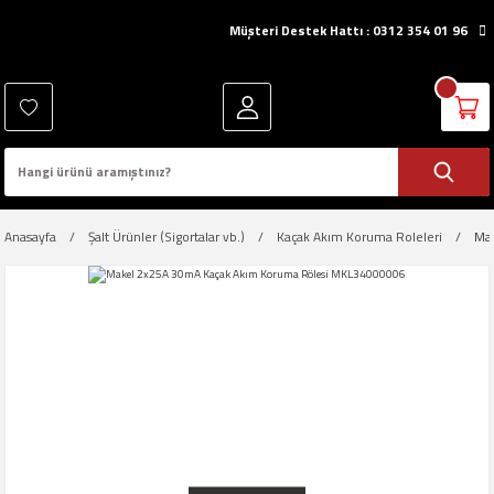
Müşteri Destek Hattı : 0312 354 01 96
Anasayfa
Şalt Ürünler (Sigortalar vb.)
Kaçak Akım Koruma Roleleri
Ma