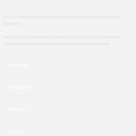
40+ Yıldır elektrik malzemeleri satışı konusunda hizmet veren uzman bir
kuruluştur.
Yurt içi ve yurt dışı pazarların da sektörün önemli bir konumunda yer alan
Kurumumuz elektrik malzemeri ihtiyaçlarına çözüm üretmektedir.
Kurumsal
Kategoriler
Alışveriş
Yardım