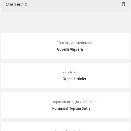
Önerileriniz
Yorum Yaz
Bu ürünün fiyat bilgisi, resim, ürün açıklamalarında ve diğer konularda
yetersiz gördüğünüz noktaları öneri formunu kullanarak tarafımıza
iletebilirsiniz.
Tüm Alışverişlerinizde
Görüş ve önerileriniz için teşekkür ederiz.
Güvenli Alışveriş
Ürün resmi kalitesiz, bozuk veya görüntülenemiyor.
Ürün açıklamasında eksik bilgiler bulunuyor.
Yetkili Satıcı
Orjinal Ürünler
Ürün bilgilerinde hatalar bulunuyor.
Ürün fiyatı diğer sitelerden daha pahalı.
Bu ürüne benzer farklı alternatifler olmalı.
Toplu Alımlar İçin Özel Teklif
Kurumsal Toptan Satış