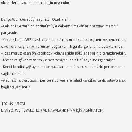
vb. yerlerin havalandırılması için uygundur.
Banyo WC Tuvalet tipi aspiratör Özellikleri,
-
Çok ince ve zarif ön görünümüyle dekoratif mekânların vazgeçilmez bir
parçasıdır.
-Yüksek kalite ABS plastik ile imal edilmiş ürün kötü koku, nem ve benzeri dış
etkenlere karşı en iyi korumayı sağlarken ilk günkü görünümü asla yitirmez.
-Toza maruz kalan ön kapak çok kolay şekilde sökülerek silinip temizlenebilir.
-Motor ve gövde tasarımıyla ses seviyesi en alt düzeye indirgenmiştir.
-Kendi kendini yağlayan motor yatakları sessiz ve uzun ömürlü performans
sağlamaktadır.
-Aspiratör duvar, tavan, pencere vb. yerlere rahatlıkla dikey ya da yatay olarak
bağlantı yapılabilir.
150 LİK-15 CM
BANYO, WC TUVALETLER VE HAVALANDIRMA İÇİN ASPİRATÖR