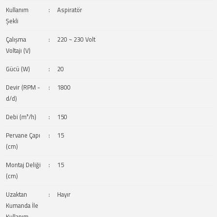
Kullanım
:
Aspiratör
Şekli
Çalışma
:
220 ~ 230 Volt
Voltajı (V)
Gücü (W)
:
20
Devir (RPM -
:
1800
d/d)
Debi (m³/h)
:
150
Pervane Çapı
:
15
(cm)
Montaj Deliği
:
15
(cm)
Uzaktan
:
Hayır
Kumanda İle
Kullanım