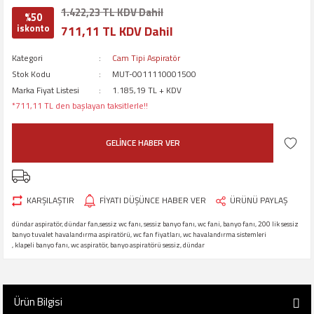
1.422,23 TL KDV Dahil
%50
iskonto
711,11 TL KDV Dahil
Kategori
Cam Tipi Aspiratör
Stok Kodu
MUT-0011110001500
Marka Fiyat Listesi
1.185,19 TL + KDV
*711,11 TL den başlayan taksitlerle!!
GELİNCE HABER VER
KARŞILAŞTIR
FİYATI DÜŞÜNCE HABER VER
ÜRÜNÜ PAYLAŞ
dündar aspiratör, dündar fan,sessiz wc fanı, sessiz banyo fanı, wc fani, banyo fanı, 200 lik sessiz
banyo tuvalet havalandırma aspiratörü, wc fan fiyatları, wc havalandırma sistemleri
, klapeli banyo fanı, wc aspiratör, banyo aspiratörü sessiz, dündar
Ürün Bilgisi