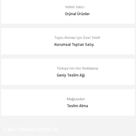
Yetkili Satıcı
Ürün fiyatı diğer sitelerden daha pahalı.
Orjinal Ürünler
Bu ürüne benzer farklı alternatifler olmalı.
Toplu Alımlar İçin Özel Teklif
Kurumsal Toptan Satış
Gönder
Türkiye’nin Her Noktasına
Geniş Teslim Ağı
Mağazadan
Teslim Alma
E-BÜLTENİMİZE KAYDOLUN