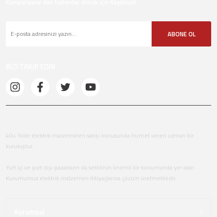
Kampanyalar dan haberdar olmak için Kaydolun!
ABONE OL
BİZİ TAKİP EDİN
40+ Yıldır elektrik malzemeleri satışı konusunda hizmet veren uzman bir
kuruluştur.
Yurt içi ve yurt dışı pazarların da sektörün önemli bir konumunda yer alan
Kurumumuz elektrik malzemeri ihtiyaçlarına çözüm üretmektedir.
Kurumsal