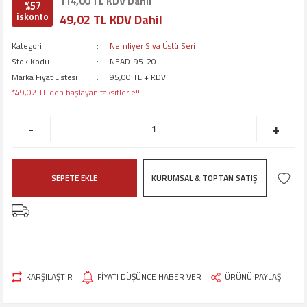
114,00 TL KDV Dahil
%57
iskonto
49,02 TL KDV Dahil
Kategori
Nemliyer Sıva Üstü Seri
Stok Kodu
NEAD-95-20
Marka Fiyat Listesi
95,00 TL + KDV
*49,02 TL den başlayan taksitlerle!!
-
+
SEPETE EKLE
KURUMSAL & TOPTAN SATIŞ
KARŞILAŞTIR
FİYATI DÜŞÜNCE HABER VER
ÜRÜNÜ PAYLAŞ