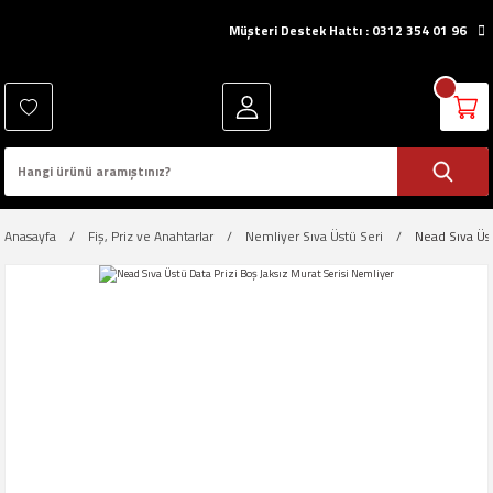
Müşteri Destek Hattı : 0312 354 01 96
Anasayfa
Fiş, Priz ve Anahtarlar
Nemliyer Sıva Üstü Seri
Nead Sıva Üst