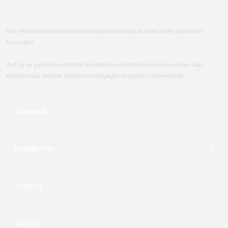
40+ Yıldır elektrik malzemeleri satışı konusunda hizmet veren uzman bir
kuruluştur.
Yurt içi ve yurt dışı pazarların da sektörün önemli bir konumunda yer alan
Kurumumuz elektrik malzemeri ihtiyaçlarına çözüm üretmektedir.
Kurumsal
Kategoriler
Alışveriş
Yardım