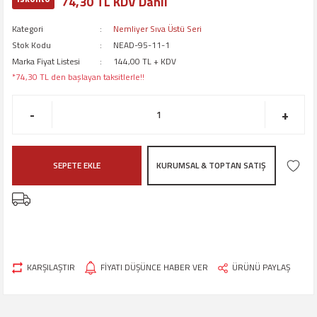
74,30 TL KDV Dahil
Kategori
Nemliyer Sıva Üstü Seri
Stok Kodu
NEAD-95-11-1
Marka Fiyat Listesi
144,00 TL + KDV
*74,30 TL den başlayan taksitlerle!!
-
+
SEPETE EKLE
KURUMSAL & TOPTAN SATIŞ
KARŞILAŞTIR
FİYATI DÜŞÜNCE HABER VER
ÜRÜNÜ PAYLAŞ