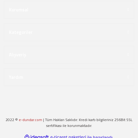
Kurumsal
Kategoriler
Alışveriş
Yardım
2022 ©
e-dundar.com
| Tüm Hakları Saklıdır. Kredi kartı bilgileriniz 256Bit SSL
sertifikası ile korunmaktadır.
ideasoft
ile
e-