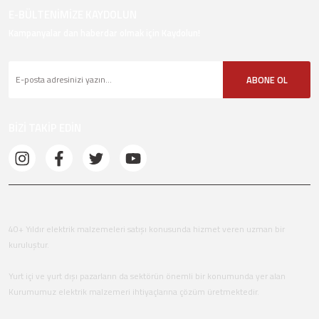
E-BÜLTENİMİZE KAYDOLUN
Kampanyalar dan haberdar olmak için Kaydolun!
ABONE OL
BİZİ TAKİP EDİN
40+ Yıldır elektrik malzemeleri satışı konusunda hizmet veren uzman bir
kuruluştur.
Yurt içi ve yurt dışı pazarların da sektörün önemli bir konumunda yer alan
Kurumumuz elektrik malzemeri ihtiyaçlarına çözüm üretmektedir.