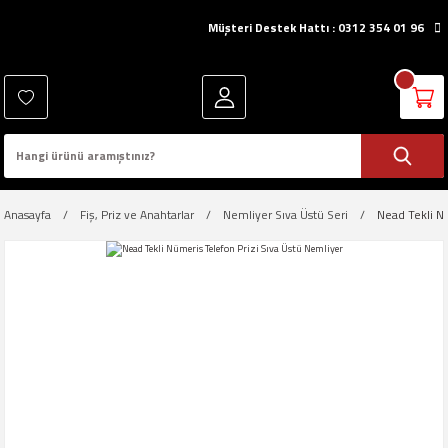
Müşteri Destek Hattı : 0312 354 01 96
Anasayfa
Fiş, Priz ve Anahtarlar
Nemliyer Sıva Üstü Seri
Nead Tekli Nü