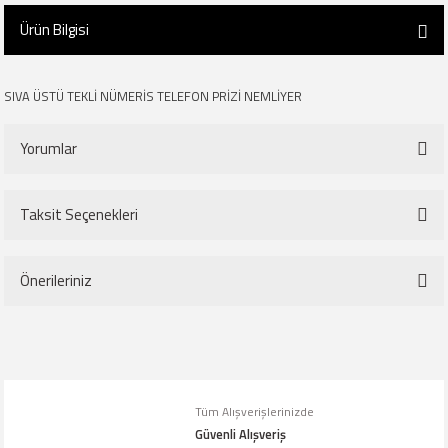
Ürün Bilgisi
SIVA ÜSTÜ TEKLİ NÜMERİS TELEFON PRİZİ NEMLİYER
Yorumlar
Taksit Seçenekleri
Bu ürüne ilk yorumu siz yapın!
Önerileriniz
Yorum Yaz
Bu ürünün fiyat bilgisi, resim, ürün açıklamalarında ve diğer konularda
yetersiz gördüğünüz noktaları öneri formunu kullanarak tarafımıza
iletebilirsiniz.
Tüm Alışverişlerinizde
Görüş ve önerileriniz için teşekkür ederiz.
Güvenli Alışveriş