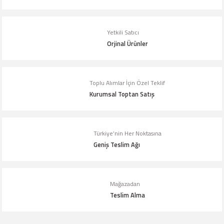
Ürün resmi kalitesiz, bozuk veya görüntülenemiyor.
Ürün açıklamasında eksik bilgiler bulunuyor.
Yetkili Satıcı
Orjinal Ürünler
Ürün bilgilerinde hatalar bulunuyor.
Ürün fiyatı diğer sitelerden daha pahalı.
Bu ürüne benzer farklı alternatifler olmalı.
Toplu Alımlar İçin Özel Teklif
Kurumsal Toptan Satış
Türkiye’nin Her Noktasına
Geniş Teslim Ağı
Gönder
Mağazadan
Teslim Alma