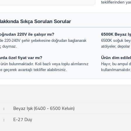
tekliflerinden yar
akkında Sıkça Sorulan Sorular
rudan 220V ile çalışır mı?
6500K Beyaz Iş
nde 220-240V şehir şebekesine doğrudan baglanarak
6500K soğuk beyaz
yaç duymaz.
atölyeler, depolar 
arda özel fiyat var mı?
Ürün dim edilebi
 ürün bulunmaktadır. Koli bazlı veya toplu alımlarınız
Hayır, bu ampul di
e geçerek avantajlı teklifler alabilirsiniz.
kullanılmamalıdır.
:
Beyaz Işık (6400 - 6500 Kelvin)
:
E-27 Duy