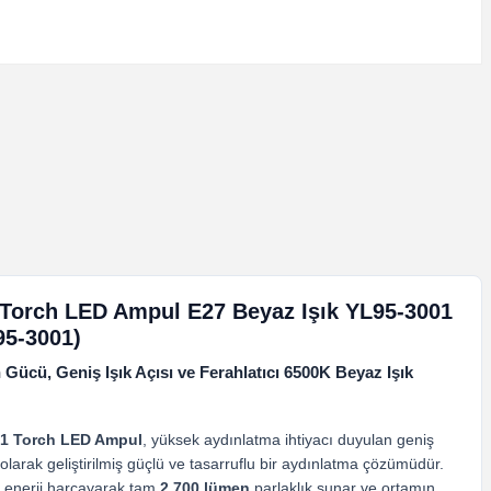
Torch LED Ampul E27 Beyaz Işık YL95-3001
5-3001)
ücü, Geniş Işık Açısı ve Ferahlatıcı 6500K Beyaz Işık
1 Torch LED Ampul
, yüksek aydınlatma ihtiyacı duyulan geniş
l olarak geliştirilmiş güçlü ve tasarruflu bir aydınlatma çözümüdür.
enerji harcayarak tam
2.700 lümen
parlaklık sunar ve ortamın