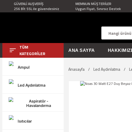
GÜVENLİ ALIŞVERİŞ
MEMNUN MÜŞTERİLER
256 Bİt SSL ile güvendesiniz
Uygun Fiyat, Sınırsız Destek
TÜM
ANA SAYFA
HAKKIMIZ
KATEGORİLER
Ampul
Anasayfa
Led Aydınlatma
L
Led Aydınlatma
Aspiratör -
Havalandırma
Isıtıcılar