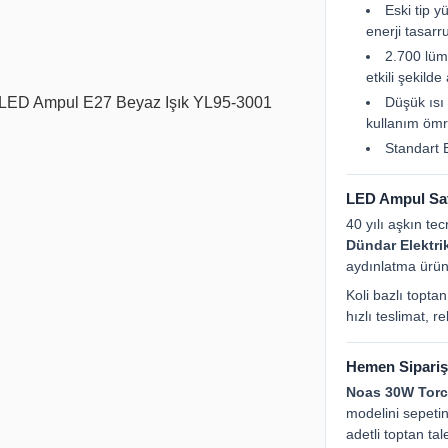
Eski tip 
enerji tasarr
2.700 lüme
etkili şekilde 
Düşük ısı 
kullanım ömr
Standart 
LED Ampul Sat
40 yılı aşkın te
Dündar Elektri
aydınlatma ürün
Koli bazlı toptan
hızlı teslimat, 
Hemen Sipariş
Noas 30W Torc
modelini sepetin
adetli toptan tal