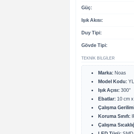
Güç:
Işık Akısı:
Duy Tipi:
Gövde Tipi:
TEKNIK BILGILER
Marka:
Noas
Model Kodu:
YL
Işık Açısı:
300°
Ebatlar:
10 cm x
Çalışma Gerilimi
Koruma Sınıfı:
I
Çalışma Sıcaklığ
LED Türü:
SMD