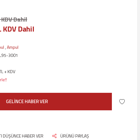
 KDV Dahil
L KDV Dahil
ul
,
Ampul
L95-3001
TL + KDV
le!!
GELİNCE HABER VER
ATI DÜŞÜNCE HABER VER
ÜRÜNÜ PAYLAŞ