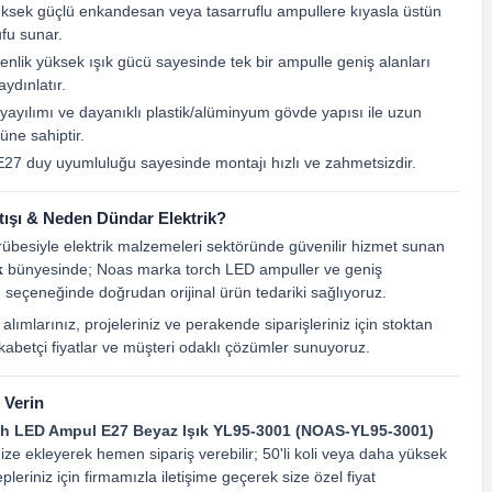
yüksek güçlü enkandesan veya tasarruflu ampullere kıyasla üstün
ufu sunar.
nlik yüksek ışık gücü sayesinde tek bir ampulle geniş alanları
aydınlatır.
yayılımı ve dayanıklı plastik/alüminyum gövde yapısı ile uzun
üne sahiptir.
E27 duy uyumluluğu sayesinde montajı hızlı ve zahmetsizdir.
ışı & Neden Dündar Elektrik?
crübesiyle elektrik malzemeleri sektöründe güvenilir hizmet sunan
k
bünyesinde; Noas marka torch LED ampuller ve geniş
 seçeneğinde doğrudan orijinal ürün tedariki sağlıyoruz.
 alımlarınız, projeleriniz ve perakende siparişleriniz için stoktan
rekabetçi fiyatlar ve müşteri odaklı çözümler sunuyoruz.
 Verin
h LED Ampul E27 Beyaz Işık YL95-3001 (NOAS-YL95-3001)
ize ekleyerek hemen sipariş verebilir; 50'li koli veya daha yüksek
epleriniz için firmamızla iletişime geçerek size özel fiyat