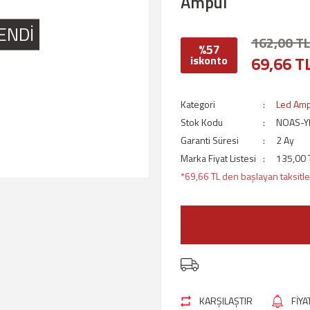
Ampul
ENDİ
162,00 TL
%57
69,66 T
iskonto
Kategori
Led Amp
Stok Kodu
NOAS-Y
Garanti Süresi
2 Ay
Marka Fiyat Listesi
135,00 
*69,66 TL den başlayan taksitler
KARŞILAŞTIR
FİY