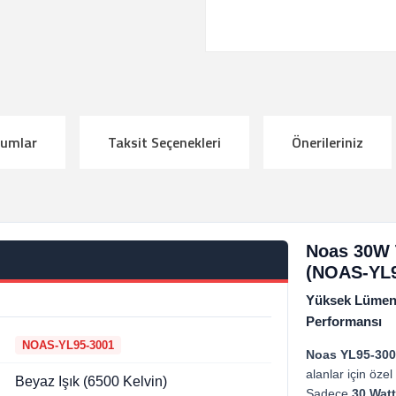
rumlar
Taksit Seçenekleri
Önerileriniz
Noas 30W 
(NOAS-YL9
Yüksek Lümen G
Performansı
NOAS-YL95-3001
Noas YL95-300
alanlar için öze
Beyaz Işık (6500 Kelvin)
Sadece
30 Watt