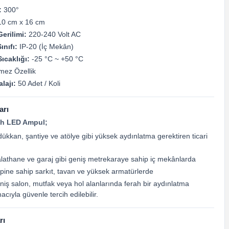
:
300°
0 cm x 16 cm
erilimi:
220-240 Volt AC
nıfı:
IP-20 (İç Mekân)
ıcaklığı:
-25 °C ~ +50 °C
mez Özellik
lajı:
50 Adet / Koli
arı
h LED Ampul;
kkan, şantiye ve atölye gibi yüksek aydınlatma gerektiren ticari
lathane ve garaj gibi geniş metrekaraye sahip iç mekânlarda
ipine sahip sarkıt, tavan ve yüksek armatürlerde
niş salon, mutfak veya hol alanlarında ferah bir aydınlatma
ıyla güvenle tercih edilebilir.
rı