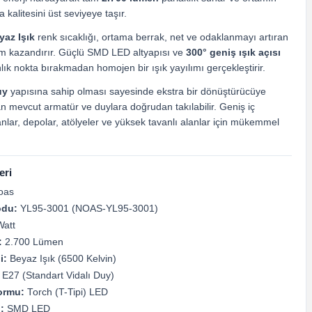
 kalitesini üst seviyeye taşır.
yaz Işık
renk sıcaklığı, ortama berrak, net ve odaklanmayı artıran
üm kazandırır. Güçlü SMD LED altyapısı ve
300° geniş ışık açısı
ık nokta bırakmadan homojen bir ışık yayılımı gerçekleştirir.
uy
yapısına sahip olması sayesinde ekstra bir dönüştürücüye
n mevcut armatür ve duylara doğrudan takılabilir. Geniş iç
lar, depolar, atölyeler ve yüksek tavanlı alanlar için mükemmel
eri
oas
odu:
YL95-3001 (NOAS-YL95-3001)
att
:
2.700 Lümen
i:
Beyaz Işık (6500 Kelvin)
E27 (Standart Vidalı Duy)
ormu:
Torch (T-Tipi) LED
:
SMD LED