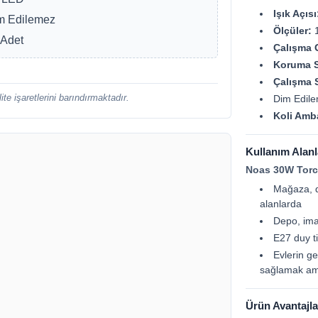
Işık Açısı
 Edilemez
Ölçüler:
1
Adet
Çalışma G
Koruma Sı
Çalışma S
ite işaretlerini barındırmaktadır.
Dim Edile
Koli Amba
Kullanım Alanl
Noas 30W Torc
Mağaza, dü
alanlarda
Depo, ima
E27 duy t
Evlerin ge
sağlamak amac
Ürün Avantajla