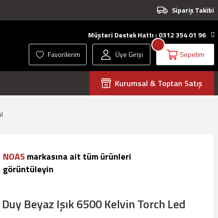
Sipariş Takibi
Müşteri Destek Hattı : 0312 354 01 96
Favorilerim
Üye Girişi
Sepetim
Kurumsal & Toptan Satış
l
NOAS
markasına ait tüm ürünleri
görüntüleyin
Duy Beyaz Işık 6500 Kelvin Torch Led