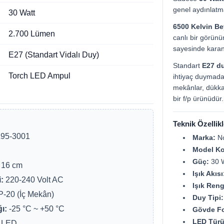
genel aydınlatma
30 Watt
6500 Kelvin Be
2.700 Lümen
canlı bir görün
sayesinde karanl
E27 (Standart Vidalı Duy)
Standart
E27 d
Torch LED Ampul
ihtiyaç duymada
mekânlar, dükkan
bir f/p ürünüdür.
Teknik Özellikl
95-3001
Marka:
N
Model K
Güç:
30 W
 16 cm
Işık Akısı
:
220-240 Volt AC
Işık Reng
P-20 (İç Mekân)
Duy Tipi:
ı:
-25 °C ~ +50 °C
Gövde F
LED Türü
 LED