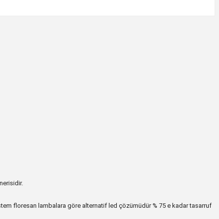
erisidir.
ki sistem floresan lambalara göre alternatif led çözümüdür % 75 e kadar tasarruf