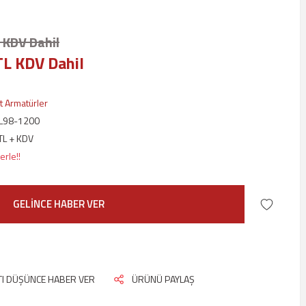
 KDV Dahil
TL KDV Dahil
t Armatürler
L98-1200
TL + KDV
erle!!
GELİNCE HABER VER
ATI DÜŞÜNCE HABER VER
ÜRÜNÜ PAYLAŞ