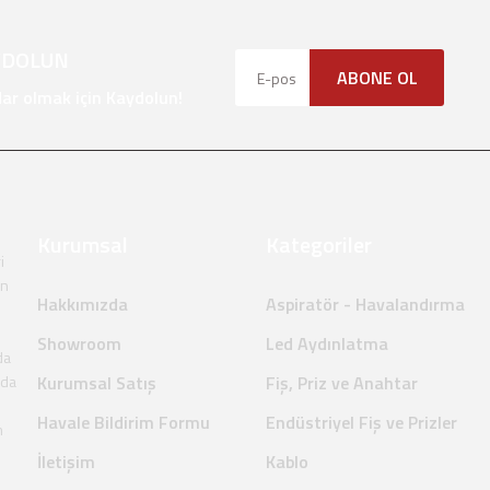
YDOLUN
ABONE OL
Gönder
r olmak için Kaydolun!
Kurumsal
Kategoriler
i
en
Hakkımızda
Aspiratör - Havalandırma
Showroom
Led Aydınlatma
da
nda
Kurumsal Satış
Fiş, Priz ve Anahtar
Havale Bildirim Formu
Endüstriyel Fiş ve Prizler
m
İletişim
Kablo