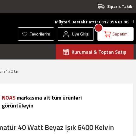
Sipariş Takibi
Müşteri Destek Hattı : 0312 354 01 96
Favorilerim
Üye Girişi
Sepetim
Kurumsal & Toptan Satış
lvin 120 Cm
NOAS
markasına ait tüm ürünleri
görüntüleyin
atür 40 Watt Beyaz Işık 6400 Kelvin