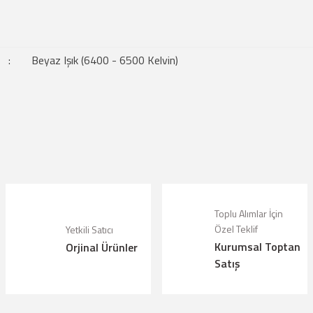
:
Beyaz Işık (6400 - 6500 Kelvin)
çıklamalarında ve diğer konularda yetersiz gördüğünüz noktaları öneri formunu kul
riz.
Bu ürüne ilk yorumu siz yapın!
örüntülenemiyor.
Yorum Yaz
lunuyor.
Toplu Alımlar İçin
Özel Teklif
Yetkili Satıcı
Kurumsal Toptan
Orjinal Ürünler
alı.
Satış
olmalı.