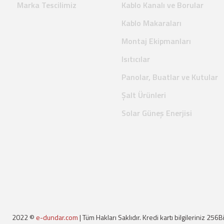
Marka Tescilimiz
Kablo Kanalı ve Borular
Kablo Makaraları
Montaj Ekipmanları
Isıtıcılar
Panolar, Buatlar ve Kutular
Şalt Ürünleri
Solar Güneş Enerjisi
2022 ©
e-dundar.com
| Tüm Hakları Saklıdır. Kredi kartı bilgileriniz 256B