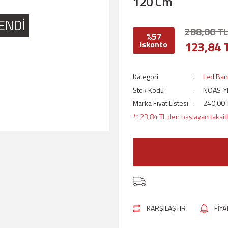
120 Cm
ENDİ
288,00 TL
%57
123,84 
iskonto
Kategori
Led Ban
Stok Kodu
NOAS-Y
Marka Fiyat Listesi
240,00 
*123,84 TL den başlayan taksitl
KARŞILAŞTIR
FİY