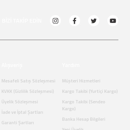
BİZİ TAKİP EDİN
Alışveriş
Yardım
Mesafeli Satış Sözleşmesi
Müşteri Hizmetleri
KVKK (Gizlilik Sözleşmesi)
Kargo Takibi (Yurtiçi Kargo)
Üyelik Sözleşmesi
Kargo Takibi (Sendeo
Kargo)
İade ve İptal Şartları
Banka Hesap Bilgileri
Garanti Şartları
Yeni Üyelik