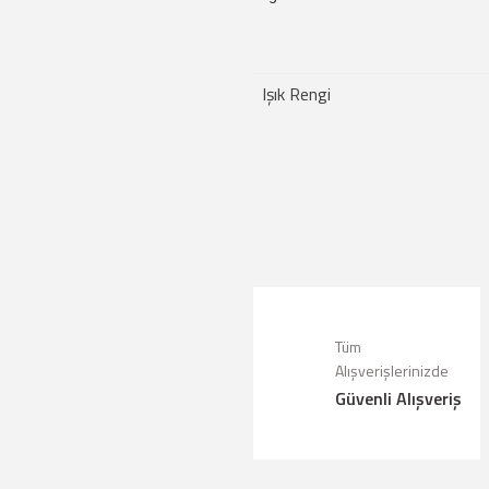
Işık Rengi
Bu ürünün fiyat bilgisi, resim, ürün a
Görüş ve önerileriniz için teşekkür ede
Ürün resmi kalitesiz, bozuk veya g
Ürün açıklamasında eksik bilgiler bu
Tüm
Ürün bilgilerinde hatalar bulunuyor.
Alışverişlerinizde
Güvenli Alışveriş
Ürün fiyatı diğer sitelerden daha pah
Bu ürüne benzer farklı alternatifler 