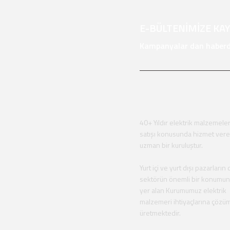
E-BÜLTENİMİZE KA
Kampanyalar dan haberda
40+ Yıldır elektrik malzemeler
satışı konusunda hizmet ver
uzman bir kuruluştur.
Yurt içi ve yurt dışı pazarların 
sektörün önemli bir konumu
yer alan Kurumumuz elektrik
malzemeri ihtiyaçlarına çözü
üretmektedir.