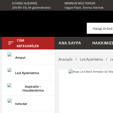
GÜVENLİ ALIŞVERİŞ
MEMNUN MÜŞTERİLER
256 Bİt SSL ile güvendesiniz
Uygun Fiyat, Sınırsız Destek
TÜM
ANA SAYFA
HAKKIMIZ
KATEGORİLER
Ampul
Anasayfa
Led Aydınlatma
L
Led Aydınlatma
Aspiratör -
Havalandırma
Isıtıcılar