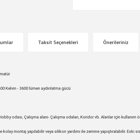
rumlar
Taksit Seçenekleri
Önerileriniz
rmatür
6400 Kelvin - 3600 lümen aydınlatma gücü
Hobby odası, Çalışma alanı- Çalışma odaları, Koridor vb. Alanlar için kullanım ön
 ile kolay montaj yapılabilir veya silikon yardımı ile zemine yapıştıralabilir. Es