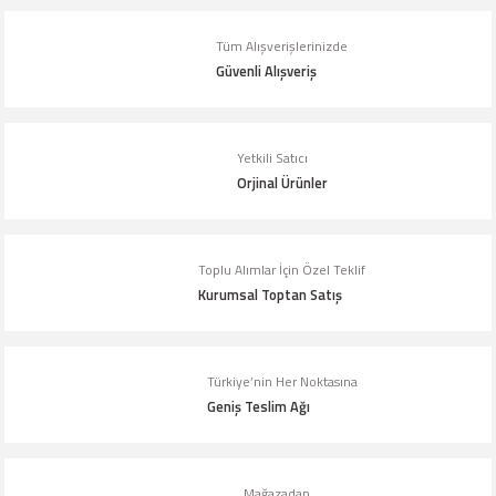
Tüm Alışverişlerinizde
Ürün resmi kalitesiz, bozuk veya görüntülenemiyor.
Güvenli Alışveriş
Ürün açıklamasında eksik bilgiler bulunuyor.
Ürün bilgilerinde hatalar bulunuyor.
Yetkili Satıcı
Ürün fiyatı diğer sitelerden daha pahalı.
Orjinal Ürünler
Bu ürüne benzer farklı alternatifler olmalı.
Toplu Alımlar İçin Özel Teklif
Kurumsal Toptan Satış
Gönder
Türkiye’nin Her Noktasına
Geniş Teslim Ağı
Mağazadan