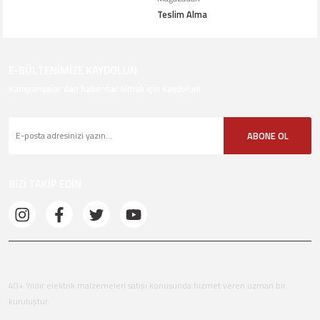
Teslim Alma
E-BÜLTENİMİZE KAYDOLUN
Kampanyalar dan haberdar olmak için Kaydolun!
ABONE OL
BİZİ TAKİP EDİN
40+ Yıldır elektrik malzemeleri satışı konusunda hizmet veren uzman bir
kuruluştur.