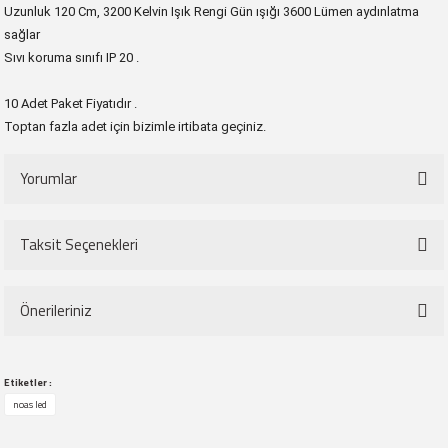
Uzunluk 120 Cm, 3200 Kelvin Işık Rengi Gün ışığı 3600 Lümen aydınlatma
sağlar
Sıvı koruma sınıfı IP 20 .
10 Adet Paket Fiyatıdır .
Toptan fazla adet için bizimle irtibata geçiniz.
Yorumlar
Taksit Seçenekleri
Bu ürüne ilk yorumu siz yapın!
Önerileriniz
Yorum Yaz
Bu ürünün fiyat bilgisi, resim, ürün açıklamalarında ve diğer konularda
Etiketler :
yetersiz gördüğünüz noktaları öneri formunu kullanarak tarafımıza
noas led
iletebilirsiniz.
Görüş ve önerileriniz için teşekkür ederiz.