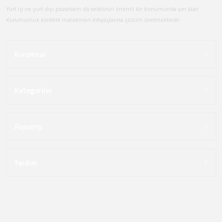
Yurt içi ve yurt dışı pazarların da sektörün önemli bir konumunda yer alan
Kurumumuz elektrik malzemeri ihtiyaçlarına çözüm üretmektedir.
Kurumsal
Kategoriler
Alışveriş
Yardım