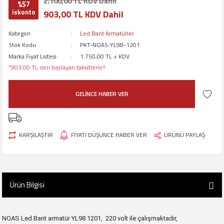
2.100,00 TL KDV Dahil
%57
iskonto
903,00 TL KDV Dahil
Kategori
Led Bant Armatürler
Stok Kodu
PKT-NOAS-YL98-1201
Marka Fiyat Listesi
1.750,00 TL + KDV
*903,00 TL den başlayan taksitlerle!!
GELİNCE HABER VER
KARŞILAŞTIR
FİYATI DÜŞÜNCE HABER VER
ÜRÜNÜ PAYLAŞ
Ürün Bilgisi
NOAS Led Bant armatür YL98 1201, 220 volt ile çalışmaktadır,