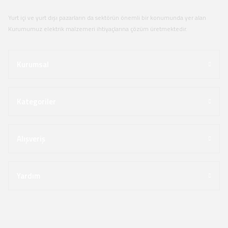
Yurt içi ve yurt dışı pazarların da sektörün önemli bir konumunda yer alan
Kurumumuz elektrik malzemeri ihtiyaçlarına çözüm üretmektedir.
Kurumsal
Kategoriler
Alışveriş
Yardım