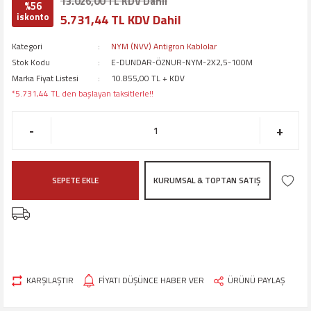
13.026,00 TL KDV Dahil
%56
iskonto
5.731,44 TL KDV Dahil
Kategori
NYM (NVV) Antigron Kablolar
Stok Kodu
E-DUNDAR-ÖZNUR-NYM-2X2,5-100M
Marka Fiyat Listesi
10.855,00 TL + KDV
*5.731,44 TL den başlayan taksitlerle!!
-
+
SEPETE EKLE
KURUMSAL & TOPTAN SATIŞ
KARŞILAŞTIR
FİYATI DÜŞÜNCE HABER VER
ÜRÜNÜ PAYLAŞ