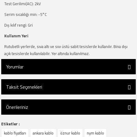
Test Gerilimi(AC): 2kV
Serim sıcaklığı min: -5°C
Dış kılıf rengi: Gri
Kullanım Yeri
Rutubetli yerlerde, sıva altı ve sıvı üstü sabit tesislerde kullanılır. Bina dışı
açık tesislerde kullanılabilir. Yer altında kullanılmaz.
Yorumlar
Taksit Seçenekleri
Bu ürüne ilk yorumu siz yapın!
Önerileriniz
Yorum Yaz
Etiketler :
Bu ürünün fiyat bilgisi, resim, ürün açıklamalarında ve diğer konularda
kablo fiyatları
ankara kablo
öznur kablo
nym kablo
yetersiz gördüğünüz noktaları öneri formunu kullanarak tarafımıza