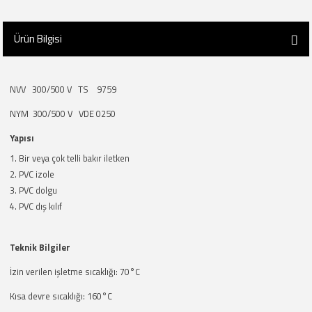
Ürün Bilgisi
NVV 300/500 V TS 9759
NYM 300/500 V VDE 0250
Yapısı
Bir veya çok telli bakır iletken
PVC izole
PVC dolgu
PVC dış kılıf
Teknik Bilgiler
İzin verilen işletme sıcaklığı: 70°C
Kısa devre sıcaklığı: 160°C