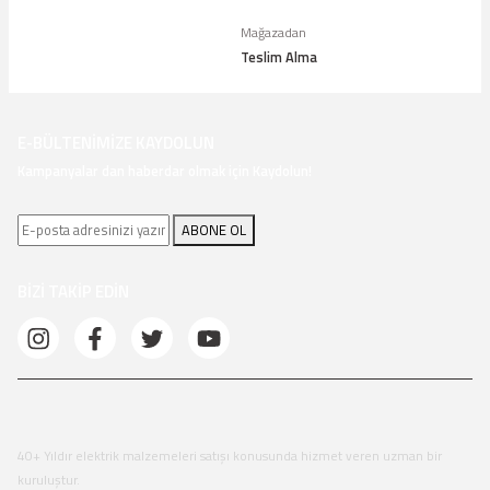
Mağazadan
Teslim Alma
E-BÜLTENİMİZE KAYDOLUN
Kampanyalar dan haberdar olmak için Kaydolun!
ABONE OL
BİZİ TAKİP EDİN
40+ Yıldır elektrik malzemeleri satışı konusunda hizmet veren uzman bir
kuruluştur.