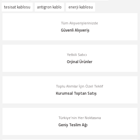
iletebilirsiniz.
tesisat kablosu
antigron kablo
enerji kablosu
Görüş ve önerileriniz için teşekkür ederiz.
Tüm Alışverişlerinizde
Ürün resmi kalitesiz, bozuk veya görüntülenemiyor.
Güvenli Alışveriş
Ürün açıklamasında eksik bilgiler bulunuyor.
Ürün bilgilerinde hatalar bulunuyor.
Yetkili Satıcı
Ürün fiyatı diğer sitelerden daha pahalı.
Orjinal Ürünler
Bu ürüne benzer farklı alternatifler olmalı.
Toplu Alımlar İçin Özel Teklif
Kurumsal Toptan Satış
Gönder
Türkiye’nin Her Noktasına
Geniş Teslim Ağı