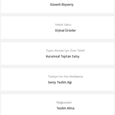
Ürün açıklamasında eksik bilgiler bulunuyor.
Güvenli Alışveriş
Ürün bilgilerinde hatalar bulunuyor.
Ürün fiyatı diğer sitelerden daha pahalı.
Yetkili Satıcı
Bu ürüne benzer farklı alternatifler olmalı.
Orjinal Ürünler
Toplu Alımlar İçin Özel Teklif
Kurumsal Toptan Satış
Gönder
Türkiye’nin Her Noktasına
Geniş Teslim Ağı
Mağazadan
Teslim Alma