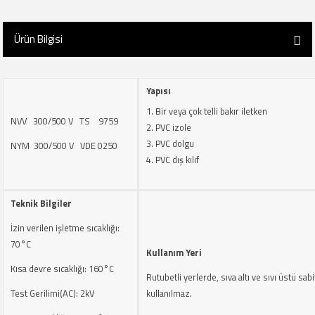
Ürün Bilgisi
Yapısı
Bir veya çok telli bakır iletken
NVV 300/500 V TS 9759
PVC izole
PVC dolgu
NYM 300/500 V VDE 0250
PVC dış kılıf
Teknik Bilgiler
İzin verilen işletme sıcaklığı:
70°C
Kullanım Yeri
Kısa devre sıcaklığı: 160°C
Rutubetli yerlerde, sıva altı ve sıvı üstü sabit
Test Gerilimi(AC): 2kV
kullanılmaz.