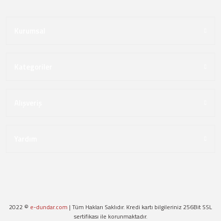
Kurumsal
Kategoriler
Alışveriş
Yardım
2022 ©
e-dundar.com
| Tüm Hakları Saklıdır. Kredi kartı bilgileriniz 256Bit SSL
sertifikası ile korunmaktadır.