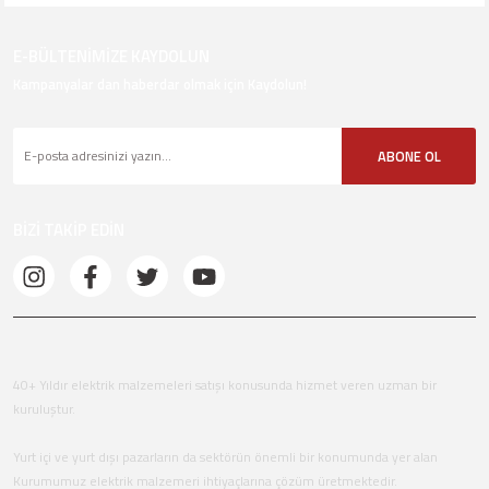
E-BÜLTENİMİZE KAYDOLUN
Kampanyalar dan haberdar olmak için Kaydolun!
ABONE OL
BİZİ TAKİP EDİN
40+ Yıldır elektrik malzemeleri satışı konusunda hizmet veren uzman bir
kuruluştur.
Yurt içi ve yurt dışı pazarların da sektörün önemli bir konumunda yer alan
Kurumumuz elektrik malzemeri ihtiyaçlarına çözüm üretmektedir.