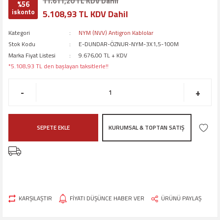
11.611,20 TL KDV Dahil
%56
iskonto
5.108,93 TL KDV Dahil
Kategori
NYM (NVV) Antigron Kablolar
Stok Kodu
E-DUNDAR-ÖZNUR-NYM-3X1,5-100M
Marka Fiyat Listesi
9.676,00 TL + KDV
*5.108,93 TL den başlayan taksitlerle!!
-
+
SEPETE EKLE
KURUMSAL & TOPTAN SATIŞ
KARŞILAŞTIR
FİYATI DÜŞÜNCE HABER VER
ÜRÜNÜ PAYLAŞ