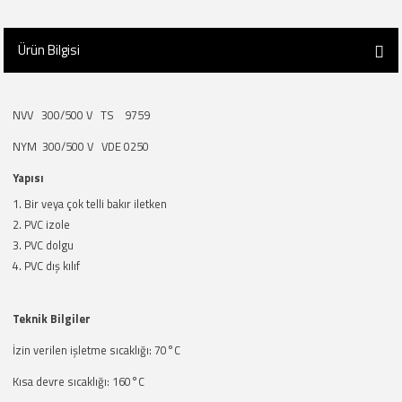
Ürün Bilgisi
NVV 300/500 V TS 9759
NYM 300/500 V VDE 0250
Yapısı
Bir veya çok telli bakır iletken
PVC izole
PVC dolgu
PVC dış kılıf
Teknik Bilgiler
İzin verilen işletme sıcaklığı: 70°C
Kısa devre sıcaklığı: 160°C