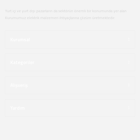
Yurt içi ve yurt dışı pazarların da sektörün önemli bir konumunda yer alan
Kurumumuz elektrik malzemeri ihtiyaçlarına çözüm üretmektedir.
Kurumsal
Kategoriler
Alışveriş
Yardım