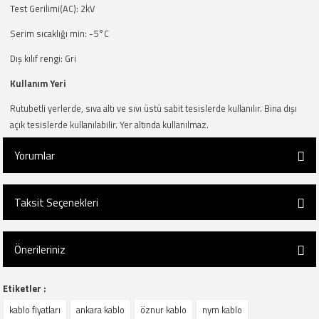
Test Gerilimi(AC): 2kV
Serim sıcaklığı min: -5°C
Dış kılıf rengi: Gri
Kullanım Yeri
Rutubetli yerlerde, sıva altı ve sıvı üstü sabit tesislerde kullanılır. Bina dışı
açık tesislerde kullanılabilir. Yer altında kullanılmaz.
Yorumlar
Taksit Seçenekleri
Bu ürüne ilk yorumu siz yapın!
Önerileriniz
Yorum Yaz
Etiketler :
Bu ürünün fiyat bilgisi, resim, ürün açıklamalarında ve diğer konularda
kablo fiyatları
ankara kablo
öznur kablo
nym kablo
yetersiz gördüğünüz noktaları öneri formunu kullanarak tarafımıza