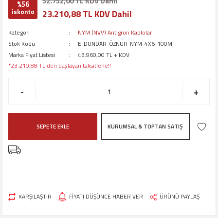
52.752,00 TL KDV Dahil
%56
iskonto
23.210,88 TL KDV Dahil
Kategori
NYM (NVV) Antigron Kablolar
Stok Kodu
E-DUNDAR-ÖZNUR-NYM-4X6-100M
Marka Fiyat Listesi
43.960,00 TL + KDV
*23.210,88 TL den başlayan taksitlerle!!
-
+
SEPETE EKLE
KURUMSAL & TOPTAN SATIŞ
KARŞILAŞTIR
FİYATI DÜŞÜNCE HABER VER
ÜRÜNÜ PAYLAŞ