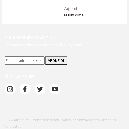
Mağazadan
Teslim Alma
E-BÜLTENİMİZE KAYDOLUN
Kampanyalar dan haberdar olmak için Kaydolun!
ABONE OL
BİZİ TAKİP EDİN
40+ Yıldır elektrik malzemeleri satışı konusunda hizmet veren uzman bir
kuruluştur.