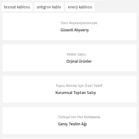
iletebilirsiniz.
tesisat kablosu
antigron kablo
enerji kablosu
Görüş ve önerileriniz için teşekkür ederiz.
Tüm Alışverişlerinizde
Ürün resmi kalitesiz, bozuk veya görüntülenemiyor.
Güvenli Alışveriş
Ürün açıklamasında eksik bilgiler bulunuyor.
Ürün bilgilerinde hatalar bulunuyor.
Yetkili Satıcı
Ürün fiyatı diğer sitelerden daha pahalı.
Orjinal Ürünler
Bu ürüne benzer farklı alternatifler olmalı.
Toplu Alımlar İçin Özel Teklif
Kurumsal Toptan Satış
Gönder
Türkiye’nin Her Noktasına
Geniş Teslim Ağı