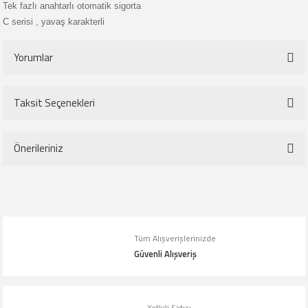
Tek fazlı anahtarlı otomatik sigorta
C serisi , yavaş karakterli
Yorumlar
Taksit Seçenekleri
Bu ürüne ilk yorumu siz yapın!
Önerileriniz
Yorum Yaz
Bu ürünün fiyat bilgisi, resim, ürün açıklamalarında ve diğer konularda
yetersiz gördüğünüz noktaları öneri formunu kullanarak tarafımıza
iletebilirsiniz.
Tüm Alışverişlerinizde
Görüş ve önerileriniz için teşekkür ederiz.
Güvenli Alışveriş
Ürün resmi kalitesiz, bozuk veya görüntülenemiyor.
Ürün açıklamasında eksik bilgiler bulunuyor.