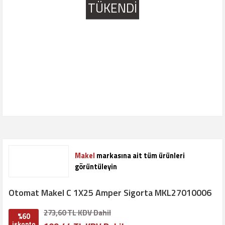
TÜKENDİ
Makel
markasına ait tüm ürünleri
görüntüleyin
Otomat Makel C 1X25 Amper Sigorta MKL27010006
273,60 TL KDV Dahil
%60
iskonto