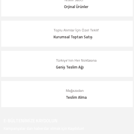
Yetkili Satıcı
Orjinal Ürünler
Ürün bilgilerinde hatalar bulunuyor.
Ürün fiyatı diğer sitelerden daha pahalı.
Bu ürüne benzer farklı alternatifler olmalı.
Toplu Alımlar İçin Özel Teklif
Kurumsal Toptan Satış
Türkiye’nin Her Noktasına
Geniş Teslim Ağı
Gönder
Mağazadan
Teslim Alma
E-BÜLTENİMİZE KAYDOLUN
Kampanyalar dan haberdar olmak için Kaydolun!