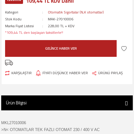
109,44 TL KDV Dahil
Kategori
Otomatik Sigortalar (N,K otomatlar)
Stok Kodu
MAK-27010006
Marka Fiyat Listesi
228,00 TL + KDV
*109,44 TL den başlayan taksitlerle!!
GELİNCE HABER VER
KARŞILAŞTIR
FİYATI DÜŞÜNCE HABER VER
ÜRÜNÜ PAYLAŞ
Ürün Bilgisi
MKL27010006
>N< OTOMATLAR TEK FAZLI OTOMAT 230 / 400 V AC