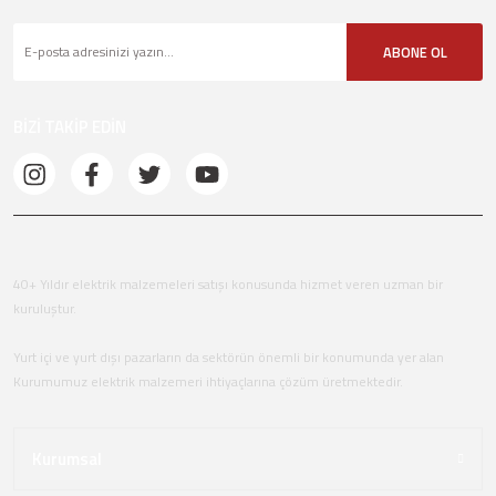
ABONE OL
BİZİ TAKİP EDİN
40+ Yıldır elektrik malzemeleri satışı konusunda hizmet veren uzman bir
kuruluştur.
Yurt içi ve yurt dışı pazarların da sektörün önemli bir konumunda yer alan
Kurumumuz elektrik malzemeri ihtiyaçlarına çözüm üretmektedir.
Kurumsal