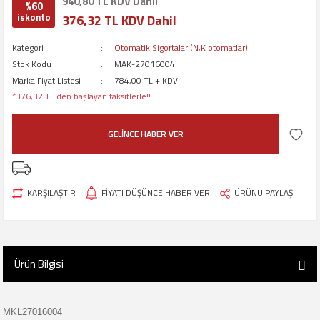
940,80 TL KDV Dahil
%60
iskonto
376,32 TL KDV Dahil
Kategori
Otomatik Sigortalar (N,K otomatlar)
Stok Kodu
MAK-27016004
Marka Fiyat Listesi
784,00 TL + KDV
*376,32 TL den başlayan taksitlerle!!
GELİNCE HABER VER
KARŞILAŞTIR
FİYATI DÜŞÜNCE HABER VER
ÜRÜNÜ PAYLAŞ
Ürün Bilgisi
MKL27016004