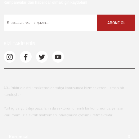
Kampanyalar dan haberdar olmak için Kaydolun!
ABONE OL
BİZİ TAKİP EDİN
40+ Yıldır elektrik malzemeleri satışı konusunda hizmet veren uzman bir
kuruluştur.
Yurt içi ve yurt dışı pazarların da sektörün önemli bir konumunda yer alan
Kurumumuz elektrik malzemeri ihtiyaçlarına çözüm üretmektedir.
Kurumsal