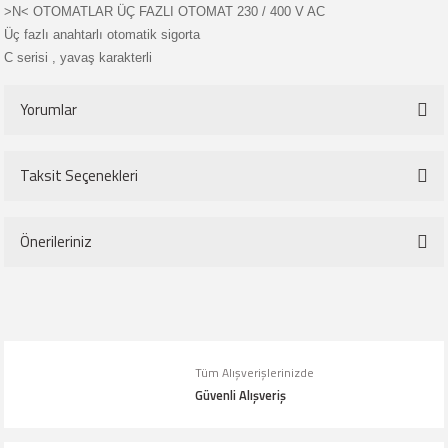
>N< OTOMATLAR ÜÇ FAZLI OTOMAT 230 / 400 V AC
Üç fazlı anahtarlı otomatik sigorta
C serisi , yavaş karakterli
Yorumlar
Taksit Seçenekleri
Bu ürüne ilk yorumu siz yapın!
Önerileriniz
Yorum Yaz
Bu ürünün fiyat bilgisi, resim, ürün açıklamalarında ve diğer konularda
yetersiz gördüğünüz noktaları öneri formunu kullanarak tarafımıza
iletebilirsiniz.
Tüm Alışverişlerinizde
Görüş ve önerileriniz için teşekkür ederiz.
Güvenli Alışveriş
Ürün resmi kalitesiz, bozuk veya görüntülenemiyor.