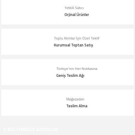
Ürün açıklamasında eksik bilgiler bulunuyor.
Yetkili Satıcı
Orjinal Ürünler
Ürün bilgilerinde hatalar bulunuyor.
Ürün fiyatı diğer sitelerden daha pahalı.
Bu ürüne benzer farklı alternatifler olmalı.
Toplu Alımlar İçin Özel Teklif
Kurumsal Toptan Satış
Türkiye’nin Her Noktasına
Geniş Teslim Ağı
Gönder
Mağazadan
Teslim Alma
E-BÜLTENİMİZE KAYDOLUN