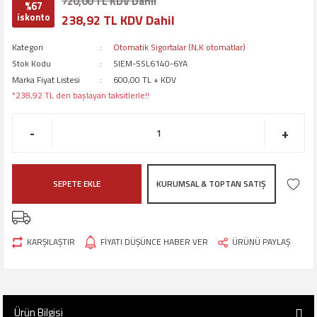
720,00 TL KDV Dahil
%67
iskonto
238,92 TL KDV Dahil
Kategori
Otomatik Sigortalar (N,K otomatlar)
Stok Kodu
SIEM-5SL6140-6YA
Marka Fiyat Listesi
600,00 TL + KDV
*238,92 TL den başlayan taksitlerle!!
-
+
SEPETE EKLE
KURUMSAL & TOPTAN SATIŞ
KARŞILAŞTIR
FİYATI DÜŞÜNCE HABER VER
ÜRÜNÜ PAYLAŞ
Ürün Bilgisi