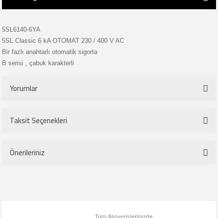
5SL6140-6YA
5SL Classic 6 kA OTOMAT 230 / 400 V AC
Bir fazlı anahtarlı otomatik sigorta
B serisi , çabuk karakterli
Yorumlar
Taksit Seçenekleri
Bu ürüne ilk yorumu siz yapın!
Önerileriniz
Yorum Yaz
Bu ürünün fiyat bilgisi, resim, ürün açıklamalarında ve diğer konularda
yetersiz gördüğünüz noktaları öneri formunu kullanarak tarafımıza
iletebilirsiniz.
Tüm Alışverişlerinizde