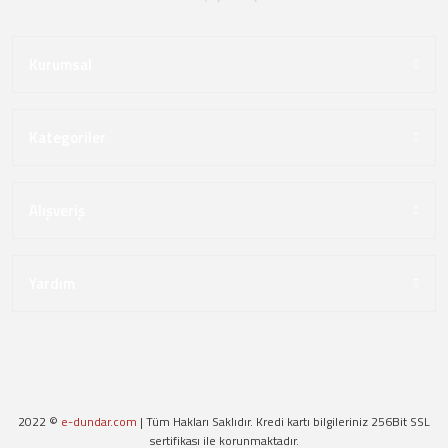
Kurumsal
Kategoriler
Alışveriş
Yardım
2022 ©
e-dundar.com
| Tüm Hakları Saklıdır. Kredi kartı bilgileriniz 256Bit SSL
sertifikası ile korunmaktadır.