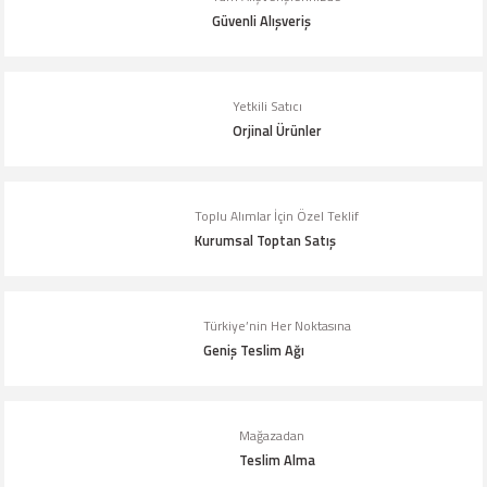
Görüş ve önerileriniz için teşekkür ederiz.
Güvenli Alışveriş
Ürün resmi kalitesiz, bozuk veya görüntülenemiyor.
Ürün açıklamasında eksik bilgiler bulunuyor.
Yetkili Satıcı
Orjinal Ürünler
Ürün bilgilerinde hatalar bulunuyor.
Ürün fiyatı diğer sitelerden daha pahalı.
Bu ürüne benzer farklı alternatifler olmalı.
Toplu Alımlar İçin Özel Teklif
Kurumsal Toptan Satış
Türkiye’nin Her Noktasına
Geniş Teslim Ağı
Gönder
Mağazadan
Teslim Alma